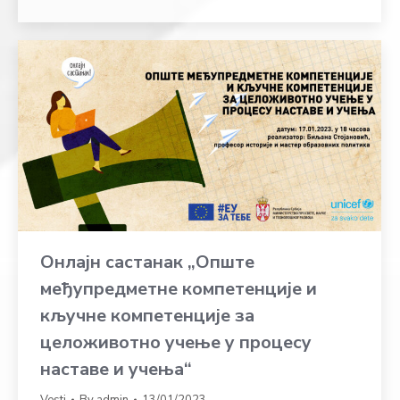
Онлајн састанак „Опште
међупредметне компетенције и
кључне компетенције за
целоживотно учење у процесу
наставе и учења“
Vesti
By
admin
13/01/2023