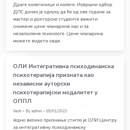
Драге колегинице и колеге, Извршни одбор
ДПС донео је одлуку да ће од ове године за
мастер и докторске студенте важити
снижене цене чланарине као и за
незапослене психологе. Цене чланарина
можете видети овде.
ОЛИ Интегративна психодинамска
психотерапија призната као
независни ауторски
психотерапијски модалитет у
ОППЛ
Vesti
By
admin
05/01/2023
Једно велико признање стигло је ОЛИ Центру
за интегративну психодинамску