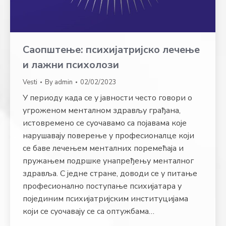
Саопштење: психијатријско лечење
и лажни психолози
Vesti
By
admin
02/02/2023
У периоду када се у јавности често говори о
угроженом менталном здрављу грађана,
истовремено се суочавамо са појавама које
нарушавају поверење у професионалце који
се баве лечењем менталних поремећаја и
пружањем подршке унапређењу менталног
здравља. С једне стране, доводи се у питање
професионално поступање психијатара у
појединим психијатријским институцијама
који се суочавају се са оптужбама…