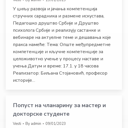
У циљу развоја и јачања компетенција
стручних сарадника и размене искустава,
Педагошко друштво Србије и Друштво
психолога Србије и реализују састанке и
вебинаре на актуелне теме и дешавања које
пракса намеће: Тема: Опште међупредметне
компетенције и кључне компетенције за
целоживотно учење у процесу наставе и
учења Датум и време: 17.1. у 18 часова
Реализатор: Биљана Стојановић, професор
историје…
Попуст на чланарину за мастер и
докторске студенте
Vesti
By
admin
09/01/2023