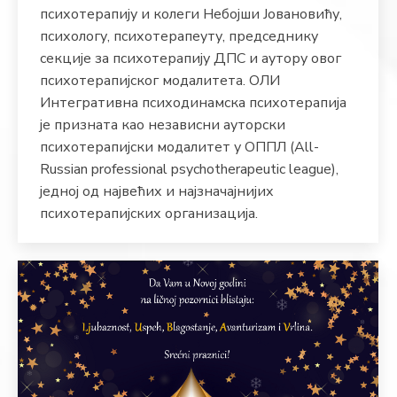
психотерапију и колеги Небојши Јовановићу,
психологу, психотерапеуту, председнику
секције за психотерапију ДПС и аутору овог
психотерапијског модалитета. ОЛИ
Интегративна психодинамска психотерапија
је призната као независни ауторски
психотерапијски модалитет у ОППЛ (All-
Russian professional psychotherapeutic league),
једној од највећих и најзначајнијих
психотерапијских организација.