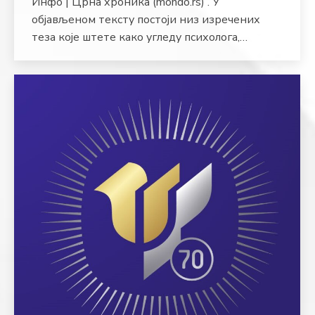
Инфо | Црна хроника (mondo.rs) . У
објављеном тексту постоји низ изречених
теза које штете како угледу психолога,…