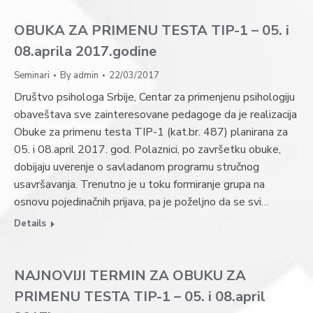
OBUKA ZA PRIMENU TESTA TIP-1 – 05. i
08.aprila 2017.godine
Seminari
By
admin
22/03/2017
Društvo psihologa Srbije, Centar za primenjenu psihologiju
obaveštava sve zainteresovane pedagoge da je realizacija
Obuke za primenu testa TIP-1 (kat.br. 487) planirana za
05. i 08.april 2017. god. Polaznici, po završetku obuke,
dobijaju uverenje o savladanom programu stručnog
usavršavanja. Trenutno je u toku formiranje grupa na
osnovu pojedinačnih prijava, pa je poželjno da se svi…
Details
NAJNOVIJI TERMIN ZA OBUKU ZA
PRIMENU TESTA TIP-1 – 05. i 08.april