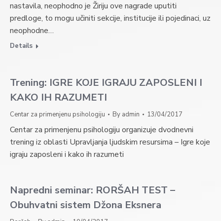
nastavila, neophodno je Žiriju ove nagrade uputiti
predloge, to mogu učiniti sekcije, institucije ili pojedinaci, uz
neophodne…
Details
Trening: IGRE KOJE IGRAJU ZAPOSLENI I
KAKO IH RAZUMETI
Centar za primenjenu psihologiju
By
admin
13/04/2017
Centar za primenjenu psihologiju organizuje dvodnevni
trening iz oblasti Upravljanja ljudskim resursima – Igre koje
igraju zaposleni i kako ih razumeti
Napredni seminar: RORŠAH TEST –
Obuhvatni sistem Džona Eksnera