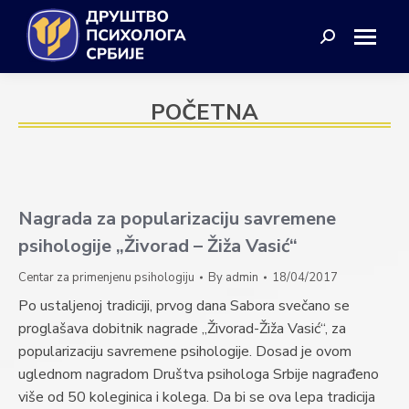
Search:
POČETNA
Nagrada za popularizaciju savremene
psihologije „Živorad – Žiža Vasić“
Centar za primenjenu psihologiju
By
admin
18/04/2017
Po ustaljenoj tradiciji, prvog dana Sabora svečano se
proglašava dobitnik nagrade „Živorad-Žiža Vasić“, za
popularizaciju savremene psihologije. Dosad je ovom
uglednom nagradom Društva psihologa Srbije nagrađeno
više od 50 koleginica i kolega. Da bi se ova lepa tradicija