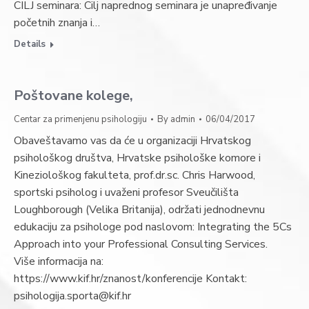
CILJ seminara: Cilj naprednog seminara je unapređivanje
početnih znanja i…
Details
Poštovane kolege,
Centar za primenjenu psihologiju
By
admin
06/04/2017
Obaveštavamo vas da će u organizaciji Hrvatskog
psihološkog društva, Hrvatske psihološke komore i
Kineziološkog fakulteta, prof.dr.sc. Chris Harwood,
sportski psiholog i uvaženi profesor Sveučilišta
Loughborough (Velika Britanija), održati jednodnevnu
edukaciju za psihologe pod naslovom: Integrating the 5Cs
Approach into your Professional Consulting Services.
Više informacija na:
https://www.kif.hr/znanost/konferencije Kontakt:
psihologija.sporta@kif.hr