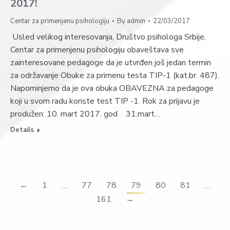
2017!
Centar za primenjenu psihologiju
By
admin
22/03/2017
Usled velikog interesovanja, Društvo psihologa Srbije,
Centar za primenjenu psihologiju obaveštava sve
zainteresovane pedagoge da je utvrđen još jedan termin
za održavanje Obuke za primenu testa TIP-1 (kat.br. 487).
Napominjemo da je ova obuka OBAVEZNA za pedagoge
koji u svom radu koriste test TIP -1. Rok za prijavu je
produžen: 10. mart 2017. god 31.mart…
Details
←
1
…
77
78
79
80
81
…
161
→