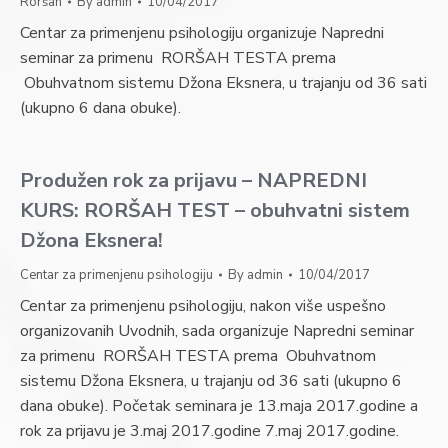
Roršah
By
admin
10/04/2017
Centar za primenjenu psihologiju organizuje Napredni
seminar za primenu RORŠAH TESTA prema
Obuhvatnom sistemu Džona Eksnera, u trajanju od 36 sati
(ukupno 6 dana obuke).
Produžen rok za prijavu – NAPREDNI
KURS: RORŠAH TEST – obuhvatni sistem
Džona Eksnera!
Centar za primenjenu psihologiju
By
admin
10/04/2017
Centar za primenjenu psihologiju, nakon više uspešno
organizovanih Uvodnih, sada organizuje Napredni seminar
za primenu RORŠAH TESTA prema Obuhvatnom
sistemu Džona Eksnera, u trajanju od 36 sati (ukupno 6
dana obuke). Početak seminara je 13.maja 2017.godine a
rok za prijavu je 3.maj 2017.godine 7.maj 2017.godine.