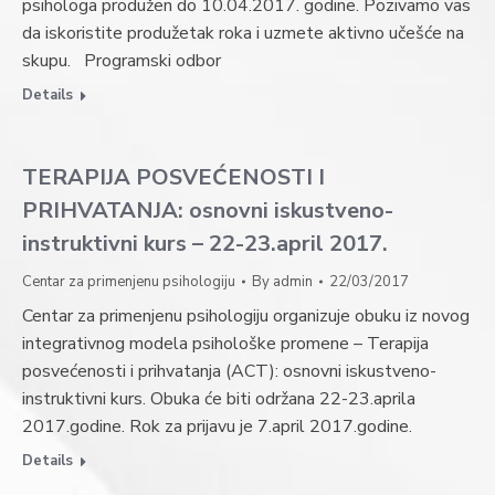
psihologa produžen do 10.04.2017. godine. Pozivamo vas
da iskoristite produžetak roka i uzmete aktivno učešće na
skupu. Programski odbor
Details
TERAPIJA POSVEĆENOSTI I
PRIHVATANJA: osnovni iskustveno-
instruktivni kurs – 22-23.april 2017.
Centar za primenjenu psihologiju
By
admin
22/03/2017
Centar za primenjenu psihologiju organizuje obuku iz novog
integrativnog modela psihološke promene – Terapija
posvećenosti i prihvatanja (ACT): osnovni iskustveno-
instruktivni kurs. Obuka će biti održana 22-23.aprila
2017.godine. Rok za prijavu je 7.april 2017.godine.
Details