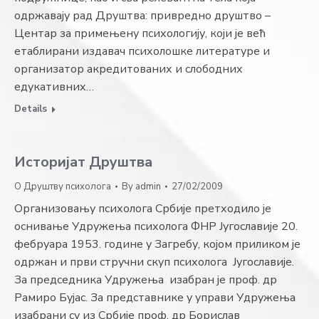
одржавају рад Друштва: привредно друштво –
Центар за примењену психологију, који је већ
етаблирани издавач психолошке литературе и
организатор акредитованих и слободних
едукативних…
Details
Историјат Друштва
О Друштву психолога
By
admin
27/02/2009
Организовању психолога Србије претходило је
оснивање Удружења психолога ФНР Југославије 20.
фебруара 1953. године у Загребу, којом приликом је
одржан и први стручни скуп психолога Југославије.
За председника Удружења изабран је проф. др
Рамиро Бујас. За представнике у управи Удружења
изабрани су из Србије проф. др Борислав