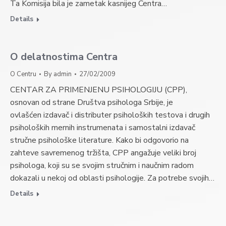
Ta Komisija bila je zametak kasnijeg Centra…
Details
O delatnostima Centra
O Centru
By
admin
27/02/2009
CENTAR ZA PRIMENJENU PSIHOLOGIJU (CPP),
osnovan od strane Društva psihologa Srbije, je
ovlašćen izdavač i distributer psiholoških testova i drugih
psiholoških mernih instrumenata i samostalni izdavač
stručne psihološke literature. Kako bi odgovorio na
zahteve savremenog tržišta, CPP angažuje veliki broj
psihologa, koji su se svojim stručnim i naučnim radom
dokazali u nekoj od oblasti psihologije. Za potrebe svojih…
Details