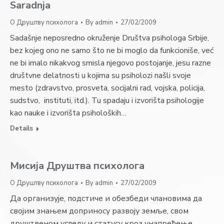
Saradnja
О Друштву психолога
By
admin
27/02/2009
Sadašnje neposredno okruženje Društva psihologa Srbije,
bez kojeg ono ne samo što ne bi moglo da funkcioniše, već
ne bi imalo nikakvog smisla njegovo postojanje, jesu razne
društvne delatnosti u kojima su psiholozi našli svoje
mesto (zdravstvo, prosveta, socijalni rad, vojska, policija,
sudstvo, instituti, itd.). Tu spadaju i izvorišta psihologije
kao nauke i izvorišta psiholoških…
Details
Мисија Друштва психолога
О Друштву психолога
By
admin
27/02/2009
Да организује, подстиче и обезбеди члановима да
својим знањем доприносу развоју земље, свом
друштвеном угледу и статусу кроз унапређење