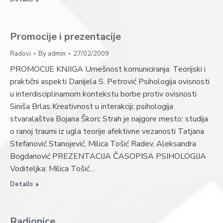
Promocije i prezentacije
Radovi
By
admin
27/02/2009
PROMOCIJE KNJIGA Umešnost komuniciranja: Teorijski i
praktični aspekti Danijela S. Petrović Psihologija ovisnosti
u interdisciplinarnom kontekstu borbe protiv ovisnosti
Siniša Brlas Kreativnost u interakciji: psihologija
stvaralaštva Bojana Škorc Strah je najgore mesto: studija
o ranoj traumi iz ugla teorije afektivne vezanosti Tatjana
Stefanović Stanojević, Milica Tošić Radev, Aleksandra
Bogdanović PREZENTACIJA ČASOPISA PSIHOLOGIJA
Voditeljka: Milica Tošić…
Details
Radionice