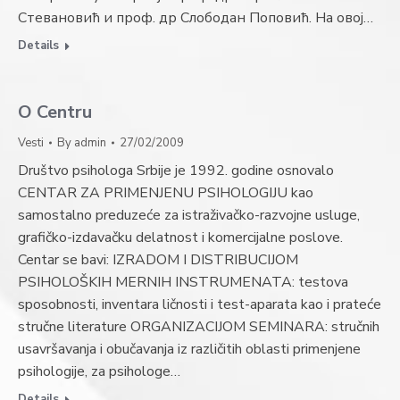
Стевановић и проф. др Слободан Поповић. На овој…
Details
O Centru
Vesti
By
admin
27/02/2009
Društvo psihologa Srbije je 1992. godine osnovalo
CENTAR ZA PRIMENJENU PSIHOLOGIJU kao
samostalno preduzeće za istraživačko-razvojne usluge,
grafičko-izdavačku delatnost i komercijalne poslove.
Centar se bavi: IZRADOM I DISTRIBUCIJOM
PSIHOLOŠKIH MERNIH INSTRUMENATA: testova
sposobnosti, inventara ličnosti i test-aparata kao i prateće
stručne literature ORGANIZACIJOM SEMINARA: stručnih
usavršavanja i obučavanja iz različitih oblasti primenjene
psihologije, za psihologe…
Details