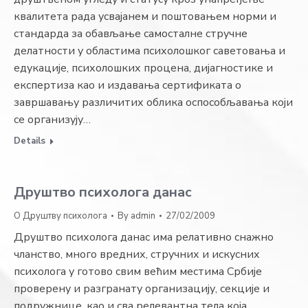
квалитета рада усвајанем и поштовањем норми и
стандарда за обављање самосталне стручне
делатности у областима психолошког саветовања и
едукације, психолошких процена, дијагностике и
експертиза као и издавања сертификата о
завршавању различитих облика оспособљавања који
се организују…
Details
Друштво психолога данас
О Друштву психолога
By
admin
27/02/2009
Друштво психолога данас има релативно снажно
чланство, много вредних, стручних и искусних
психолога у готово свим већим местима Србије
проверену и разгранату организацију, секције и
подружнице, као и сва релевантна тела која