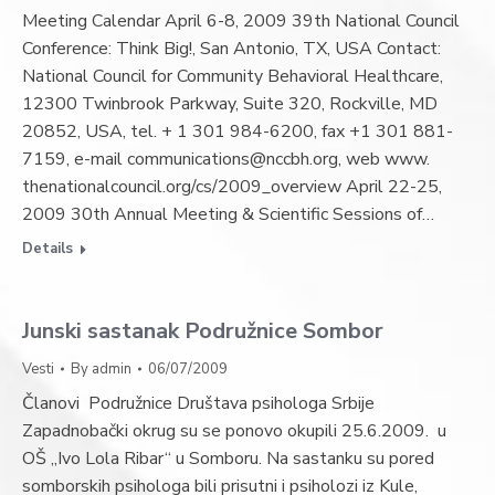
Meeting Calendar April 6-8, 2009 39th National Council
Conference: Think Big!, San Antonio, TX, USA Contact:
National Council for Community Behavioral Healthcare,
12300 Twinbrook Parkway, Suite 320, Rockville, MD
20852, USA, tel. + 1 301 984-6200, fax +1 301 881-
7159, e-mail communications@nccbh.org, web www.
thenationalcouncil.org/cs/2009_overview April 22-25,
2009 30th Annual Meeting & Scientific Sessions of…
Details
Junski sastanak Podružnice Sombor
Vesti
By
admin
06/07/2009
Članovi Podružnice Društava psihologa Srbije
Zapadnobački okrug su se ponovo okupili 25.6.2009. u
OŠ „Ivo Lola Ribar“ u Somboru. Na sastanku su pored
somborskih psihologa bili prisutni i psiholozi iz Kule,