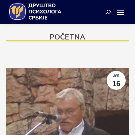
Search:
POČETNA
ЈУЛ
16