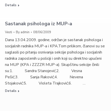
Details
Sastanak psihologa iz MUP-a
Vesti
By
admin
08/06/2009
Dana 13.04.2009. godine, održan je sastanak psihologa i
socijalnih radnika MUP-a i KPA.Tom prilikom, članovi su se
saglasili po pitanju osnivanja sekcije psihologa i socijalnih
radnika zaposlenih u policiji i onih koji su direktno upućeni
na MUP (KPA i ZZZZR MUP-a). Skupštinu sekcije činili
su:1. Sandra Stanojević;2. Vesna
Pešić;3. Sanja Raković;4. Nevena
Stojaković;5. Violeta Trajković;6. …
Details