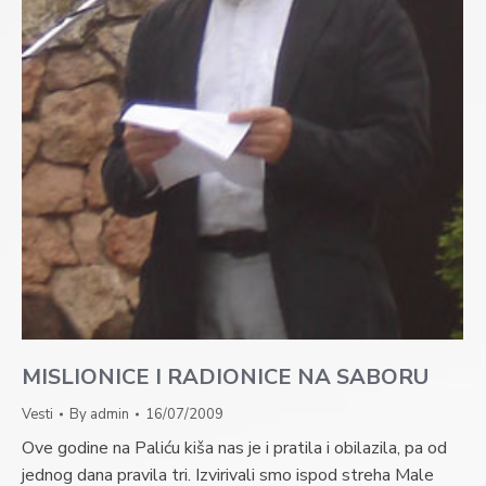
MISLIONICE I RADIONICE NA SABORU
Vesti
By
admin
16/07/2009
Ove godine na Paliću kiša nas je i pratila i obilazila, pa od
jednog dana pravila tri. Izvirivali smo ispod streha Male