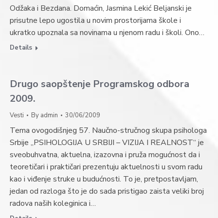
Odžaka i Bezdana. Domaćin, Jasmina Lekić Beljanski je
prisutne lepo ugostila u novim prostorijama škole i
ukratko upoznala sa novinama u njenom radu i školi. Ono…
Details
Drugo saopštenje Programskog odbora
2009.
Vesti
By
admin
30/06/2009
Tema ovogodišnjeg 57. Naučno-stručnog skupa psihologa
Srbije „PSIHOLOGIJA U SRBIJI – VIZIJA I REALNOST“ je
sveobuhvatna, aktuelna, izazovna i pruža mogućnost da i
teoretičari i praktičari prezentuju aktuelnosti u svom radu
kao i viđenje struke u budućnosti. To je, pretpostavljam,
jedan od razloga što je do sada pristigao zaista veliki broj
radova naših koleginica i…