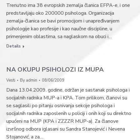
Trenutno ima 38 evropskih zemalja članica EFPA-e, i one
predstavljaju oko 200000 psihologa. Organizacija
zemalja-članica se bavi promocijom i unapređivanjem
psihologije kao profesije i kao naučne discipline, u
primenjenim oblastima, sa naglaskom na obuci i…
Details
NA OKUPU PSIHOLOZI IZ MUPA
Vesti
By
admin
08/06/2009
Dana 13.04.2009. godine, održan je sastanak psihologa i
socijalnih radnika MUP-a i KPA. Tom prilikom, članovi su
se saglasili po pitanju osnivanja sekcije psihologa i
socijalnih radnika zaposlenih u policiji i onih koji su direktno
upućeni na MUP (KPA i ZZZZR MUP-a). Za članove
izvršnog odbora iglasani su Sandra Stanojević i Nevena
Stojanović, a za…