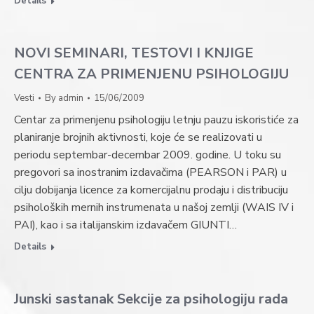
Details
NOVI SEMINARI, TESTOVI I KNJIGE
CENTRA ZA PRIMENJENU PSIHOLOGIJU
Vesti
By
admin
15/06/2009
Centar za primenjenu psihologiju letnju pauzu iskoristiće za
planiranje brojnih aktivnosti, koje će se realizovati u
periodu septembar-decembar 2009. godine. U toku su
pregovori sa inostranim izdavačima (PEARSON i PAR) u
cilju dobijanja licence za komercijalnu prodaju i distribuciju
psiholoških mernih instrumenata u našoj zemlji (WAIS IV i
PAI), kao i sa italijanskim izdavačem GIUNTI…
Details
Junski sastanak Sekcije za psihologiju rada