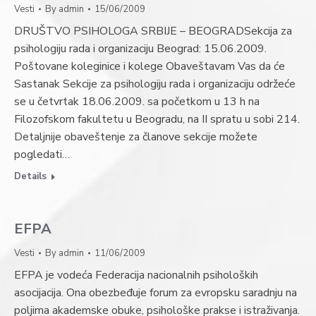
Vesti
By
admin
15/06/2009
DRUŠTVO PSIHOLOGA SRBIJE – BEOGRADSekcija za
psihologiju rada i organizaciju Beograd: 15.06.2009.
Poštovane koleginice i kolege Obaveštavam Vas da će
Sastanak Sekcije za psihologiju rada i organizaciju održeće
se u četvrtak 18.06.2009. sa početkom u 13 h na
Filozofskom fakultetu u Beogradu, na II spratu u sobi 214.
Detaljnije obaveštenje za članove sekcije možete
pogledati…
Details
EFPA
Vesti
By
admin
11/06/2009
EFPA je vodeća Federacija nacionalnih psiholoških
asocijacija. Ona obezbeđuje forum za evropsku saradnju na
poljima akademske obuke, psihološke prakse i istraživanja.