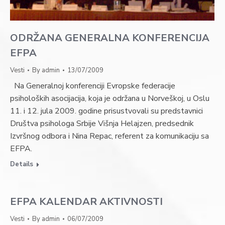
ODRŽANA GENERALNA KONFERENCIJA
EFPA
Vesti
By
admin
13/07/2009
Na Generalnoj konferenciji Evropske federacije
psiholoških asocijacija, koja je održana u Norveškoj, u Oslu
11. i 12. jula 2009. godine prisustvovali su predstavnici
Društva psihologa Srbije Višnja Helajzen, predsednik
Izvršnog odbora i Nina Repac, referent za komunikaciju sa
EFPA.
Details
EFPA KALENDAR AKTIVNOSTI
Vesti
By
admin
06/07/2009