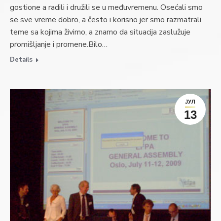
gostione a radili i družili se u međuvremenu. Osećali smo
se sve vreme dobro, a često i korisno jer smo razmatrali
teme sa kojima živimo, a znamo da situacija zaslužuje
promišljanje i promene.Bilo…
Details
ЈУЛ
13