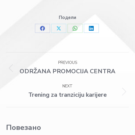
Подели
Share
Share
Share
Share
on
on
on
on
Facebook
X
WhatsApp
LinkedIn
Post
PREVIOUS
navigation
ODRŽANA PROMOCIJA CENTRA
Previous
post:
NEXT
Trening za tranziciju karijere
Next
post:
Повезано