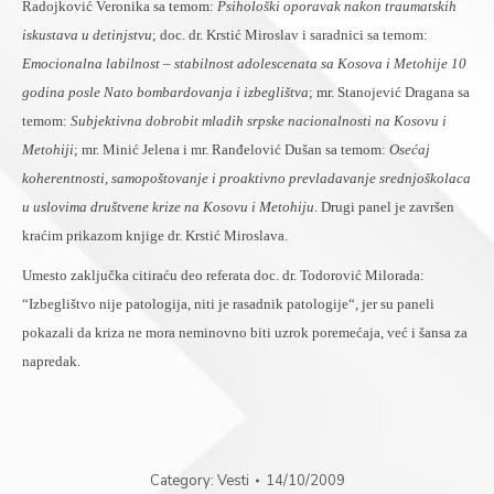
Radojković Veronika sa temom:
Psihološki oporavak nakon traumatskih
iskustava u detinjstvu
; doc. dr. Krstić Miroslav i saradnici sa temom:
Emocionalna labilnost – stabilnost adolescenata sa Kosova i Metohije 10
godina posle Nato bombardovanja i izbeglištva
; mr. Stanojević Dragana sa
temom:
Subjektivna dobrobit mladih srpske nacionalnosti na Kosovu i
Metohiji
; mr. Minić Jelena i mr. Ranđelović Dušan sa temom:
Osećaj
koherentnosti, samopoštovanje i proaktivno prevladavanje srednjoškolaca
u uslovima društvene krize na Kosovu i Metohiju
. Drugi panel je završen
kraćim prikazom knjige dr. Krstić Miroslava.
Umesto zaključka citiraću deo referata doc. dr. Todorović Milorada:
“Izbeglištvo nije patologija, niti je rasadnik patologije“, jer su paneli
pokazali da kriza ne mora neminovno biti uzrok poremećaja, već i šansa za
napredak.
Category:
Vesti
14/10/2009