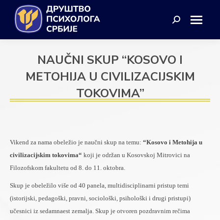
Search:
NAUČNI SKUP “KOSOVO I
METOHIJA U CIVILIZACIJSKIM
TOKOVIMA”
Vikend za nama obeležio je naučni skup na temu:
“Kosovo i Metohija u
civilizacijskim tokovima“
koji je održan u Kosovskoj Mitrovici na
Filozofskom fakultetu od 8. do 11. oktobra.
Skup je obeležilo više od 40 panela, multidisciplinarni pristup temi
(istorijski, pedagoški, pravni, sociološki, psihološki i drugi pristupi)
učesnici iz sedamnaest zemalja. Skup je otvoren pozdravnim rečima