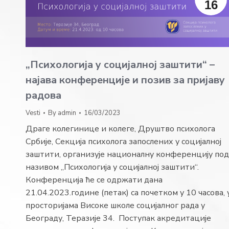
16
„Психологија у социјалној заштити“ –
најава конференције и позив за пријаву
радова
Vesti
By
admin
16/03/2023
Драге колегинице и колеге, Друштво психолога
Србије, Секција психолога запослених у социјалној
заштити, организује националну конференцију под
називом „Психологија у социјалној заштити“.
Конференција ће се одржати дана
21.04.2023.године (петак) са почетком у 10 часова, 
просторијама Високе школе социјалног рада у
Београду, Теразије 34. Поступак акредитације