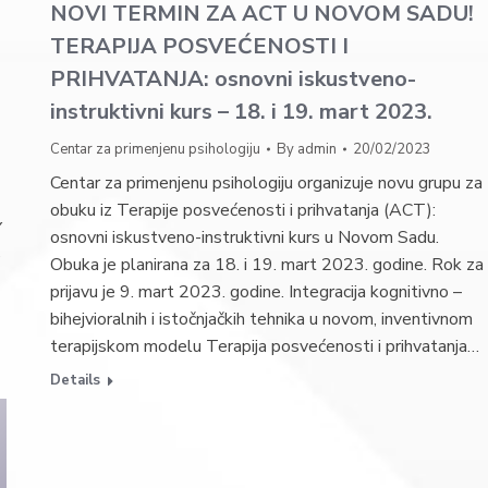
NOVI TERMIN ZA ACT U NOVOM SADU!
TERAPIJA POSVEĆENOSTI I
PRIHVATANJA: osnovni iskustveno-
instruktivni kurs – 18. i 19. mart 2023.
Centar za primenjenu psihologiju
By
admin
20/02/2023
Centar za primenjenu psihologiju organizuje novu grupu za
obuku iz Terapije posvećenosti i prihvatanja (ACT):
Y
osnovni iskustveno-instruktivni kurs u Novom Sadu.
e
Obuka je planirana za 18. i 19. mart 2023. godine. Rok za
prijavu je 9. mart 2023. godine. Integracija kognitivno –
bihejvioralnih i istočnjačkih tehnika u novom, inventivnom
terapijskom modelu Terapija posvećenosti i prihvatanja…
Details