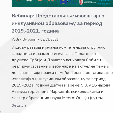
Вебинар: Представљање извештаја о
инклузивном образовању за период
2019.-2021. година
Vesti
By
admin
02/03/2023
У циљу развоја и јачања компетенција стручних
сарадника и размене искустава, Педагошко
друштво Србије и Друштво психолога Србије и
реализују састанке и вебинаре на актуелне теме и
дешавања које пракса намеће: Тема: Представљање
извештаја о инклузивном образовању за период
2019.-2021. година Датум и време: 9.3. у 18 часова
Реализатор: Јелена Марковић, психолошкиња и
мастер образовних наука Место: Онлајн (путем…
Details
e