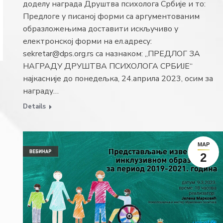
доделу награда Друштва психолога Србије и то:
Предлоге у писаној форми са аргументованим
образложењима доставити искључиво у
електронској форми на ел.адресу:
sekretar@dps.org.rs са назнаком: „ПРЕДЛОГ ЗА
НАГРАДУ ДРУШТВА ПСИХОЛОГА СРБИЈЕ“
најкасније до понедељка, 24.априла 2023, осим за
награду…
Details
МАР
2