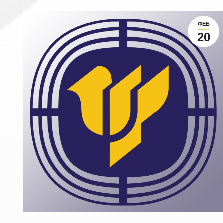
ФЕБ
20