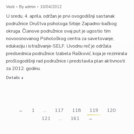
Vesti
By
admin
10/04/2012
U sredu, 4. aprila, održan je prvi ovogodišnji sastanak
podružnice Društva psihologa Srbije Zapadno-bačkog
okruga. Članove podružnice ovaj put je ugostio tim
novoosnovanog Psihološkog centra za savetovanje,
edukaciju i istraživanje-SELF. Uvodnu reč je održala
predsednica podružnice Izabela Rašković, koja je rezimirala
prošlogodišnji rad podružnice i predstavila plan aktivnosti
za 2012. godinu.
Details
←
1
…
117
118
119
120
121
…
161
→