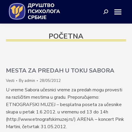
Search:
POČETNA
MESTA ZA PREDAH U TOKU SABORA
Vesti
By
admin
28/05/2012
U vreme Sabora učesnici vreme za predah mogu provesti
na različitim mestima u gradu. Preporučujemo:
ETNOGRAFSKI MUZEJ – besplatna poseta za učesnike
skupa u petak 1.6.2012. u vremenu od 13 do 14h
(http://www.etnografskimuzej.rs/) ARENA – koncert Pink
Martini, četvrtak 31.05.2012.