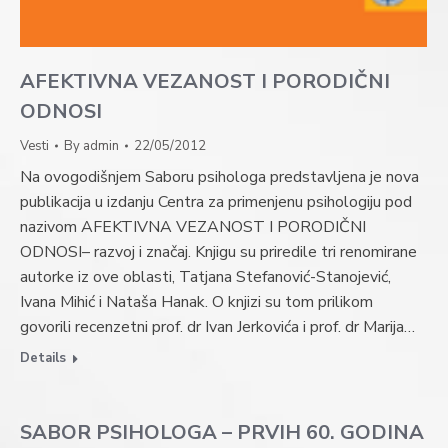
AFEKTIVNA VEZANOST I PORODIČNI
ODNOSI
Vesti
By
admin
22/05/2012
Na ovogodišnjem Saboru psihologa predstavljena je nova
publikacija u izdanju Centra za primenjenu psihologiju pod
nazivom AFEKTIVNA VEZANOST I PORODIČNI
ODNOSI– razvoj i značaj. Knjigu su priredile tri renomirane
autorke iz ove oblasti, Tatjana Stefanović-Stanojević,
Ivana Mihić i Nataša Hanak. O knjizi su tom prilikom
govorili recenzetni prof. dr Ivan Jerkovića i prof. dr Marija…
Details
SABOR PSIHOLOGA – PRVIH 60. GODINA