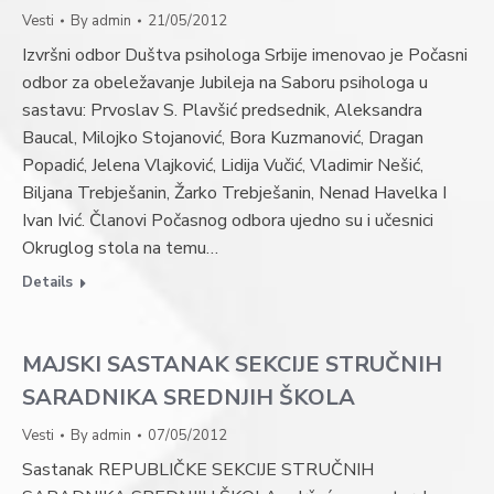
Vesti
By
admin
21/05/2012
Izvršni odbor Duštva psihologa Srbije imenovao je Počasni
odbor za obeležavanje Jubileja na Saboru psihologa u
sastavu: Prvoslav S. Plavšić predsednik, Aleksandra
Baucal, Milojko Stojanović, Bora Kuzmanović, Dragan
Popadić, Jelena Vlajković, Lidija Vučić, Vladimir Nešić,
Biljana Trebješanin, Žarko Trebješanin, Nenad Havelka I
Ivan Ivić. Članovi Počasnog odbora ujedno su i učesnici
Okruglog stola na temu…
Details
MAJSKI SASTANAK SEKCIJE STRUČNIH
SARADNIKA SREDNJIH ŠKOLA
Vesti
By
admin
07/05/2012
Sastanak REPUBLIČKE SEKCIJE STRUČNIH