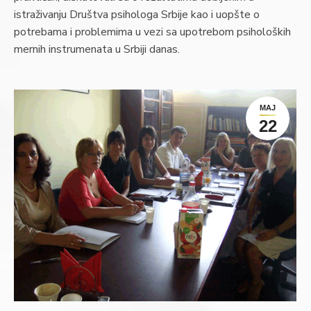
istraživanju Društva psihologa Srbije kao i uopšte o
potrebama i problemima u vezi sa upotrebom psiholoških
mernih instrumenata u Srbiji danas.
МАЈ
22