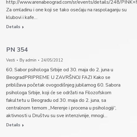
http://www.arenabeograd.com/sr/events/details/248/PIN
Za omladinu i one koji se tako osećaju na raspolaganju su
klubovi i kafe…
Details
PN 354
Vesti
By
admin
24/05/2012
60. Sabor psihologa Srbije od 30. maja do 2. juna u
BeogradPRIPREME U ZAVRŠNOJ FAZI Kako se
približava početak ovogodišnjeg jubilarnog 60. Sabora
psihologa Srbije, koji će se održati na Filozofskom
fakultetu u Beogradu od 30. maja do 2. juna, sa
centralnom temom „Merenje i procena u psihologiji“,
aktivnosti u Društvu su sve intenzivnije, mnogi…
Details