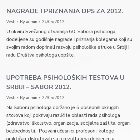
NAGRADE I PRIZNANJA DPS ZA 2012.
Vesti
By
admin
24/05/2012
U okviru Svečanog otvaranja 60. Sabora psihologa,
dodeljene su godišnje nagrade i priznanja kolegama koji su
svojim radom doprineli razvoju psihološke struke u Srbiji i
radu Društva psihologa uopšte.
UPOTREBA PSIHOLOŠKIH TESTOVA U
SRBIJI – SABOR 2012.
Vesti
By
admin
22/05/2012
Na Saboru psihologa održano je 5 posebnih okruglih
stolova koji pokrivaju različite oblasti rada psihologa
(zdravstvo, školstvo, organizacija, socijalna zaštita, organi
bezbednosti). Pozvani učesnici, profesori i kolege
praktičari, diskutovali su o rezultatima dobijenim u