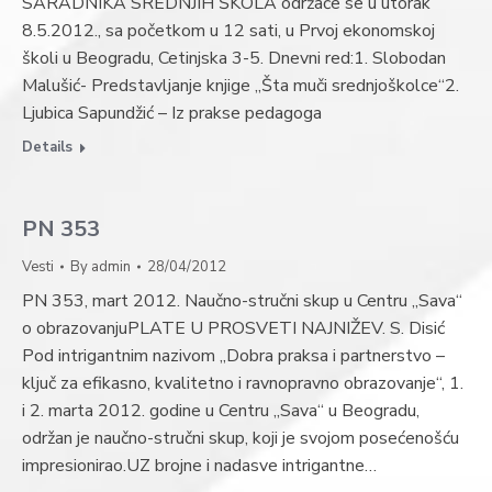
SARADNIKA SREDNJIH ŠKOLA održaće se u utorak
8.5.2012., sa početkom u 12 sati, u Prvoj ekonomskoj
školi u Beogradu, Cetinjska 3-5. Dnevni red:1. Slobodan
Malušić- Predstavljanje knjige „Šta muči srednjoškolce“2.
Ljubica Sapundžić – Iz prakse pedagoga
Details
PN 353
Vesti
By
admin
28/04/2012
PN 353, mart 2012. Naučno-stručni skup u Centru „Sava“
o obrazovanjuPLATE U PROSVETI NAJNIŽEV. S. Disić
Pod intrigantnim nazivom „Dobra praksa i partnerstvo –
ključ za efikasno, kvalitetno i ravnopravno obrazovanje“, 1.
i 2. marta 2012. godine u Centru „Sava“ u Beogradu,
održan je naučno-stručni skup, koji je svojom posećenošću
impresionirao.UZ brojne i nadasve intrigantne…