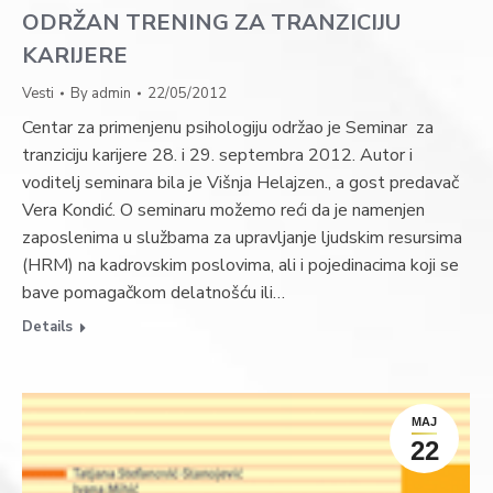
ODRŽAN TRENING ZA TRANZICIJU
KARIJERE
Vesti
By
admin
22/05/2012
Centar za primenjenu psihologiju održao je Seminar za
tranziciju karijere 28. i 29. septembra 2012. Autor i
voditelj seminara bila je Višnja Helajzen., a gost predavač
Vera Kondić. O seminaru možemo reći da je namenjen
zaposlenima u službama za upravljanje ljudskim resursima
(HRM) na kadrovskim poslovima, ali i pojedinacima koji se
bave pomagačkom delatnošću ili…
Details
МАЈ
22