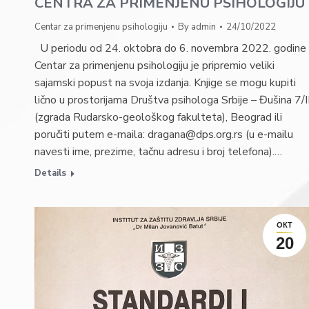
CENTRA ZA PRIMENJENU PSIHOLOGIJU
Centar za primenjenu psihologiju
By
admin
24/10/2022
U periodu od 24. oktobra do 6. novembra 2022. godine
Centar za primenjenu psihologiju je pripremio veliki
sajamski popust na svoja izdanja. Knjige se mogu kupiti
lično u prostorijama Društva psihologa Srbije – Đušina 7/II
(zgrada Rudarsko-geološkog fakulteta), Beograd ili
poručiti putem e-maila: dragana@dps.org.rs (u e-mailu
navesti ime, prezime, tačnu adresu i broj telefona).…
Details
ОКТ
20