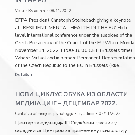
IN THE EU
Vesti
By
admin
08/11/2022
EFPA President Christoph Steinebach giving a keynote
at: ‘RESILIENT MENTAL HEALTH IN THE EU’ High
level international conference under the auspices of the
Czech Presidency of the Council of the EU When: Monda
November 14, 2022 11:00-16:30 CET (Brussels time)
Where: Virtual and in person: Permanent Representation
of the Czech Republic to the EU in Brussels (Rue…
Details
НОВИ ЦИКЛУС ОБУКА ИЗ ОБЛАСТИ
МЕДИЈАЦИЈЕ – ДЕЦЕМБАР 2022.
Centar za primenjenu psihologiju
By
admin
02/11/2022
Центар за едукацију ЈП Службени гласник у
сарадњи са Центром за примењену психологију