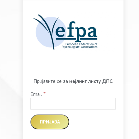
Пријавите се за
мејлинг листу ДПС
а
*
Email