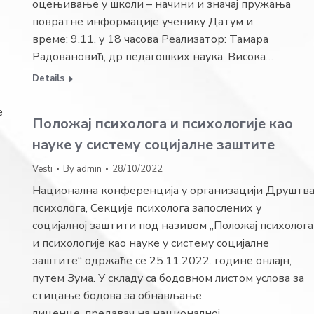
оцењивање у школи – начини и значај пружања
повратне информације ученику Датум и
време: 9.11. у 18 часова Реализатор: Тамара
Радовановић, др педагошких наука. Висока…
Details
е
Положај психолога и психологије као
науке у систему социјалне заштите
Vesti
By
admin
28/10/2022
Национална конференција у организацији Друштв
психолога, Секције психолога запослених у
социјалној заштити под називом „Положај психолога
и психологије као науке у систему социјалне
заштите“ одржаће се 25.11.2022. године онлајн,
путем Зума. У складу са бодовном листом услова за
стицање бодова за обнављање
лиценце, предавач на националној