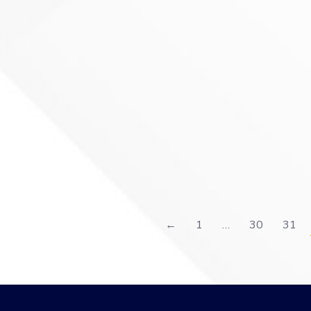
←
1
…
30
31