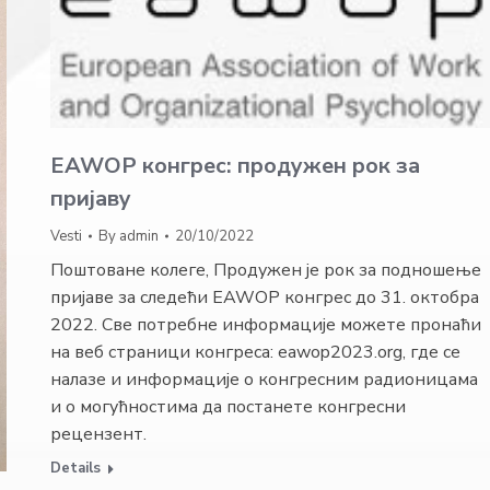
EAWOP конгрес: продужен рок за
пријаву
Vesti
By
admin
20/10/2022
Поштоване колеге, Продужен је рок за подношење
пријаве за следећи EAWOP конгрес до 31. октобра
2022. Све потребне информације можете пронаћи
на веб страници конгреса: eawop2023.org, где се
налазе и информације о конгресним радионицама
и о могућностима да постанете конгресни
рецензент.
Details