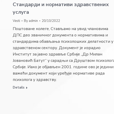
Стандарди и нормативи здравствених
услуга
Vesti
By
admin
20/10/2022
Поштоване колеге, Стављамо на увид члановима
ДПС део званичног документа о нормативима и
стандардима обављања психолошких делатности у
здравственом сектору. Документ је израдио
Институт за јавно здравље Србије „Др Милан
Јовановић Батут“ у сарадњи са Друштвом психолог
Србије. Иако је објављен 2001. године ово је једини
важећи документ који уређује нормативе рада
психолога у здравству.
Details