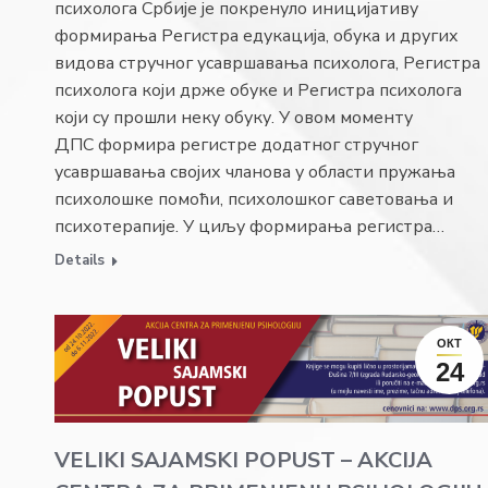
психолога Србије је покренуло иницијативу
формирања Регистра едукација, обука и других
видова стручног усавршавања психолога, Регистра
психолога који држе обуке и Регистра психолога
који су прошли неку обуку. У овом моменту
ДПС формира регистре додатног стручног
усавршавања својих чланова у области пружања
психолошке помоћи, психолошког саветовања и
психотерапије. У циљу формирања регистра…
Details
ОКТ
24
VELIKI SAJAMSKI POPUST – AKCIJA