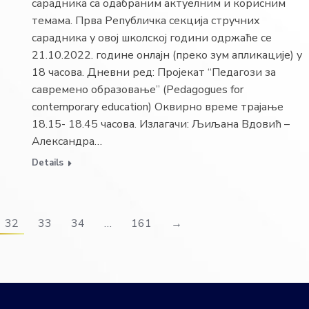
сарадника са одабраним актуелним и корисним
темама. Прва Републичка секција стручних
сарадника у овој школској години одржаће се
21.10.2022. године онлајн (преко зум апликације) у
18 часова. Дневни ред: Пројекат “Педагози за
савремено образовање” (Pedagogues for
contemporary education) Оквирно време трајање
18.15- 18.45 часова. Излагачи: Љиљана Вдовић –
Александра…
Details
32
33
34
…
161
→