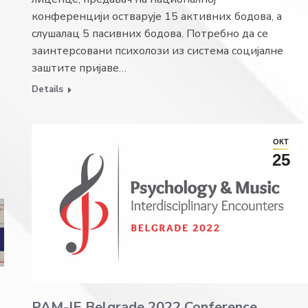
конференцији остварује 15 активних бодова, а
слушалац 5 пасивних бодова. Потребно да се
заинтерсовани психолози из система социјалне
заштите пријаве…
Details
ОКТ
25
PAM-IE Belgrade 2022 Conference