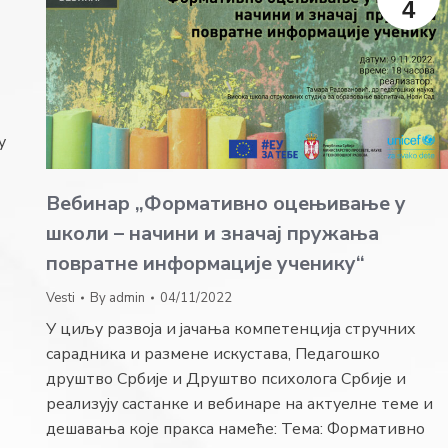
4
y
Вебинар „Формативно оцењивање у
школи – начини и значај пружања
повратне информације ученику“
Vesti
By
admin
04/11/2022
У циљу развоја и јачања компетенција стручних
сарадника и размене искустава, Педагошко
друштво Србије и Друштво психолога Србије и
реализују састанке и вебинаре на актуелне теме и
дешавања које пракса намеће: Тема: Формативно