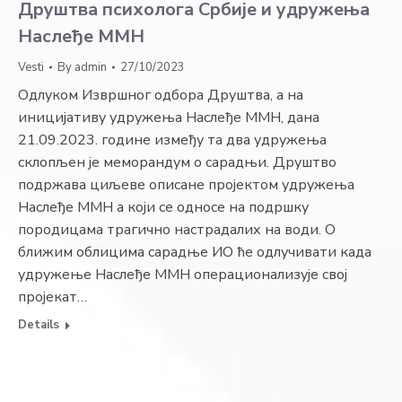
Друштва психолога Србије и удружења
Наслеђе ММН
Vesti
By
admin
27/10/2023
Одлуком Извршног одбора Друштва, а на
иницијативу удружења Наслеђе ММН, дана
21.09.2023. године између та два удружења
склопљен је меморандум о сарадњи. Друштво
подржава циљеве описане пројектом удружења
Наслеђе ММН а који се односе на подршку
породицама трагично настрадалих на води. О
ближим облицима сарадње ИО ће одлучивати када
удружење Наслеђе ММН операционализује свој
пројекат…
Details