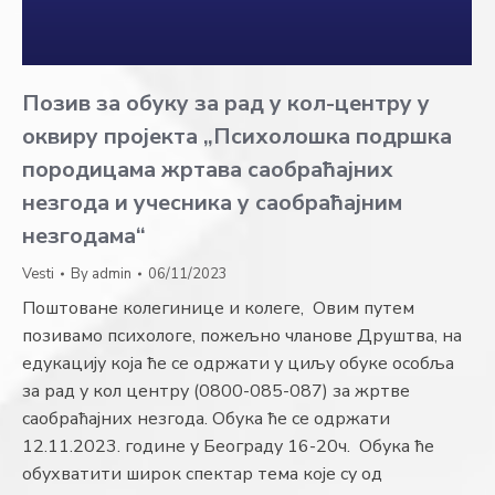
Позив за обуку за рад у кол-центру у
оквиру пројекта „Психолошка подршка
породицама жртава саобраћајних
незгода и учесника у саобраћајним
незгодама“
Vesti
By
admin
06/11/2023
Поштоване колегинице и колеге, Овим путем
позивамо психологе, пожељно чланове Друштва, на
едукацију која ће се одржати у циљу обуке особља
за рад у кол центру (0800-085-087) за жртве
саобраћајних незгода. Обука ће се одржати
12.11.2023. године у Београду 16-20ч. Обука ће
обухватити широк спектар тема које су од