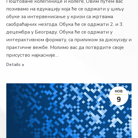
Поштоване колегинице и колеге, Овим путем вас
позивамо на едукацију која ће се одржати у циљу
обуке за интервенисање у кризи са жртвама
саобраћајних незгода. Обука ће се одржати 2. и 3.
децембра у Београду. Обука ће се одржати у
интерактивном формату, са приликом за дискусију и
практичне вежбе. Молимо вас да потврдите своје
присуство најкасније…
Details
НОВ
9