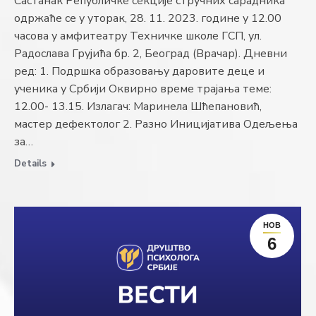
Састанак Републичке секције стручних сарадника
одржаће се у уторак, 28. 11. 2023. године у 12.00
часова у амфитеатру Техничке школе ГСП, ул.
Радослава Грујића бр. 2, Београд (Врачар). Дневни
ред: 1. Подршка образовању даровите деце и
ученика у Србији Оквирно време трајања теме:
12.00- 13.15. Излагач: Маринела Шћепановић,
мастер дефектолог 2. Разно Иницијатива Одељења
за…
Details
НОВ
6