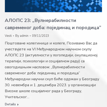
АЛОПС 23: „Вулнерабилности
савременог доба: појединац и породица”
Vesti
By
admin
09/11/2023
Поштоване колегинице и колеге, Позивамо Вас да
учествујете на VI Међународном научном скупу
АЛОПС 23 (актуелности у логопедији, окупационој
терапији, психологији и социјалном раду) са
овогодишњим насловом: „Вулнерабилности
савременог доба: појединац и породица”
Међународни научни скуп биће одржан у Београду
30. новембра и 1. децембра 2023. у организацији
Високе школе социјалног рада у Београду,
Учитељског…
Details