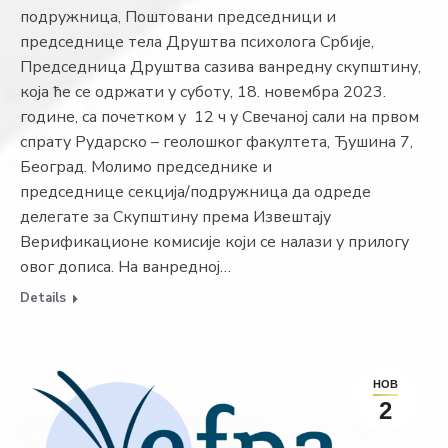
подружница, Поштовани председници и
председнице тела Друштва психолога Србије,
Председница Друштва сазива ванредну скупштину,
која ће се одржати у суботу, 18. новембра 2023.
године, са почетком у 12 ч у Свечаној сали на првом
спрату Рударско – геолошког факултета, Ђушина 7,
Београд. Молимо председнике и
председнице секција/подружница да одреде
делегате за Скупштину према Извештају
Верификационе комисије који се налази у прилогу
овог дописа. На ванредној…
Details
НОВ
2