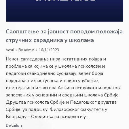
Саопштење за јавност поводом положаја
стручних сарадника у школама
Vesti
By
admin
16/11/2023
Након сагледавања низа негативних појава и
проблема са којима се у школама психолози и
педагози свакодневно суочавају, већег броја
појединачних иступања и након упућених
иницијатива и захтева Активa психолога и педагога
запослених у основним и средњим школама Србије,
Друштва психолога Србије и Педагошког друштва
Србије, уз подршку Филозофског факултета у
Београду – Одељења за психологију…
Details