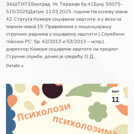
ЗАШТИТЕБеоград, Ул. Теразије бр.41Број: 55075-
519/2025Датум: 11.03.2025. године На основу члана
42. Статута Коморе социјалне заштите, а у вези са
чланом члана 15. Правилника о лиценцирању
стручних радника у социјалној заштити („Службени
гласник РС“ бр. 42/2013 и 53/2013 – испр.),
директор Коморе социјалне заштите на предлог
Стручне службе, донео је следећу: О Д…
Details
МАР
11