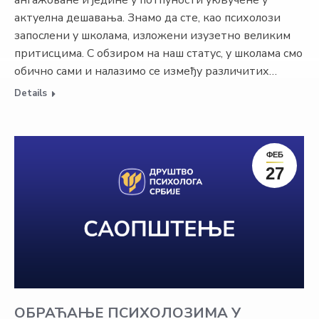
ангажоване и једине у потпуности укључене у
актуелна дешавања. Знамо да сте, као психолози
запослени у школама, изложени изузетно великим
притисцима. С обзиром на наш статус, у школама смо
обично сами и налазимо се између различитих…
Details
ФЕБ
27
ОБРАЋАЊЕ ПСИХОЛОЗИМА У