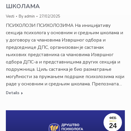
ШКОЛАМА
Vesti
By
admin
27/02/2025
ПСИХОЛОЗИ ПСИХОЛОЗИМА На иницијативу
секција психолога у основним и средњим школама и
у договору са члановима Извршног одбора и
председнице ДПС, организован је састанак
њихових представника са члановима Извршног
одбора ДПС-а и представницима других секција и
подружница. Циљ састанка је био разматрање
могућности за пружањем подршке психолозима који
раде у основним и средњим школама. Препозната…
Details
ФЕБ
24