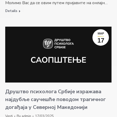
Молимо Вас да се овим путем пријавите на онлајн…
Details
МАР
17
Друштво психолога Србије изражава
најдубље саучешће поводом трагичног
догађаја у Северној Македонији
Vesti
By
admin
17/03/2025