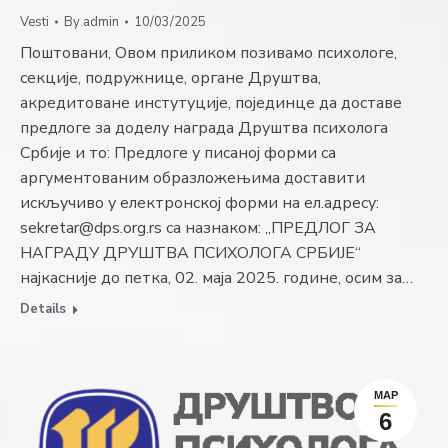
Vesti
By
admin
10/03/2025
Поштовани, Овом приликом позивамо психологе,
секције, подружнице, органе Друштва,
акредитоване инстутуције, појединце да доставе
предлоге за доделу награда Друштва психолога
Србије и то: Предлоге у писаној форми са
аргументованим образложењима доставити
искључиво у електронској форми на ел.адресу:
sekretar@dps.org.rs са назнаком: „ПРЕДЛОГ ЗА
НАГРАДУ ДРУШТВА ПСИХОЛОГА СРБИЈЕ“
најкасније до петка, 02. маја 2025. године, осим за…
Details
МАР
6