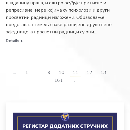
владавину права, и оштро осуђује притиске и
репресивне мере којима су психолози и други
просветни радници изложени. Образовање
представља темељ сваке развијене друштвене
заједнице, а просветни радници су они…
Details
←
1
…
9
10
11
12
13
…
161
→