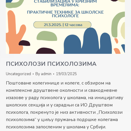
ПСИХОЛОЗИ ПСИХОЛОЗИМА
Uncategorized
By
admin
19/03/2025
Поштоване колегинице и колеге, с обзиром на
комплексне друштвене околности и свакодневне
изазове у раду психолога у школама, на иницијативу
школских секција и у сарадњи са ИО Друштвом
психолога, покренуто је низ активности „Психолози
психолозима“ у циљу пружања подршке колегама
психолозима запосленим у школама у Србији.