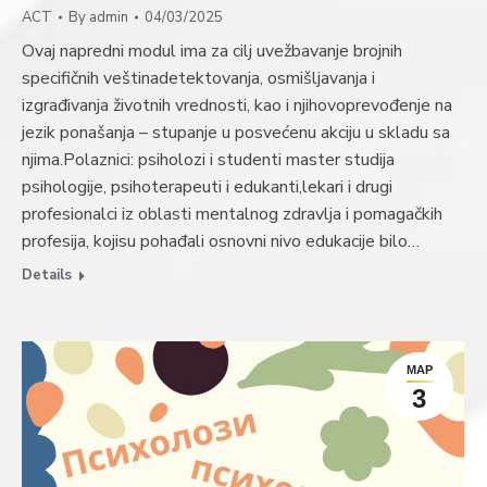
ACT
By
admin
04/03/2025
Ovaj napredni modul ima za cilj uvežbavanje brojnih
specifičnih veštinadetektovanja, osmišljavanja i
izgrađivanja životnih vrednosti, kao i njihovoprevođenje na
jezik ponašanja – stupanje u posvećenu akciju u skladu sa
njima.Polaznici: psiholozi i studenti master studija
psihologije, psihoterapeuti i edukanti,lekari i drugi
profesionalci iz oblasti mentalnog zdravlja i pomagačkih
profesija, kojisu pohađali osnovni nivo edukacije bilo…
Details
МАР
3