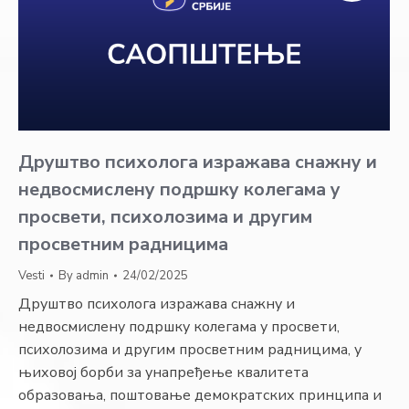
Друштво психолога изражава снажну и
недвосмислену подршку колегама у
просвети, психолозима и другим
просветним радницима
Vesti
By
admin
24/02/2025
Друштво психолога изражава снажну и
недвосмислену подршку колегама у просвети,
психолозима и другим просветним радницима, у
њиховој борби за унапређење квалитета
образовања, поштовање демократских принципа и