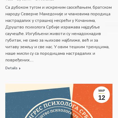
Са дубоком тугом и искреним саосећањем, братском
народу Северне Македоније и члановима породица
настрадалих у страшној несрећи у Кочанима,
Друштво психолога Србије изражава најдубље
саучешће. Изгубљени животи су ненадокнадив
губитак, не само за њихове најближе, већ и за
читаву земљу и све нас. У овим тешким тренуцима,
наше мисли су са породицама настрадалих и
повређених.…
Details
МАР
12