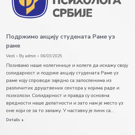
Подржимо акцију студената Раме уз
раме
Vesti
By
admin
06/03/2025
Позивамо наше колегинице и колеге да искажу своју
солидарност и подрже акцију студената Раме уз
раме коју спроводе заједно са запосленима из
различитих друштвених сектора у којима раде и
психолози. Солидарност и правда су основна
вредности наше делатности и зато нам је место уз
оне који се за то залажу. У наставку је линк са…
Details