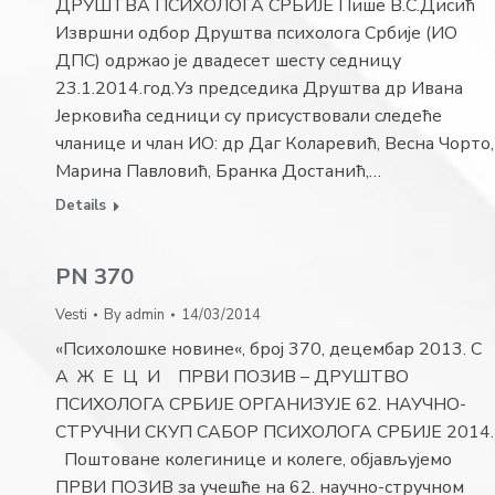
ДРУШТВА ПСИХОЛОГА СРБИЈЕ Пише В.С.Дисић
Извршни одбор Друштва психолога Србије (ИО
ДПС) одржао је двадесет шес­ту седницу
23.1.2014.год.Уз председика Друштва др Ива­на
Јерковића седници су при­суствовали следеће
чланице и члан ИО: др Даг Коларевић, Весна Чорто,
Марина Павло­вић, Бранка Достанић,…
Details
PN 370
Vesti
By
admin
14/03/2014
«Психолошке новине«, број 370, децембар 2013. С
А Ж Е Ц И ПРВИ ПОЗИВ – ДРУШТВО
ПСИХОЛОГА СРБИЈЕ ОРГАНИЗУЈЕ 62. НАУЧНО-
СТРУЧНИ СКУП САБОР ПСИХОЛОГА СРБИЈЕ 2014.
Поштоване колегинице и колеге, објављујемо
ПРВИ ПОЗИВ за учешће на 62. научно-стручном