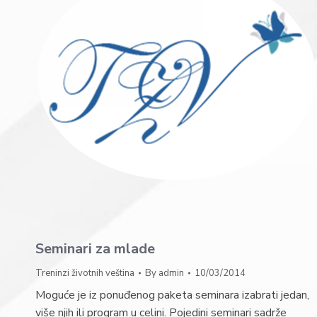
Seminari za mlade
Treninzi životnih veština
By
admin
10/03/2014
Moguće je iz ponuđenog paketa seminara izabrati jedan,
više njih ili program u celini. Pojedini seminari sadrže