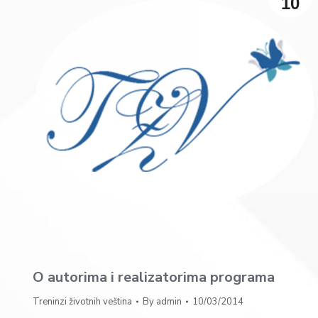
10
O autorima i realizatorima programa
Treninzi životnih veština
By
admin
10/03/2014