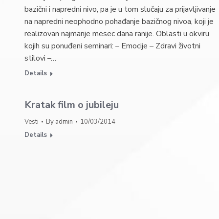
bazični i napredni nivo, pa je u tom slučaju za prijavljivanje
na napredni neophodno pohađanje bazičnog nivoa, koji je
realizovan najmanje mesec dana ranije. Oblasti u okviru
kojih su ponuđeni seminari: – Emocije – Zdravi životni
stilovi –…
Details
Kratak film o jubileju
Vesti
By
admin
10/03/2014
Details