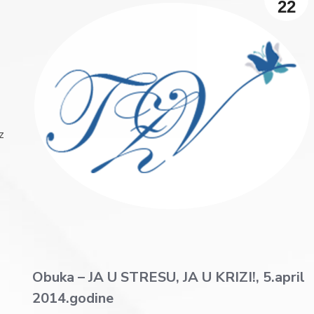
22
z
Obuka – JA U STRESU, JA U KRIZI!, 5.april
2014.godine