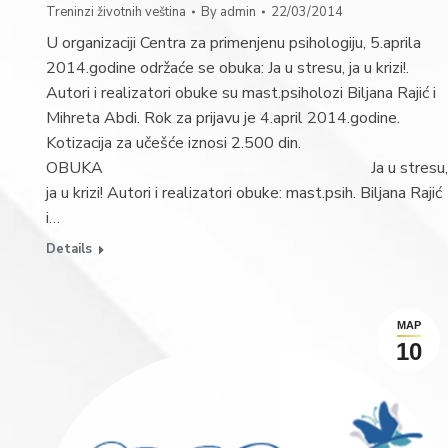
Treninzi životnih veština
By
admin
22/03/2014
U organizaciji Centra za primenjenu psihologiju, 5.aprila
2014.godine održaće se obuka: Ja u stresu, ja u krizi!.
Autori i realizatori obuke su mast.psiholozi Biljana Rajić i
Mihreta Abdi. Rok za prijavu je 4.april 2014.godine.
Kotizacija za učešće iznosi 2.500 din.
OBUKA Ja u stresu,
ja u krizi! Autori i realizatori obuke: mast.psih. Biljana Rajić
i…
Details
МАР
10