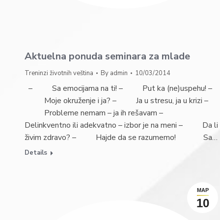
Aktuelna ponuda seminara za mlade
Treninzi životnih veština
By
admin
10/03/2014
– Sa emocijama na ti! – Put ka (ne)uspehu! –
Moje okruženje i ja? – Ja u stresu, ja u krizi –
Probleme nemam – ja ih rešavam –
Delinkventno ili adekvatno – izbor je na meni – Da li
živim zdravo? – Hajde da se razumemo! Sa…
Details
МАР
10