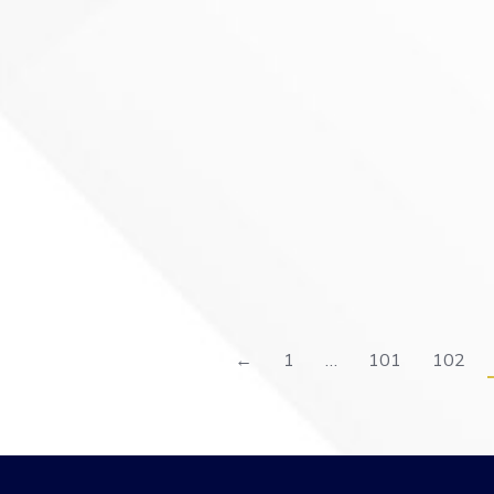
←
1
…
101
102