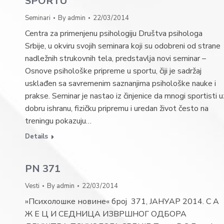
SPORTU
Seminari
By
admin
22/03/2014
Centra za primenjenu psihologiju Društva psihologa
Srbije, u okviru svojih seminara koji su odobreni od strane
nadležnih strukovnih tela, predstavlja novi seminar –
Osnove psihološke pripreme u sportu, čiji je sadržaj
usklađen sa savremenim saznanjima psihološke nauke i
prakse. Seminar je nastao iz činjenice da mnogi sportisti u
dobru ishranu, fizičku pripremu i uredan život često na
treningu pokazuju…
Details
PN 371
Vesti
By
admin
22/03/2014
»Психолошке новине« број 371, ЈАНУАР 2014. С А
Ж Е Ц И СЕДHИЦА ИЗВРШНОГ ОДБОРА