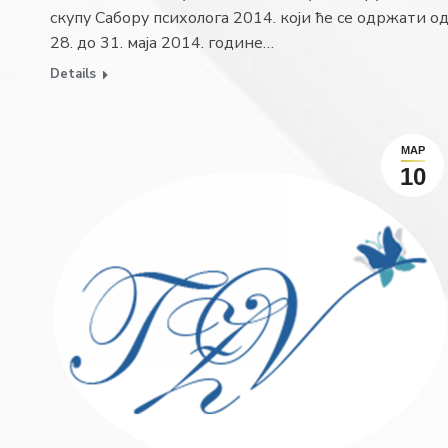
скупу Сабору психолога 2014. који ће се одржати о
28. до 31. маја 2014. године…
Details
МАР
10