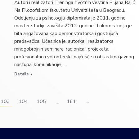
Autori i realizatori Treninga životnih vestina Biljana Rajić:
Na Filozofskom fakultetu Univerziteta u Beogradu,
Odeljenju za psihologiju diplomirala je 2011. godine,
master studije završila 2012. godine. Tokom studija je
bila angažovana kao demonstratorka i gostujuća
predavačica. Učesnica je, autorka i realizatorka
mnogobrojnih seminara, radionica i projekata,
profesionalno i volonterski, najčešće u oblastima javnog
nastupa, komunikacije,…
Details
103
104
105
…
161
→