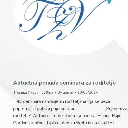
д
Aktuelna ponuda seminara za roditelje
Treninzi životnih veština
By
admin
10/03/2014
Niz seminara namenjenih roditeljima čija se deca
pripremaju i polažu prijemni ispit. „Prijemni za
roditelje“ Autorke i realizatorke seminara: Biljana Rajić
Gordana Juričan Upis u srednju školu ili na fakultet