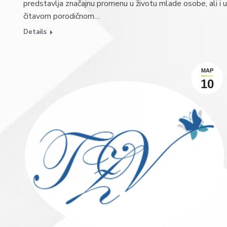
predstavlja značajnu promenu u životu mlade osobe, ali i u
čitavom porodičnom…
Details
МАР
10