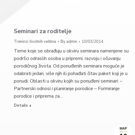
Seminari za roditelje
Treninzi životnih veština
By
admin
10/03/2014
Teme koje se obrađuju u okviru seminara namenjene su
podršci odraslih osoba u pripremi, razvoju i očuvanju
porodičnog života. Od ponuđenih seminara moguće je
odabrati jedan, više njih ili pohađati čitav paket koji je u
ponudi. Oblasti u okviru kojih su ponuđeni seminari: –
Partnerski odnosi i planiranje porodice – Formiranje
porodice i priprema za…
Details
МАР