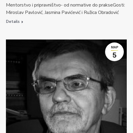
Mentorstvo i pripravništvo- od normative do prakseGosti:
Miroslav Pavlović, Jasmina Pavićević i Ružica Obradović
Details
МАР
5