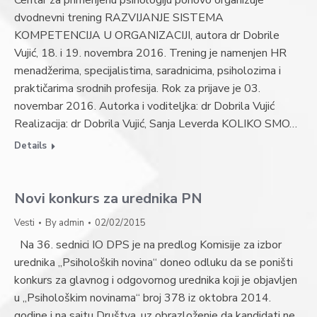
Centar za primenjenu psihologiju ponovo organizuje
dvodnevni trening RAZVIJANJE SISTEMA
KOMPETENCIJA U ORGANIZACIJI, autora dr Dobrile
Vujić, 18. i 19. novembra 2016. Trening je namenjen HR
menadžerima, specijalistima, saradnicima, psiholozima i
praktičarima srodnih profesija. Rok za prijave je 03.
novembar 2016. Autorka i voditeljka: dr Dobrila Vujić
Realizacija: dr Dobrila Vujić, Sanja Leverda KOLIKO SMO…
Details
Novi konkurs za urednika PN
Vesti
By
admin
02/02/2015
Na 36. sednici IO DPS je na predlog Komisije za izbor
urednika „Psiholoških novina“ doneo odluku da se poništi
konkurs za glavnog i odgovornog urednika koji je objavljen
u „Psihološkim novinama“ broj 378 iz oktobra 2014.
godine i na sajtu Društva, uz obrazloženje da kandidati ne