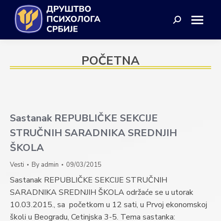
Search:
POČETNA
Sastanak REPUBLIČKE SEKCIJE
STRUČNIH SARADNIKA SREDNJIH
ŠKOLA
Vesti
By
admin
09/03/2015
Sastanak REPUBLIČKE SEKCIJE STRUČNIH
SARADNIKA SREDNJIH ŠKOLA održaće se u utorak
10.03.2015., sa početkom u 12 sati, u Prvoj ekonomskoj
školi u Beogradu, Cetinjska 3-5. Tema sastanka: