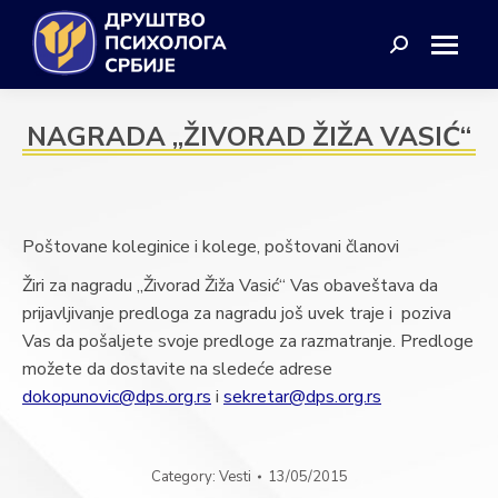
Search:
NAGRADA ,,ŽIVORAD ŽIŽA VASIĆ“
Poštovane koleginice i kolege, poštovani članovi
Žiri za nagradu ,,Živorad Žiža Vasić“ Vas obaveštava da
prijavljivanje predloga za nagradu još uvek traje i poziva
Vas da pošaljete svoje predloge za razmatranje. Predloge
možete da dostavite na sledeće adrese
dokopunovic@dps.org.rs
i
sekretar@dps.org.rs
Category:
Vesti
13/05/2015