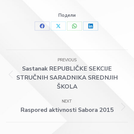
Подели
Share
Share
Share
Share
on
on
on
on
Facebook
X
WhatsApp
LinkedIn
Post
PREVIOUS
navigation
Sastanak REPUBLIČKE SEKCIJE
STRUČNIH SARADNIKA SREDNJIH
Previous
post:
ŠKOLA
NEXT
Raspored aktivnosti Sabora 2015
Next
post: