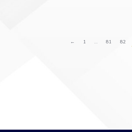
←
1
…
81
82