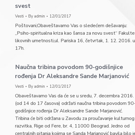
svest
Vesti
By
admin
12/01/2017
Poštovani,Obaveštavamo Vas o sledećem dešavanju:
„Psiho-spiritualna kriza kao šansa za novu svest“ Fakulte
likovnih umetnosti,ul. Pariska 16, četvrtak, 1. 12. 2016. u
17h.
Naučna tribina povodom 90-godišnjice
rođenja Dr Aleksandre Sande Marjanović
Vesti
By
admin
12/01/2017
Obaveštavamo Vas da će se u sredu, 7. decembra 2016.
(od 14 do 17 časova) održati naučna tribina povodom 90
godišnjice rođenja Dr Aleksandre Sande Marjanović.
Tribina će biti održana u Zavodu za proučavanje kulturnog
razvitka, Rige od Fere, br. 4, 11000 Beograd. Jedno od
centralnih pitanja kojima se Sanda Marjanović bavila bilo j