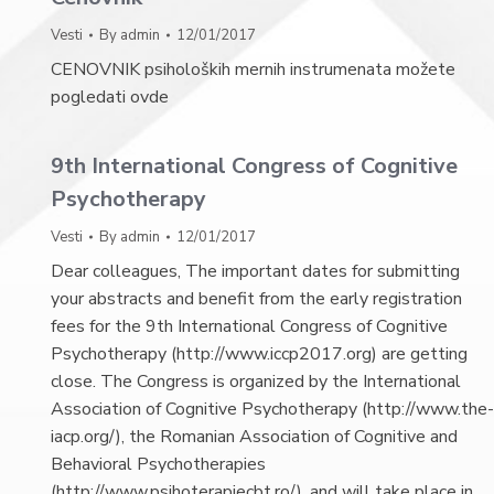
Vesti
By
admin
12/01/2017
CENOVNIK psiholoških mernih instrumenata možete
pogledati ovde
9th International Congress of Cognitive
Psychotherapy
Vesti
By
admin
12/01/2017
Dear colleagues, The important dates for submitting
your abstracts and benefit from the early registration
fees for the 9th International Congress of Cognitive
Psychotherapy (http://www.iccp2017.org) are getting
close. The Congress is organized by the International
Association of Cognitive Psychotherapy (http://www.the-
iacp.org/), the Romanian Association of Cognitive and
Behavioral Psychotherapies
(http://www.psihoterapiecbt.ro/), and will take place in