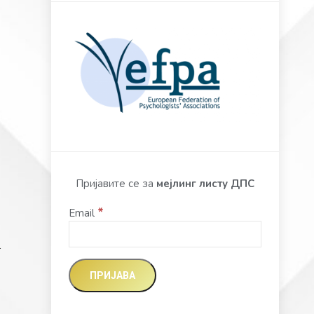
Пријавите се за
мејлинг листу ДПС
*
Email
…