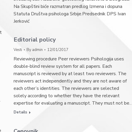
Na Skupštini biće razmatran predlog Izmena i dopuna
Statuta Društva psihologa Srbije.Predsednik DPS Ivan
Jerković
t
Editorial policy
Vesti
By
admin
12/01/2017
Reviewing procedure Peer reviewers Psihologija uses
double-blind review system for all papers. Each
manuscript is reviewed by at least two reviewers. The
reviewers act independently and they are not aware of
each other’s identities. The reviewers are selected
solely according to whether they have the relevant
-
expertise for evaluating a manuscript. They must not be
Details
e
Cenovnik