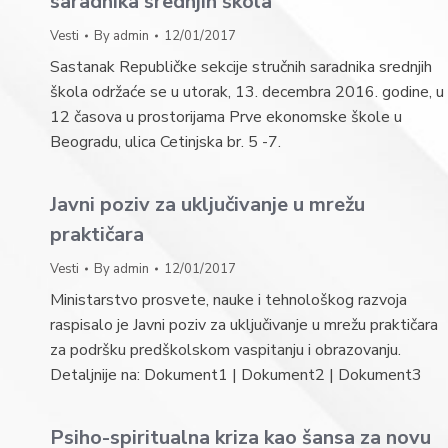
saradnika srednjih škola
Vesti
By
admin
12/01/2017
Sastanak Republičke sekcije stručnih saradnika srednjih
škola održaće se u utorak, 13. decembra 2016. godine, u
12 časova u prostorijama Prve ekonomske škole u
Beogradu, ulica Cetinjska br. 5 -7.
Javni poziv za uključivanje u mrežu
praktičara
Vesti
By
admin
12/01/2017
Ministarstvo prosvete, nauke i tehnološkog razvoja
raspisalo je Javni poziv za uključivanje u mrežu praktičara
za podršku predškolskom vaspitanju i obrazovanju.
Detaljnije na: Dokument1 | Dokument2 | Dokument3
Psiho-spiritualna kriza kao šansa za novu