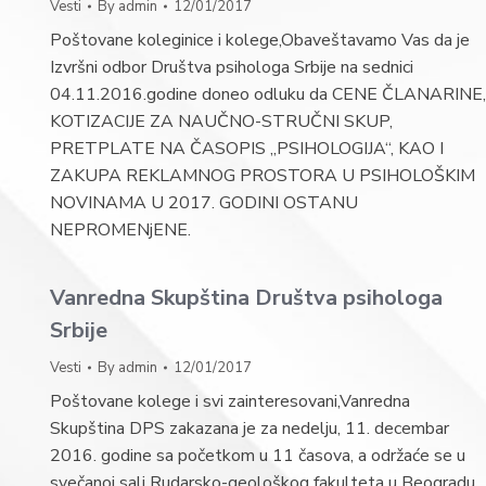
Vesti
By
admin
12/01/2017
Poštovane koleginice i kolege,Obaveštavamo Vas da je
Izvršni odbor Društva psihologa Srbije na sednici
04.11.2016.godine doneo odluku da CENE ČLANARINE,
KOTIZACIJE ZA NAUČNO-STRUČNI SKUP,
PRETPLATE NA ČASOPIS „PSIHOLOGIJA“, KAO I
ZAKUPA REKLAMNOG PROSTORA U PSIHOLOŠKIM
NOVINAMA U 2017. GODINI OSTANU
NEPROMENjENE.
Vanredna Skupština Društva psihologa
Srbije
Vesti
By
admin
12/01/2017
Poštovane kolege i svi zainteresovani,Vanredna
Skupština DPS zakazana je za nedelju, 11. decembar
2016. godine sa početkom u 11 časova, a održaće se u
svečanoj sali Rudarsko-geološkog fakulteta u Beogradu.