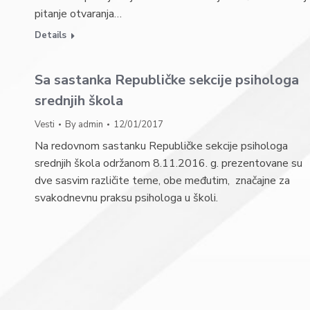
pitanje otvaranja…
Details
Sa sastanka Republičke sekcije psihologa
srednjih škola
Vesti
By
admin
12/01/2017
Na redovnom sastanku Republičke sekcije psihologa
srednjih škola održanom 8.11.2016. g. prezentovane su
dve sasvim različite teme, obe međutim, značajne za
svakodnevnu praksu psihologa u školi.