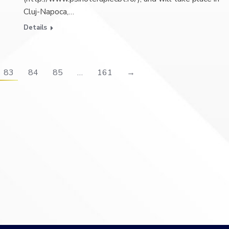
Cluj-Napoca,…
Details
83
84
85
…
161
→