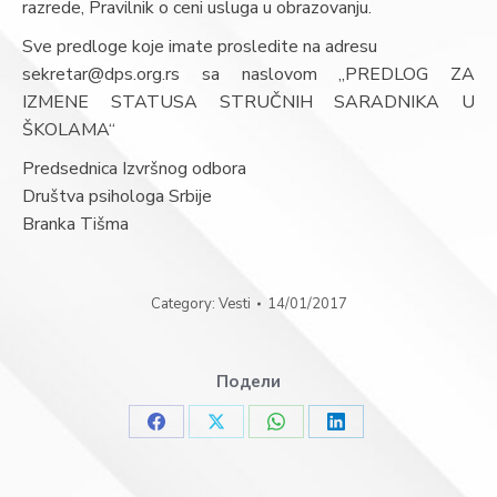
razrede, Pravilnik o ceni usluga u obrazovanju.
Sve predloge koje imate prosledite na adresu
sekretar@dps.org.rs sa naslovom „PREDLOG ZA
IZMENE STATUSA STRUČNIH SARADNIKA U
ŠKOLAMA“
Predsednica Izvršnog odbora
Društva psihologa Srbije
Branka Tišma
Category:
Vesti
14/01/2017
Подели
Share
Share
Share
Share
on
on
on
on