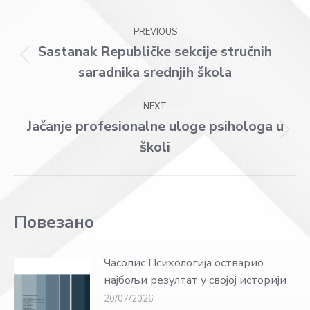
Facebook
X
WhatsApp
LinkedIn
Post
PREVIOUS
navigation
Sastanak Republičke sekcije stručnih
Previous
saradnika srednjih škola
post:
NEXT
Jačanje profesionalne uloge psihologa u
Next
školi
post:
Повезано
Часопис Психологија остварио
најбољи резултат у својој историји
20/07/2026