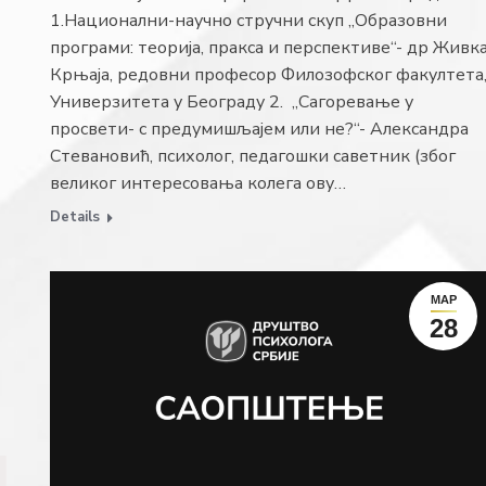
1.Национални-научно стручни скуп „Образовни
програми: теорија, пракса и перспективе“- др Живк
Крњаја, редовни професор Филозофског факултета
Универзитета у Београду 2. „Сагоревање у
просвети- с предумишљајем или не?“- Александра
Стевановић, психолог, педагошки саветник (због
великог интересовања колега ову…
Details
МАР
28