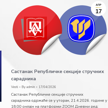
АПР
17
Састанак Републичке секције стручних
сарадника
Vesti
By
admin
17/04/2026
Састанак Републичке секције стручних
сарадника одржаће се у уторак, 21.4.2026. године у
18:00 онлајн на платформи ZOOM Дневни ред: