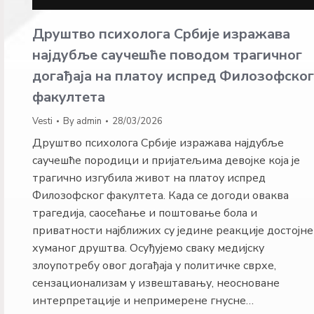
Друштво психолога Србије изражава
најдубље саучешће поводом трагичног
догађаја на платоу испред Филозофског
факултета
Vesti
By
admin
28/03/2026
Друштво психолога Србије изражава најдубље
саучешће породици и пријатељима девојке која је
трагично изгубила живот на платоу испред
Филозофског факултета. Када се догоди оваква
трагедија, саосећање и поштовање бола и
приватности најближих су једине реакције достојне
хуманог друштва. Осуђујемо сваку медијску
злоупотребу овог догађаја у политичке сврхе,
сензационализам у извештавању, неосноване
интерпретације и непримерене гнусне…