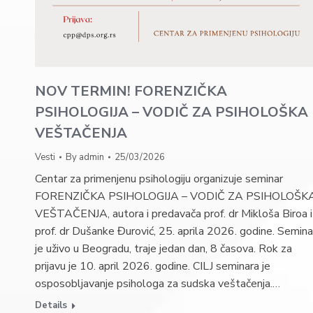
NOV TERMIN! FORENZIČKA
PSIHOLOGIJA – VODIČ ZA PSIHOLOŠKA
VEŠTAČENJA
Vesti
By
admin
25/03/2026
Centar za primenjenu psihologiju organizuje seminar
FORENZIČKA PSIHOLOGIJA – VODIČ ZA PSIHOLOŠK
VEŠTAČENJA, autora i predavača prof. dr Mikloša Biroa i
prof. dr Dušanke Đurović, 25. aprila 2026. godine. Semina
je uživo u Beogradu, traje jedan dan, 8 časova. Rok za
prijavu je 10. april 2026. godine. CILJ seminara je
osposobljavanje psihologa za sudska veštačenja.…
Details