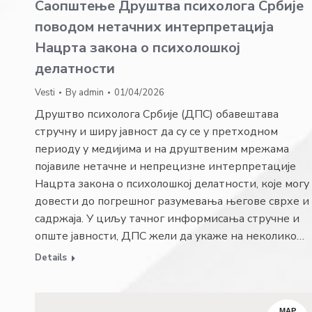
Саопштење Друштва психолога Србије
поводом нетачних интерпретација
Нацрта закона о психолошкој
делатности
Vesti
By
admin
01/04/2026
Друштво психолога Србије (ДПС) обавештава
стручну и ширу јавност да су се у претходном
периоду у медијима и на друштвеним мрежама
појавиле нетачне и непрецизне интерпретације
Нацрта закона о психолошкој делатности, које могу
довести до погрешног разумевања његове сврхе и
садржаја. У циљу тачног информисања стручне и
опште јавности, ДПС жели да укаже на неколико…
Details
МАР