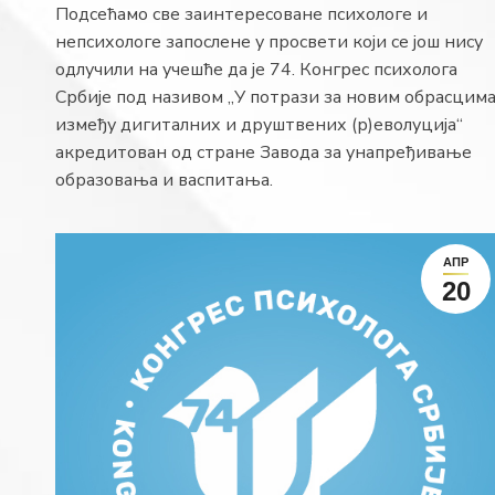
Подсећамо све заинтересоване психологе и
непсихологе запослене у просвети који се још нису
одлучили на учешће да је 74. Конгрес психолога
Србије под називом „У потрази за новим обрасцима
између дигиталних и друштвених (р)еволуција“
акредитован од стране Завода за унапређивање
образовања и васпитања.
АПР
20