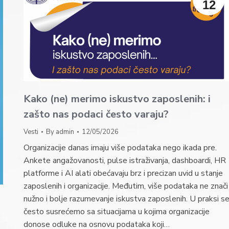
12
Kako (ne) merimo iskustvo zaposlenih: i
zašto nas podaci često varaju?
Vesti
By
admin
12/05/2026
Organizacije danas imaju više podataka nego ikada pre.
Ankete angažovanosti, pulse istraživanja, dashboardi, HR
platforme i AI alati obećavaju brz i precizan uvid u stanje
zaposlenih i organizacije. Međutim, više podataka ne znači
nužno i bolje razumevanje iskustva zaposlenih. U praksi s
često susrećemo sa situacijama u kojima organizacije
donose odluke na osnovu podataka koji…