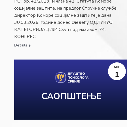
РС“, бр. 42/2013) и члана 42. Статута Коморе
социјалне заштите, на предлог Стручне службе
директор Коморе социјалне заштите је дана
30.03.2026. године донео следећу ОДЛУКУО
КАТЕГОРИЗАЦИЈИ Скуп под називом„74.
КОНГРЕС…
Details
АПР
1