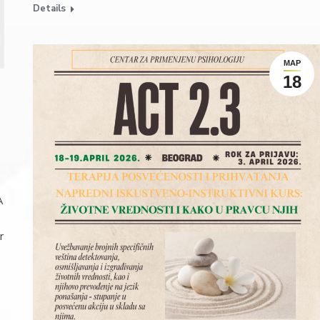
Details
МАР
18
A
r