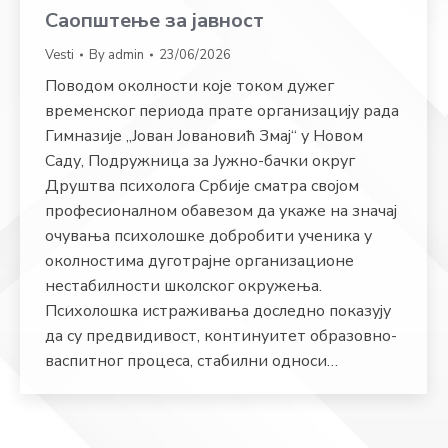
Саопштење за јавност
Vesti
By
admin
23/06/2026
Поводом околности које током дужег
временског периода прате организацију рада
Гимназије „Јован Јовановић Змај“ у Новом
Саду, Подружница за Јужно-бачки округ
Друштва психолога Србије сматра својом
професионалном обавезом да укаже на значај
очувања психолошке добробити ученика у
околностима дуготрајне организационе
нестабилности школског окружења.
Психолошка истраживања доследно показују
да су предвидивост, континуитет образовно-
васпитног процеса, стабилни односи…