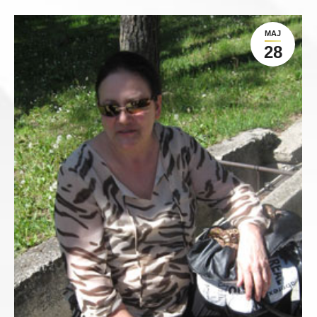
МАЈ
28