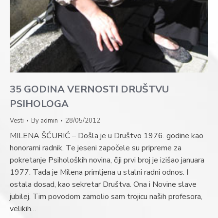
35 GODINA VERNOSTI DRUŠTVU
PSIHOLOGA
Vesti
By
admin
28/05/2012
MILENA ŠĆURIĆ – Došla je u Društvo 1976. godine kao
honorarni radnik. Te jeseni započele su pripreme za
pokretanje Psiholoških novina, čiji prvi broj je izišao januara
1977. Tada je Milena primljena u stalni radni odnos. I
ostala dosad, kao sekretar Društva. Ona i Novine slave
jubilej. Tim povodom zamolio sam trojicu naših profesora,
velikih…