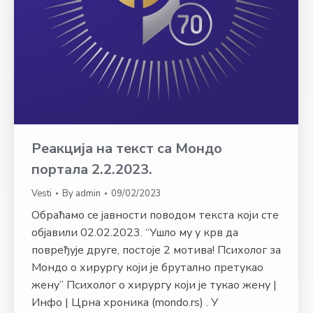
Реакција на текст са Мондо
портала 2.2.2023.
Vesti
By
admin
09/02/2023
Обраћамо се јавности поводом текста који сте
објавили 02.02.2023. “Ушло му у крв да
повређује друге, постоје 2 мотива! Психолог за
Мондо о хирургу који је брутално претукао
жену” Психолог о хирургу који је тукао жену |
Инфо | Црна хроника (mondo.rs) . У