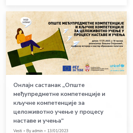
Онлајн састанак „Опште
међупредметне компетенције и
кључне компетенције за
целоживотно учење у процесу
наставе и учења“
Vesti
By
admin
13/01/2023