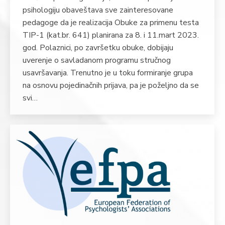
psihologiju obaveštava sve zainteresovane
pedagoge da je realizacija Obuke za primenu testa
TIP-1 (kat.br. 641) planirana za 8. i 11.mart 2023.
god. Polaznici, po završetku obuke, dobijaju
uverenje o savladanom programu stručnog
usavršavanja. Trenutno je u toku formiranje grupa
na osnovu pojedinačnih prijava, pa je poželjno da se
svi…