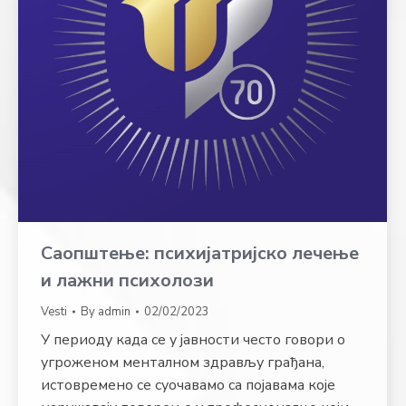
Саопштење: психијатријско лечење
и лажни психолози
Vesti
By
admin
02/02/2023
У периоду када се у јавности често говори о
угроженом менталном здрављу грађана,
истовремено се суочавамо са појавама које