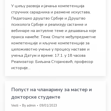
У циљу развоја и јачања компетенција
стручних сарадника и размене искустава,
Педагошко друштво Србије и Друштво
психолога Србије и реализују састанке и
вебинаре на актуелне теме и дешавања које
пракса намеће: Тема: Опште међупредметне
компетенције и кључне компетенције за
целоживотно учење у процесу наставе и
учења Датум и време: 17.1. у 18 часова
Реализатор: Биљана Стојановић, професор
историје…
Попуст на чланарину за мастер и
докторске студенте
Vesti
By
admin
09/01/2023