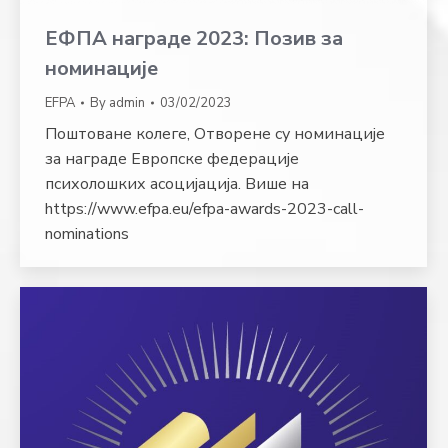
ЕФПА награде 2023: Позив за
номинације
EFPA
By
admin
03/02/2023
Поштоване колеге, Отворене су номинације
за награде Европске федерације
психолошких асоцијација. Више на
https://www.efpa.eu/efpa-awards-2023-call-
nominations