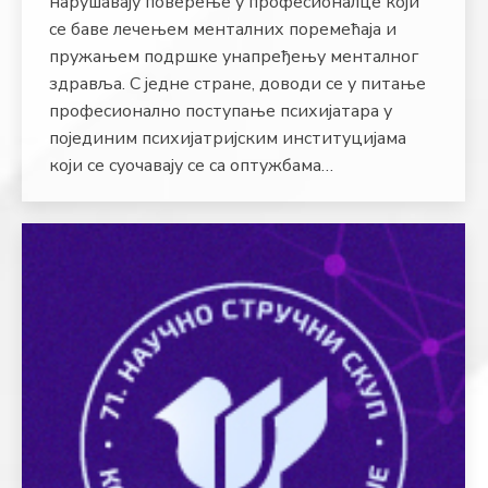
нарушавају поверење у професионалце који
се баве лечењем менталних поремећаја и
пружањем подршке унапређењу менталног
здравља. С једне стране, доводи се у питање
професионално поступање психијатара у
појединим психијатријским институцијама
који се суочавају се са оптужбама…