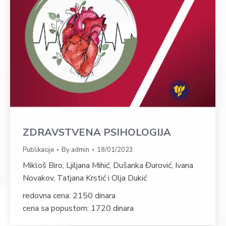
ZDRAVSTVENA PSIHOLOGIJA
Publikacije
By
admin
18/01/2023
Mikloš Biro, Ljiljana Mihić, Dušanka Đurović, Ivana
Novakov, Tatjana Krstić i Olja Dukić
redovna cena: 2150 dinara
cena sa popustom: 1720 dinara