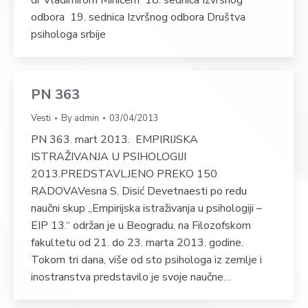
dr Vladimirom Mihićem 18. sednica Izvršnog
odbora 19. sednica Izvršnog odbora Društva
psihologa srbije
PN 363
Vesti
By
admin
03/04/2013
PN 363. mart 2013. EMPIRIJSKA
ISTRAŽIVANJA U PSIHOLOGIJI
2013.PREDSTAVLJENO PREKO 150
RADOVAVesna S. Disić Devetnaesti po redu
naučni skup „Empirijska istraživanja u psihologiji –
EIP 13.“ održan je u Beogradu, na Filozofskom
fakultetu od 21. do 23. marta 2013. godine.
Tokom tri dana, više od sto psihologa iz zemlje i
inostranstva predstavilo je svoje naučne…