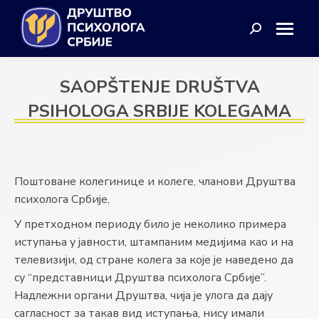
Search:
SAOPŠTENJE DRUŠTVA
PSIHOLOGA SRBIJE KOLEGAMA
Поштоване колегинице и колеге, чланови Друштва
психолога Србије,
У претходном периоду било је неколико примера
иступања у јавности, штампаним медијима као и на
телевизији, од стране колега за које је наведено да
су “представници Друштва психолога Србије”.
Надлежни органи Друштва, чија је улога да дају
сагласност за такав вид иступања, нису имали