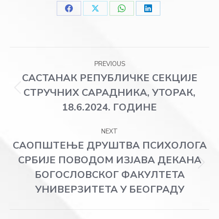
Share
Share
Share
Share
on
on
on
on
Facebook
X
WhatsApp
LinkedIn
Post
PREVIOUS
navigation
САСТАНАК РЕПУБЛИЧКЕ СЕКЦИЈЕ
СТРУЧНИХ САРАДНИКА, УТОРАК,
Previous
post:
18.6.2024. ГОДИНЕ
NEXT
САОПШТЕЊЕ ДРУШТВА ПСИХОЛОГА
СРБИЈЕ ПОВОДОМ ИЗЈАВА ДЕКАНА
Next
БОГОСЛОВСКОГ ФАКУЛТЕТА
post:
УНИВЕРЗИТЕТА У БЕОГРАДУ