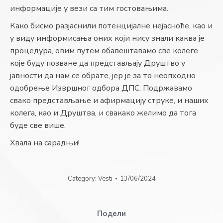
информације у вези са тим гостовањима.
Како бисмо разјаснили потенцијалне нејасноће, као и
у виду информисања оних који нису знали каква је
процедура, овим путем обавештавамо све колеге
које буду позване да представљају Друштво у
јавности да нам се обрате, јер је за то неопходно
одобрење Извршног одбора ДПС. Подржавамо
свако представљање и афирмацију струке, и наших
колега, као и Друштва, и свакако желимо да тога
буде све више.
Хвала на сарадњи!
Category:
Vesti
13/06/2024
Подели