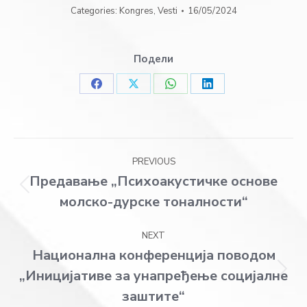
Categories:
Kongres
,
Vesti
16/05/2024
Подели
Share
Share
Share
Share
on
on
on
on
Facebook
X
WhatsApp
LinkedIn
Post
PREVIOUS
navigation
Предавање „Психоакустичке основе
Previous
молско-дурске тоналности“
post:
NEXT
Национална конференција поводом
„Иницијативе за унапређење социјалне
Next
post:
заштите“