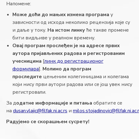
Напомене:
Може доћи до мањих измена програма
у
зависности од исхода неколико рецензија које су
и даље у току.
На истом линку
ће такве промене
бити видљиве у реалном времену.
Овај програм прослеђен је на адресе првих
аутора пријављених радова и регистрованим
учесницима
[
линк до регистрационог
формулара
].
Молимо да програм
проследите
цењеним колегиницама и колегама
који нису први аутори радова или се још увек нису
регистровали.
За д
одатне информације и питања
обратите се
на
dusan.vlajic@filfak.ni.ac.rs
и
milos.stojadinovic@filfak.ni.ac.
Радујемо се скорашњем сусрету!