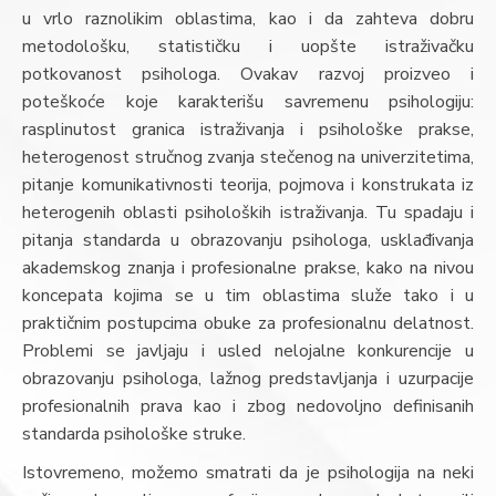
u vrlo raznolikim oblastima, kao i da zahteva dobru
metodološku, statističku i uopšte istraživačku
potkovanost psihologa. Ovakav razvoj proizveo i
poteškoće koje karakterišu savremenu psihologiju:
rasplinutost granica istraživanja i psihološke prakse,
heterogenost stručnog zvanja stečenog na univerzitetima,
pitanje komunikativnosti teorija, pojmova i konstrukata iz
heterogenih oblasti psiholoških istraživanja. Tu spadaju i
pitanja standarda u obrazovanju psihologa, usklađivanja
akademskog znanja i profesionalne prakse, kako na nivou
koncepata kojima se u tim oblastima služe tako i u
praktičnim postupcima obuke za profesionalnu delatnost.
Problemi se javljaju i usled nelojalne konkurencije u
obrazovanju psihologa, lažnog predstavljanja i uzurpacije
profesionalnih prava kao i zbog nedovoljno definisanih
standarda psihološke struke.
Istovremeno, možemo smatrati da je psihologija na neki