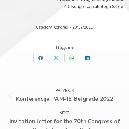
70. Kongresa psihologa Srbije
Category:
Kongres
20/12/2021
Подели
Share
Share
Share
Share
on
on
on
on
Facebook
X
WhatsApp
LinkedIn
Post
PREVIOUS
navigation
Konferencija PAM-IE Belgrade 2022
Previous
post:
NEXT
Invitation letter for the 70th Congress of
Next