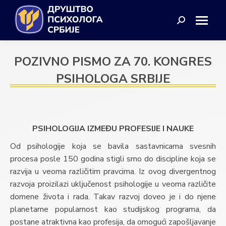
Search:
POZIVNO PISMO ZA 70. KONGRES
PSIHOLOGA SRBIJE
PSIHOLOGIJA IZMEĐU PROFESIJE I NAUKE
Od psihologije koja se bavila sastavnicama svesnih
procesa posle 150 godina stigli smo do discipline koja se
razvija u veoma različitim pravcima. Iz ovog divergentnog
razvoja proizilazi uključenost psihologije u veoma različite
domene života i rada. Takav razvoj doveo je i do njene
planetarne popularnost kao studijskog programa, da
postane atraktivna kao profesija, da omogući zapošljavanje