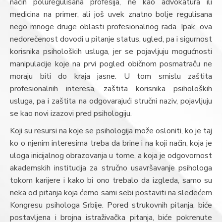
način poluregulisana profesija, ne kao advokatura ili
medicina na primer, ali još uvek znatno bolje regulisana
nego mnoge druge oblasti profesionalnog rada. Ipak, ova
nedorečenost dovodi u pitanje status, ugled, pa i sigurnost
korisnika psiholoških usluga, jer se pojavljuju mogućnosti
manipulacije koje na prvi pogled običnom posmatraču ne
moraju biti do kraja jasne. U tom smislu zaštita
profesionalnih interesa, zaštita korisnika psiholoških
usluga, pa i zaštita na odgovarajući stručni naziv, pojavljuju
se kao novi izazovi pred psihologiju.
Koji su resursi na koje se psihologija može osloniti, ko je taj
ko o njenim interesima treba da brine i na koji način, koja je
uloga inicijalnog obrazovanja u tome, a koja je odgovornost
akademskih institucija za stručno usavršavanje psihologa
tokom karijere i kako bi ono trebalo da izgleda, samo su
neka od pitanja koja ćemo sami sebi postaviti na sledećem
Kongresu psihologa Srbije. Pored strukovnih pitanja, biće
postavljena i brojna istraživačka pitanja, biće pokrenute