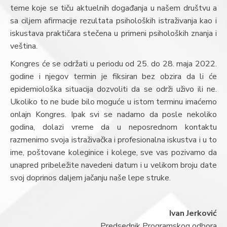
teme koje se tiču aktuelnih događanja u našem društvu a
sa ciljem afirmacije rezultata psiholoških istraživanja kao i
iskustava praktičara stečena u primeni psiholoških znanja i
veština.
Kongres će se održati u periodu od 25. do 28. maja 2022.
godine i njegov termin je fiksiran bez obzira da li će
epidemiološka situacija dozvoliti da se održi uživo ili ne.
Ukoliko to ne bude bilo moguće u istom terminu imaćemo
onlajn Kongres. Ipak svi se nadamo da posle nekoliko
godina, dolazi vreme da u neposrednom kontaktu
razmenimo svoja istraživačka i profesionalna iskustva i u to
ime, poštovane koleginice i kolege, sve vas pozivamo da
unapred pribeležite navedeni datum i u velikom broju date
svoj doprinos daljem jačanju naše lepe struke.
Ivan Jerković
Predsednik Programskog odbora