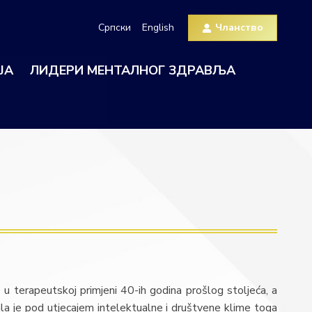
Српски
English
Чланство
ЈА
ЛИДЕРИ МЕНТАЛНОГ ЗДРАВЉА
E
u terapeutskoj primjeni 40-ih godina prošlog stoljeća, a
la je pod utjecajem intelektualne i društvene klime toga