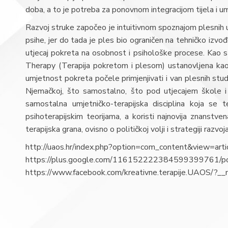
doba, a to je potreba za ponovnom integracijom tijela i u
Razvoj struke započeo je intuitivnom spoznajom plesnih umje
psihe, jer do tada je ples bio ograničen na tehničko izvođ
utjecaj pokreta na osobnost i psihološke procese. Kao s
Therapy (Terapija pokretom i plesom) ustanovljena kao 
umjetnost pokreta počele primjenjivati i van plesnih studi
Njemačkoj, što samostalno, što pod utjecajem škole i
samostalna umjetničko-terapijska disciplina koja se t
psihoterapijskim teorijama, a koristi najnovija znanstv
terapijska grana, ovisno o političkoj volji i strategiji razvo
http://uaos.hr/index.php?option=com_content&view=art
https://plus.google.com/116152222384599399761/
https://www.facebook.com/kreativne.terapije.UAOS/?