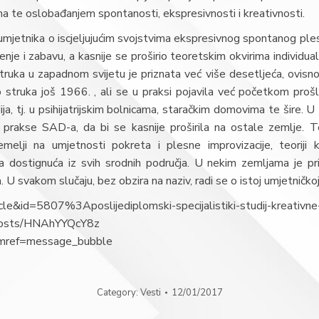
ma te oslobađanjem spontanosti, ekspresivnosti i kreativnosti.
tnika o iscjeljujućim svojstvima ekspresivnog spontanog plesa i pok
enje i zabavu, a kasnije se proširio teoretskim okvirima individual
truka u zapadnom svijetu je priznata već više desetljeća, ovisno
struka još 1966. , ali se u praksi pojavila već početkom prošl
ja, tj. u psihijatrijskim bolnicama, staračkim domovima te šire. 
 prakse SAD-a, da bi se kasnije proširila na ostale zemlje. 
emelji na umjetnosti pokreta i plesne improvizacije, teoriji 
ena dostignuća iz svih srodnih područja. U nekim zemljama je p
ja. U svakom slučaju, bez obzira na naziv, radi se o istoj umjetničkoj
icle&id=5807%3Aposlijediplomski-specijalistiki-studij-kreati
posts/HNAhYYQcY8z
__mref=message_bubble
Category:
Vesti
12/01/2017