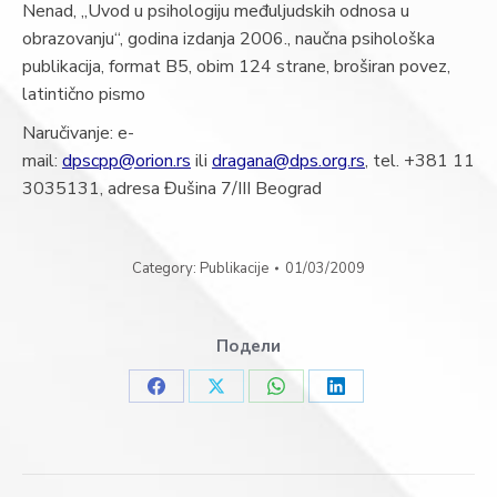
Nenad, „Uvod u psihologiju međuljudskih odnosa u
obrazovanju“, godina izdanja 2006., naučna psihološka
publikacija, format B5, obim 124 strane, broširan povez,
latintično pismo
Naručivanje: e-
mail:
dpscpp@orion.rs
ili
dragana@dps.org.rs
, tel. +381 11
3035131, adresa Đušina 7/III Beograd
Category:
Publikacije
01/03/2009
Подели
Share
Share
Share
Share
on
on
on
on
Facebook
X
WhatsApp
LinkedIn