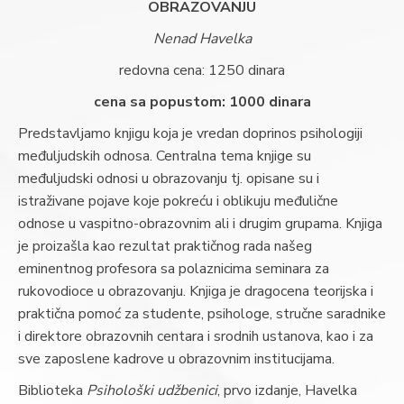
OBRAZOVANJU
Nenad Havelka
redovna cena: 1250 dinara
cena sa popustom: 1000 dinara
Predstavljamo knjigu koja je vredan doprinos psihologiji
međuljudskih odnosa. Centralna tema knjige su
međuljudski odnosi u obrazovanju tj. opisane su i
istraživane pojave koje pokreću i oblikuju međulične
odnose u vaspitno-obrazovnim ali i drugim grupama. Knjiga
je proizašla kao rezultat praktičnog rada našeg
eminentnog profesora sa polaznicima seminara za
rukovodioce u obrazovanju. Knjiga je dragocena teorijska i
praktična pomoć za studente, psihologe, stručne saradnike
i direktore obrazovnih centara i srodnih ustanova, kao i za
sve zaposlene kadrove u obrazovnim institucijama.
Biblioteka
Psihološki udžbenici
, prvo izdanje, Havelka