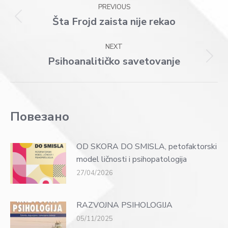
Post
PREVIOUS
navigation
Šta Frojd zaista nije rekao
Previous
post:
NEXT
Psihoanalitičko savetovanje
Next
post:
Повезано
OD SKORA DO SMISLA, petofaktorski
model ličnosti i psihopatologija
27/04/2026
RAZVOJNA PSIHOLOGIJA
05/11/2025