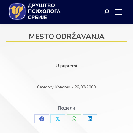
Search:
MESTO ODRŽAVANJA
U pripremi.
Category:
Kongres
26/02/2009
Подели
Share
Share
Share
Share
on
on
on
on