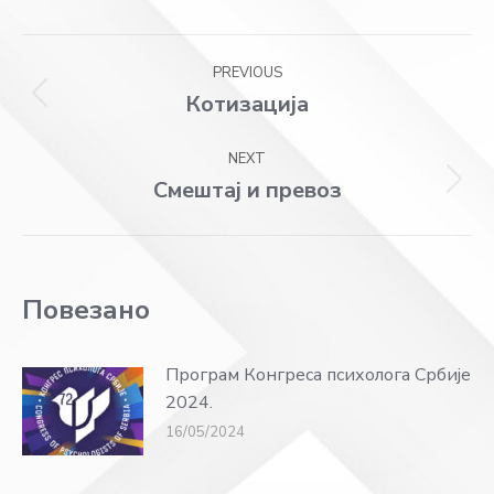
Facebook
X
WhatsApp
LinkedIn
Post
PREVIOUS
navigation
Котизација
Previous
post:
NEXT
Смештај и превоз
Next
post:
Повезано
Програм Конгреса психолога Србије
2024.
16/05/2024