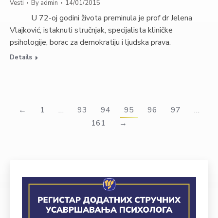
Vesti
By
admin
14/01/2015
U 72-oj godini života pre­minula je prof dr Jelena
Vlajko­vić, istaknuti stručnjak, specijalista kliničke
psihologije, borac za demokratiju i ljudska prava.
Details
←
1
…
93
94
95
96
97
…
161
→