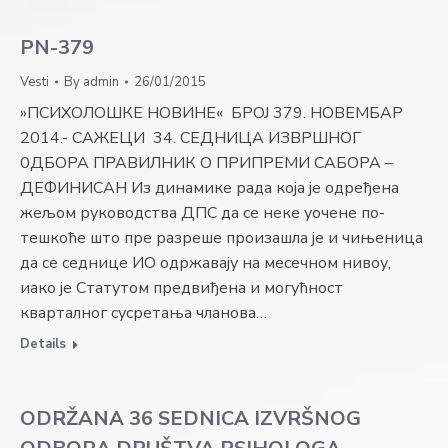
PN-379
Vesti
By
admin
26/01/2015
»ПСИХОЛОШКЕ НОВИНЕ« БРОЈ 379. НОВЕМБАР
2014.- САЖЕЦИ 34. СЕДНИЦА ИЗВРШНОГ
0ДБОРА ПРАВИЛНИК О ПРИПРЕМИ САБОРА –
ДЕФИНИСАН Из динамике рада која је одређена
жељом руководства ДПС да се неке уочене по­
тешкоће што пре разреше произашла је и чињеница
да се седнице ИО одржавају на ме­сечном нивоу,
иако је Статутом предвиђена и мо­гућност
кварталног сусретања чланова…
Details
ODRŽANA 36 SEDNICA IZVRŠNOG