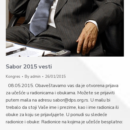
Sabor 2015 vesti
Kongres
By
admin
26/01/2015
08.05.2015. Obaveštavamo vas da je otvorena prijava
za učešće u radionicama i obukama. Možete se prijaviti
putem maila na adresu sabor@dps.org.rs. U mailu bi
trebalo da stoji Vaše ime i prezime, kao i ime radionica ili
obuke za koju se prijavljujete. U ponudi su sledeće
radionice i obuke: Radionice na kojima je učešće besplatno:
…