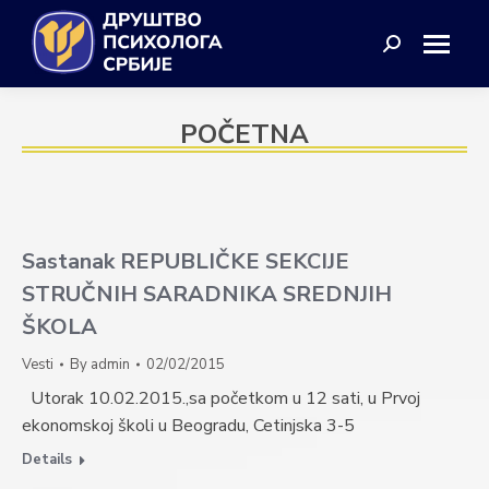
Search:
POČETNA
Sastanak REPUBLIČKE SEKCIJE
STRUČNIH SARADNIKA SREDNJIH
ŠKOLA
Vesti
By
admin
02/02/2015
Utorak 10.02.2015.,sa početkom u 12 sati, u Prvoj
ekonomskoj školi u Beogradu, Cetinjska 3-5
Details