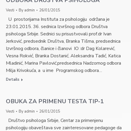
ODBORA DRUŠTVA PSIHOLOGA
Vesti
By
admin
26/01/2015
U prostorijama Instituta za psihologiju održana je
23.01.2015. 36. sednica Izvršnog odbora Društva
psihologa Srbije. Sednici su prisustvovali prof.dr Ivan
Jerković, predsednik Društva, Branka Tišma, predsednica
Izvršnog odbora, članice i članovi IO :dr Dag Kolarević,
Vesna Rokvić, Branka Dostanić, Aleksandra Tadić, Katica
Mladinić, Marina Pavlović,predsednica Nadzornog odbora
Milja Krivokuća, a u ime Programskog odbora…
Details
OBUKA ZA PRIMENU TESTA TIP-1
Vesti
By
admin
26/01/2015
Društvo psihologa Srbije, Centar za primenjenu
psihologiju obaveštava sve zainteresovane pedagoge da