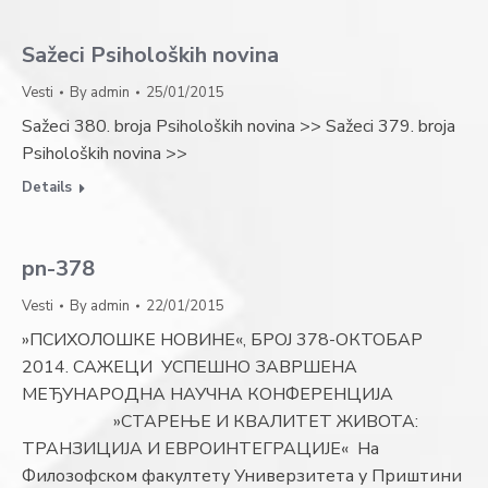
Sažeci Psiholoških novina
Vesti
By
admin
25/01/2015
Sažeci 380. broja Psiholoških novina >> Sažeci 379. broja
Psiholoških novina >>
Details
pn-378
Vesti
By
admin
22/01/2015
»ПСИХОЛОШКЕ НОВИНЕ«, БРОЈ 378-ОКТОБАР
2014. САЖЕЦИ УСПЕШНО ЗАВРШЕНА
МЕЂУНАРОДНА НАУЧНА КОНФЕРЕНЦИЈА
»СТАРЕЊЕ И КВАЛИТЕТ ЖИВОТА:
ТРАНЗИЦИЈА И ЕВРОИНТЕГРАЦИЈЕ« На
Филозофском факултету Универзитета у Приштини