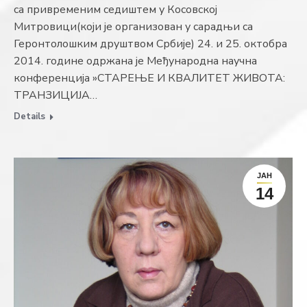
са привременим седиштем у Ко­совској
Митровици(који је организован у са­радњи са
Геронтолошким друштвом Србије) 24. и 25. октобра
2014. године одржана је Међународна науч­на
конференција »СТАРЕЊЕ И КВАЛИТЕТ ЖИВО­ТА:
ТРАНЗИЦИЈА…
Details
ЈАН
14