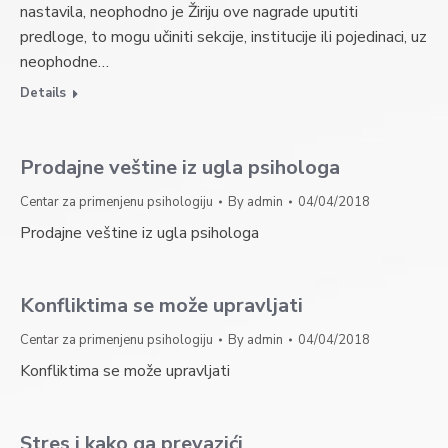
nastavila, neophodno je Žiriju ove nagrade uputiti
predloge, to mogu učiniti sekcije, institucije ili pojedinaci, uz
neophodne…
Details
Prodajne veštine iz ugla psihologa
Centar za primenjenu psihologiju
By
admin
04/04/2018
Prodajne veštine iz ugla psihologa
Konfliktima se može upravljati
Centar za primenjenu psihologiju
By
admin
04/04/2018
Konfliktima se može upravljati
Stres i kako ga prevazići