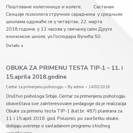
Поштоване колегинице и колеге, Састанак
Секције психолога стручних сарадника у средњим
школама одржаће се у четвртак, 22. марта
2018.године, у 12 часова у свечаној сали Друге
економске школе, ул.Господара Вучића 50.
Details
OBUKA ZA PRIMENU TESTA TIP-1 – 11. i
15.aprila 2018.godine
Centar za primenjenu psihologiju
By
admin
14/03/2018
Društvo psihologa Srbije, Centar za primenjenu psihologiju
obaveštava sve zainteresovane pedagoge da je realizacija
Obuke za primenu testa TIP-1 (kat.br. 487) planirana za
11. i 15.april 2018. god. Polaznici, po završetku obuke,
dobijaju uverenje o savladanom programu stručnog