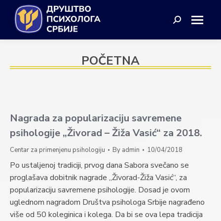
Search:
POČETNA
Nagrada za popularizaciju savremene
psihologije „Živorad – Žiža Vasić“ za 2018.
Centar za primenjenu psihologiju
By
admin
10/04/2018
Po ustaljenoj tradiciji, prvog dana Sabora svečano se
proglašava dobitnik nagrade „Živorad-Žiža Vasić“, za
popularizaciju savremene psihologije. Dosad je ovom
uglednom nagradom Društva psihologa Srbije nagrađeno
više od 50 koleginica i kolega. Da bi se ova lepa tradicija