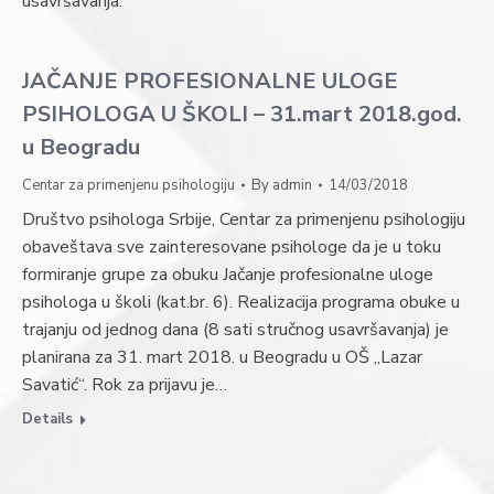
usavršavanja.
JAČANJE PROFESIONALNE ULOGE
PSIHOLOGA U ŠKOLI – 31.mart 2018.god.
u Beogradu
Centar za primenjenu psihologiju
By
admin
14/03/2018
Društvo psihologa Srbije, Centar za primenjenu psihologiju
obaveštava sve zainteresovane psihologe da je u toku
formiranje grupe za obuku Jačanje profesionalne uloge
psihologa u školi (kat.br. 6). Realizacija programa obuke u
trajanju od jednog dana (8 sati stručnog usavršavanja) je
planirana za 31. mart 2018. u Beogradu u OŠ „Lazar
Savatić“. Rok za prijavu je…
Details