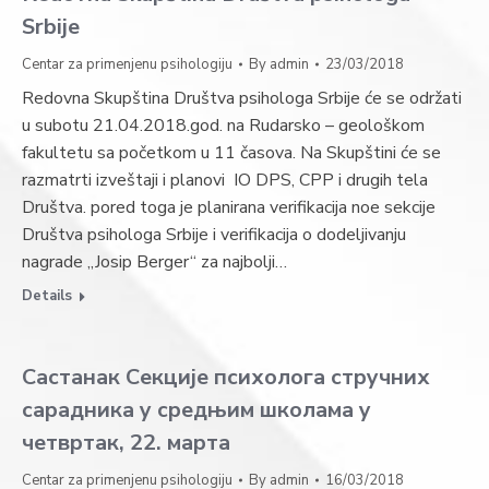
Srbije
Centar za primenjenu psihologiju
By
admin
23/03/2018
Redovna Skupština Društva psihologa Srbije će se održati
u subotu 21.04.2018.god. na Rudarsko – geološkom
fakultetu sa početkom u 11 časova. Na Skupštini će se
razmatrti izveštaji i planovi IO DPS, CPP i drugih tela
Društva. pored toga je planirana verifikacija noe sekcije
Društva psihologa Srbije i verifikacija o dodeljivanju
nagrade „Josip Berger“ za najbolji…
Details
Састанак Секције психолога стручних
сарадника у средњим школама у
четвртак, 22. марта
Centar za primenjenu psihologiju
By
admin
16/03/2018