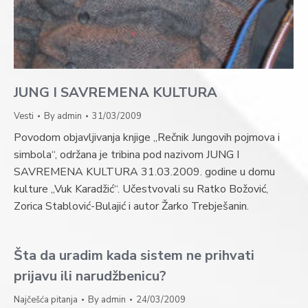
JUNG I SAVREMENA KULTURA
Vesti
By
admin
31/03/2009
Povodom objavljivanja knjige „Rečnik Jungovih pojmova i
simbola“, održana je tribina pod nazivom JUNG I
SAVREMENA KULTURA 31.03.2009. godine u domu
kulture „Vuk Karadžić“. Učestvovali su Ratko Božović,
Zorica Stablović-Bulajić i autor Žarko Trebješanin.
Šta da uradim kada sistem ne prihvati
prijavu ili narudžbenicu?
Najčešća pitanja
By
admin
24/03/2009