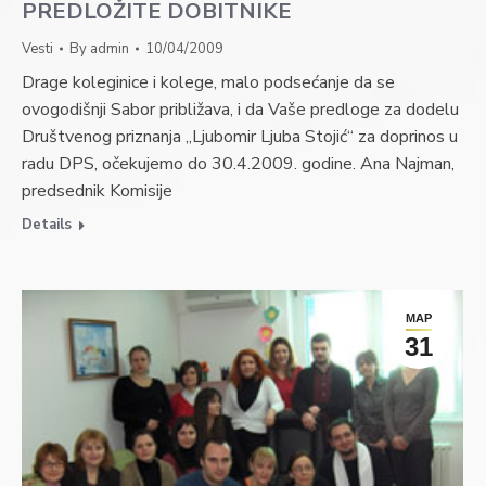
PREDLOŽITE DOBITNIKE
Vesti
By
admin
10/04/2009
Drage koleginice i kolege, malo podsećanje da se
ovogodišnji Sabor približava, i da Vaše predloge za dodelu
Društvenog priznanja „Ljubomir Ljuba Stojić“ za doprinos u
radu DPS, očekujemo do 30.4.2009. godine. Ana Najman,
predsednik Komisije
Details
МАР
31