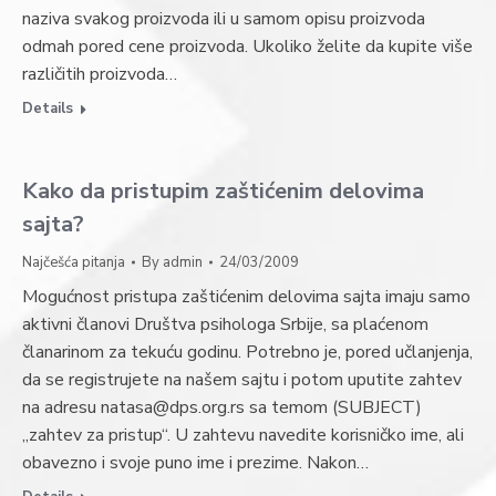
naziva svakog proizvoda ili u samom opisu proizvoda
odmah pored cene proizvoda. Ukoliko želite da kupite više
različitih proizvoda…
Details
Kako da pristupim zaštićenim delovima
sajta?
Najčešća pitanja
By
admin
24/03/2009
Mogućnost pristupa zaštićenim delovima sajta imaju samo
aktivni članovi Društva psihologa Srbije, sa plaćenom
članarinom za tekuću godinu. Potrebno je, pored učlanjenja,
da se registrujete na našem sajtu i potom uputite zahtev
na adresu natasa@dps.org.rs sa temom (SUBJECT)
„zahtev za pristup“. U zahtevu navedite korisničko ime, ali
obavezno i svoje puno ime i prezime. Nakon…