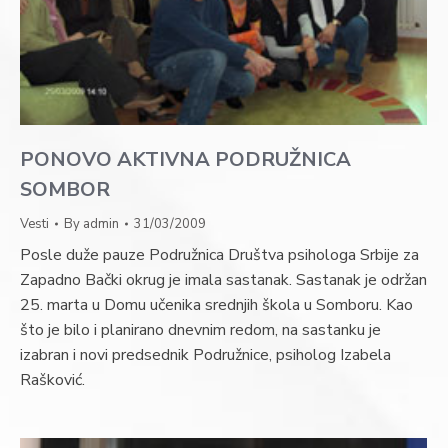
PONOVO AKTIVNA PODRUŽNICA
SOMBOR
Vesti
By
admin
31/03/2009
Posle duže pauze Podružnica Društva psihologa Srbije za
Zapadno Bački okrug je imala sastanak. Sastanak je održan
25. marta u Domu učenika srednjih škola u Somboru. Kao
što je bilo i planirano dnevnim redom, na sastanku je
izabran i novi predsednik Podružnice, psiholog Izabela
Rašković.