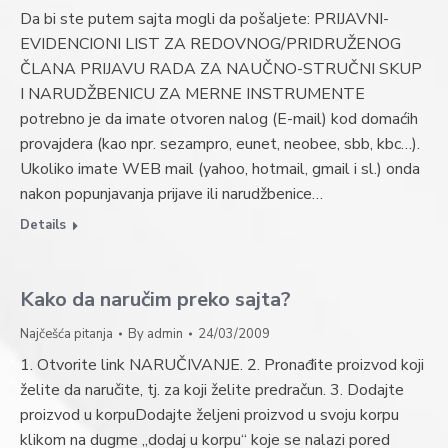
Da bi ste putem sajta mogli da pošaljete: PRIJAVNI-
EVIDENCIONI LIST ZA REDOVNOG/PRIDRUŽENOG
ČLANA PRIJAVU RADA ZA NAUČNO-STRUČNI SKUP
I NARUDŽBENICU ZA MERNE INSTRUMENTE
potrebno je da imate otvoren nalog (E-mail) kod domaćih
provajdera (kao npr. sezampro, eunet, neobee, sbb, kbc…).
Ukoliko imate WEB mail (yahoo, hotmail, gmail i sl.) onda
nakon popunjavanja prijave ili narudžbenice…
Details
Kako da naručim preko sajta?
Najčešća pitanja
By
admin
24/03/2009
1. Otvorite link NARUČIVANJE. 2. Pronađite proizvod koji
želite da naručite, tj. za koji želite predračun. 3. Dodajte
proizvod u korpuDodajte željeni proizvod u svoju korpu
klikom na dugme „dodaj u korpu“ koje se nalazi pored