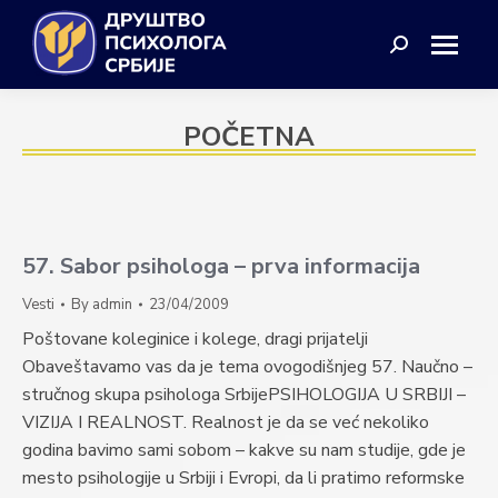
Search:
POČETNA
57. Sabor psihologa – prva informacija
Vesti
By
admin
23/04/2009
Poštovane koleginice i kolege, dragi prijatelji
Obaveštavamo vas da je tema ovogodišnjeg 57. Naučno –
stručnog skupa psihologa SrbijePSIHOLOGIJA U SRBIJI –
VIZIJA I REALNOST. Realnost je da se već nekoliko
godina bavimo sami sobom – kakve su nam studije, gde je
mesto psihologije u Srbiji i Evropi, da li pratimo reformske