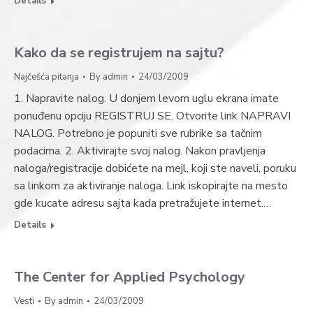
Details
Kako da se registrujem na sajtu?
Najčešća pitanja
By
admin
24/03/2009
1. Napravite nalog. U donjem levom uglu ekrana imate
ponuđenu opciju REGISTRUJ SE. Otvorite link NAPRAVI
NALOG. Potrebno je popuniti sve rubrike sa tačnim
podacima. 2. Aktivirajte svoj nalog. Nakon pravljenja
naloga/registracije dobićete na mejl, koji ste naveli, poruku
sa linkom za aktiviranje naloga. Link iskopirajte na mesto
gde kucate adresu sajta kada pretražujete internet.…
Details
The Center for Applied Psychology
Vesti
By
admin
24/03/2009