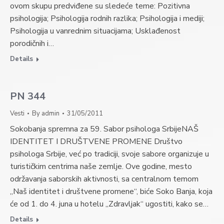
ovom skupu predviđene su sledeće teme: Pozitivna
psihologija; Psihologija rodnih razlika; Psihologija i mediji;
Psihologija u vanrednim situacijama; Usklađenost
porodičnih i…
Details
PN 344
Vesti
By
admin
31/05/2011
Sokobanja spremna za 59. Sabor psihologa SrbijeNAŠ
IDENTITET I DRUŠTVENE PROMENE Društvo
psihologa Srbije, već po tradiciji, svoje sabore organizuje u
turističkim centrima naše zemlje. Ove godine, mesto
održavanja saborskih aktivnosti, sa centralnom temom
„Naš identitet i društvene promene“, biće Soko Banja, koja
će od 1. do 4. juna u hotelu „Zdravljak“ ugostiti, kako se…
Details