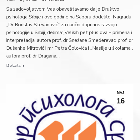
Sa zadovoljstvom Vas obaveštavamo da je Društvo
psihologa Srbije i ove godine na Saboru dodelilo: Nagradu
„Dr Borislav Stevanović“ za naučni doprinos razvoju
psihologije u Srbiji, delima:„Velikih pet plus dva – primena i
interpretacija, autora prof. dr Snežane Smederevac, prof. dr
Dušanke Mitrović i mr Petra Čolovića i „Nasilje u školama“,
autora prof. dr Dragana…
Details
МАЈ
16