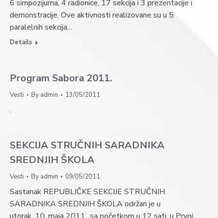
6 simpozijuma, 4 radionice, 17 sekcija i 3 prezentacije i
demonstracije. Ove aktivnosti realizovane su u 5
paralelnih sekcija…
Details
Program Sabora 2011.
Vesti
By
admin
13/05/2011
.
SEKCIJA STRUČNIH SARADNIKA
SREDNJIH ŠKOLA
Vesti
By
admin
09/05/2011
Sastanak REPUBLIČKE SEKCIJE STRUČNIH
SARADNIKA SREDNJIH ŠKOLA održan je u
utorak, 10. maja 2011., sa početkom u 12 sati, u Prvoj