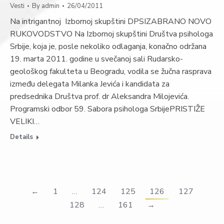
Vesti
By
admin
26/04/2011
Na intrigantnoj Izbornoj skupštini DPSIZABRANO NOVO
RUKOVODSTVO Na Izbornoj skupštini Društva psihologa
Srbije, koja je, posle nekoliko odlaganja, konačno održana
19. marta 2011. godine u svečanoj sali Rudarsko-
geološkog fakulteta u Beogradu, vodila se žučna rasprava
između delegata Milanka Jevića i kandidata za
predsednika Društva prof. dr Aleksandra Milojevića.
Programski odbor 59. Sabora psihologa SrbijePRISTIŽE
VELIKI…
Details
←
1
…
124
125
126
127
128
…
161
→