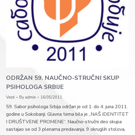
ODRŽAN 59. NAUČNO-STRUČNI SKUP
PSIHOLOGA SRBIJE
Vesti
By
admin
16/05/2011
59. Sabor psihologa Srbija održan je od 1. do 4. juna 2011.
godine u Sokobanji. Glavna tema bila je „NAŠ IDENTITET
I DRUŠTVENE PROMENE“. Naučno-stručni deo skupa
sastajao se od 3 plenarna predavanja, 9 okruglih stolova,