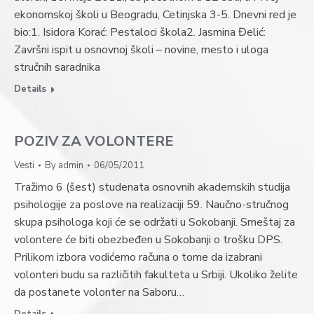
ekonomskoj školi u Beogradu, Cetinjska 3-5. Dnevni red je
bio:1. Isidora Korać: Pestaloci škola2. Jasmina Đelić:
Završni ispit u osnovnoj školi – novine, mesto i uloga
stručnih saradnika
Details
POZIV ZA VOLONTERE
Vesti
By
admin
06/05/2011
Tražimo 6 (šest) studenata osnovnih akademskih studija
psihologije za poslove na realizaciji 59. Naučno-stručnog
skupa psihologa koji će se održati u Sokobanji. Smeštaj za
volontere će biti obezbeđen u Sokobanji o trošku DPS.
Prilikom izbora vodićemo računa o tome da izabrani
volonteri budu sa različitih fakulteta u Srbiji. Ukoliko želite
da postanete volonter na Saboru…