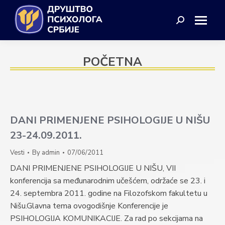
Search:
POČETNA
DANI PRIMENJENE PSIHOLOGIJE U NIŠU
23-24.09.2011.
Vesti
By
admin
07/06/2011
DANI PRIMENJENE PSIHOLOGIJE U NIŠU, VII
konferencija sa međunarodnim učešćem, održaće se 23. i
24. septembra 2011. godine na Filozofskom fakultetu u
Nišu.Glavna tema ovogodišnje Konferencije je
PSIHOLOGIJA KOMUNIKACIJE. Za rad po sekcijama na