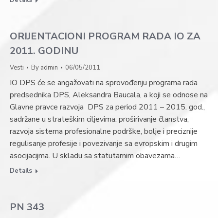
Details
ORIJENTACIONI PROGRAM RADA IO ZA
2011. GODINU
Vesti
By
admin
06/05/2011
IO DPS će se angažovati na sprovođenju programa rada
predsednika DPS, Aleksandra Baucala, a koji se odnose na
Glavne pravce razvoja DPS za period 2011 – 2015. god.,
sadržane u strateškim ciljevima: proširivanje članstva,
razvoja sistema profesionalne podrške, bolje i preciznije
regulisanje profesije i povezivanje sa evropskim i drugim
asocijacijma. U skladu sa statutarnim obavezama…
Details
PN 343