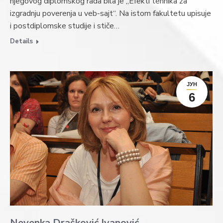
njegovog diplomskog rada bila je ,,Efekti tehnika za
izgradnju poverenja u veb-sajt“. Na istom fakultetu upisuje
i postdiplomske studije i stiče…
Details
ЈУН
6
Nevenka Drašković Ivanović