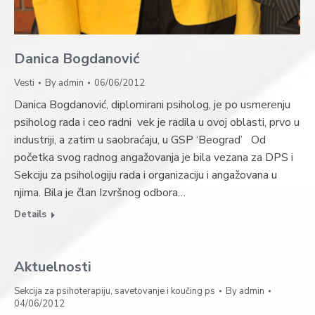
Danica Bogdanović
Vesti
By
admin
06/06/2012
Danica Bogdanović, diplomirani psiholog, je po usmerenju
psiholog rada i ceo radni vek je radila u ovoj oblasti, prvo u
industriji, a zatim u saobraćaju, u GSP ‘Beograd’ Od
početka svog radnog angažovanja je bila vezana za DPS i
Sekciju za psihologiju rada i organizaciju i angažovana u
njima. Bila je član Izvršnog odbora…
Details
Aktuelnosti
Sekcija za psihoterapiju, savetovanje i koučing ps
By
admin
04/06/2012