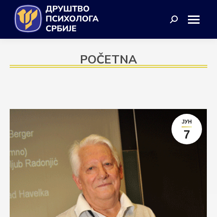
Search:
POČETNA
ЈУН
7