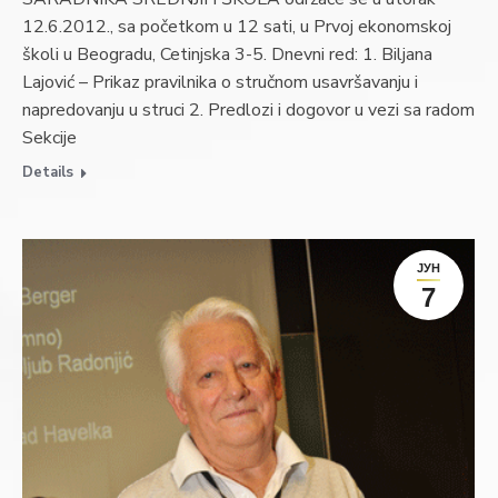
12.6.2012., sa početkom u 12 sati, u Prvoj ekonomskoj
školi u Beogradu, Cetinjska 3-5. Dnevni red: 1. Biljana
Lajović – Prikaz pravilnika o stručnom usavršavanju i
napredovanju u struci 2. Predlozi i dogovor u vezi sa radom
Sekcije
Details
ЈУН
7