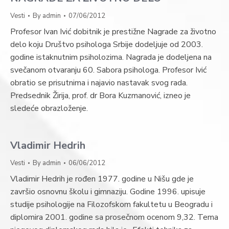
Vesti
By
admin
07/06/2012
Profesor Ivan Ivić dobitnik je prestižne Nagrade za životno
delo koju Društvo psihologa Srbije dodeljuje od 2003.
godine istaknutnim psiholozima. Nagrada je dodeljena na
svečanom otvaranju 60. Sabora psihologa. Profesor Ivić
obratio se prisutnima i najavio nastavak svog rada.
Predsednik Žirija, prof. dr Bora Kuzmanović, izneo je
sledeće obrazloženje.
Vladimir Hedrih
Vesti
By
admin
06/06/2012
Vladimir Hedrih je rođen 1977. godine u Nišu gde je
završio osnovnu školu i gimnaziju. Godine 1996. upisuje
studije psihologije na Filozofskom fakultetu u Beogradu i
diplomira 2001. godine sa prosečnom ocenom 9,32. Tema