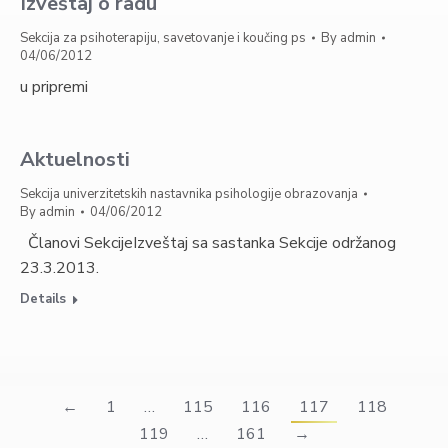
Izveštaj o radu
Sekcija za psihoterapiju, savetovanje i koučing ps
By
admin
04/06/2012
u pripremi
Aktuelnosti
Sekcija univerzitetskih nastavnika psihologije obrazovanja
By
admin
04/06/2012
Članovi SekcijeIzveštaj sa sastanka Sekcije održanog
23.3.2013.
Details
←
1
…
115
116
117
118
119
…
161
→