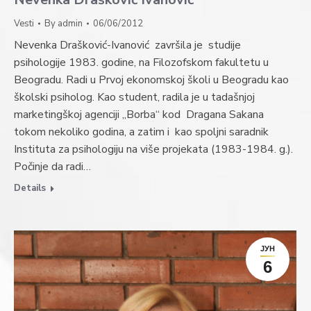
Vesti
By
admin
06/06/2012
Nevenka Drašković-Ivanović završila je studije
psihologije 1983. godine, na Filozofskom fakultetu u
Beogradu. Radi u Prvoj ekonomskoj školi u Beogradu kao
školski psiholog. Kao student, radila je u tadašnjoj
marketingškoj agenciji „Borba“ kod Dragana Sakana
tokom nekoliko godina, a zatim i kao spoljni saradnik
Instituta za psihologiju na više projekata (1983-1984. g.).
Počinje da radi…
Details
ЈУН
6