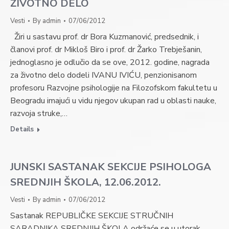
ŽIVOTNO DELO
Vesti
By
admin
07/06/2012
Žiri u sastavu prof. dr Bora Kuzmanović, predsednik, i
članovi prof. dr Mikloš Biro i prof. dr Žarko Trebješanin,
jednoglasno je odlučio da se ove, 2012. godine, nagrada
za životno delo dodeli IVANU IVIĆU, penzionisanom
profesoru Razvojne psihologije na Filozofskom fakultetu u
Beogradu imajući u vidu njegov ukupan rad u oblasti nauke,
razvoja struke,…
Details
JUNSKI SASTANAK SEKCIJE PSIHOLOGA
SREDNJIH ŠKOLA, 12.06.2012.
Vesti
By
admin
07/06/2012
Sastanak REPUBLIČKE SEKCIJE STRUČNIH
SARADNIKA SREDNJIH ŠKOLA održaće se u utorak