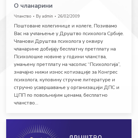
О чланарини
Чланство
By
admin
26/02/2009
Поштоване колегинице и колеге, Позивамо
Вас на учлањење у Друштво психолога Србије.
Чланови Друштва психолога у оквиру
чланарине добијају бесплатну претплату на
Психолошке новине у години чланства,
умањену претплату на часопис “Психологија”,
значајно нижи износ котизације за Конгрес
психолога, куповину стручне литературе и
стручно усавршавање у организацији ДПС и
ЦПП по повољнијим ценама, бесплатно
чланство…