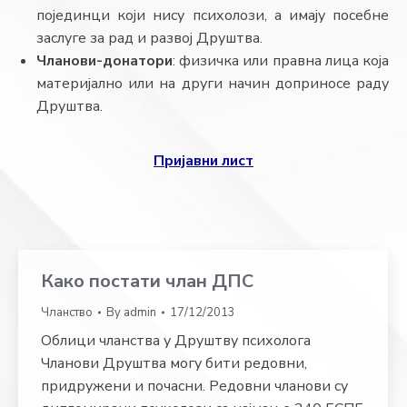
појединци који нису психолози, а имају посебне
заслуге за рад и развој Друштва.
Чланови-донатори
: физичка или правна лица која
материјално или на други начин доприносе раду
Друштва.
Пријавни лист
Како постати члан ДПС
Чланство
By
admin
17/12/2013
Облици чланства у Друштву психолога
Чланови Друштва могу бити редовни,
придружени и почасни. Редовни чланови су