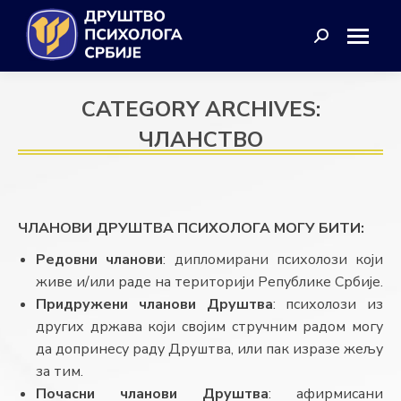
Search:
CATEGORY ARCHIVES:
ЧЛАНСТВО
ЧЛАНОВИ ДРУШТВА ПСИХОЛОГА МОГУ БИТИ:
Редовни чланови
: дипломирани психолози који
живе и/или раде на територији Републике Србије.
Придружени чланови Друштва
: психолози из
других држава који својим стручним радом могу
да допринесу раду Друштва, или пак изразе жељу
за тим.
Почасни чланови Друштва
: афирмисани