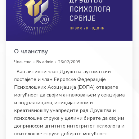
О чланству
Чланство
By
admin
26/02/2009
Као активни члан Друштва: аутоматски
постајете и члан Европске Федерације
Психолошких Асоцијација (ЕФПА) отварате
могућност да својим ангажовањем у секцијама
и подржницама, иницијативом и
креативношћу унапредите рад Друштва и
психолошке струке у целини бирате да својим
доприносом штитите интегритет психолога и
психолошке струке добијате могућност