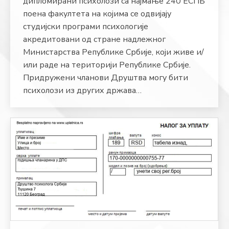
дипломирани психолози са најмање 240 ЕСПБ
поена факултета на којима се одвијају
студијски програми психологије
акредитовани од стране надлежног
Министарства Републике Србије, који живе и/
или раде на територији Републике Србије.
Придружени чланови Друштва могу бити
психолози из других држава…