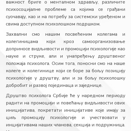
важност бриге о менталном здрављу, различите
психосоцијалне проблеме са којима се грађани
суочаваjу, као и на потребу за системски уређеном и
свима доступном психолошком подршком.
Захвални смо нашим посвећеним колегама и
колегиницама који кроз самоорганизовање
доприносе видљивости и промоцији психологије као
науке и струке, али и унапређењу друштвеног
положаја психолога. Осим тога, поносни смо на наше
колеге и колегинице који се боре за бољу позицију
психологије у друштву, али и за бољу психолошку
добробит и развој појединаца и заједнице.
Друштво психолога Србије ће у наредном периоду
радити на промоцији и повећању видљивости ових
иницијатива, покретати иницијативе које имају за
циљ промоцију психологије и учествовати у
инцијативама наших чланова, секција и подружница.