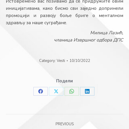
Истовремено вас позивамо да се придружите овим
иницијативама, како бисмо сви заједно допринели
промоцији и развоју боље бриге о менталном
здрављу за наше суграђане.
Милица Лазић,
чланица Извршног одбора ДПС
Category:
Vesti
10/10/2022
Подели
Share
Share
Share
Share
on
on
on
on
Facebook
X
WhatsApp
LinkedIn
Post
PREVIOUS