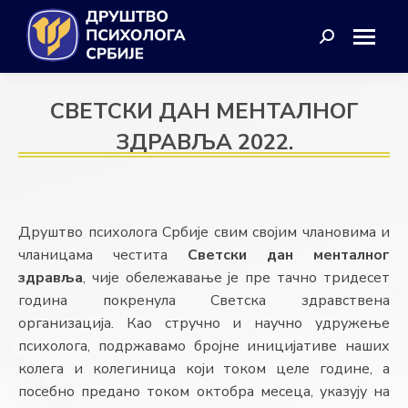
Search:
СВЕТСКИ ДАН МЕНТАЛНОГ
ЗДРАВЉА 2022.
Друштво психолога Србије свим својим члановима и
чланицама честита
Светски дан менталног
здравља
, чије обележавање је пре тачно тридесет
година покренула Светска здравствена
организација. Као стручно и научно удружење
психолога, подржавамо бројне иницијативе наших
колега и колегиница који током целе године, а
посебно предано током октобра месеца, указују на