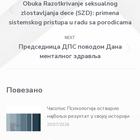
navigation
Obuka Razotkrivanje seksualnog
zlostavljanja dece (SZD): primena
Previous
post:
sistemskog pristupa u radu sa porodicama
NEXT
Председница ДПС поводом Дана
Next
менталног здравља
post:
Повезано
Часопис Психологија остварио
најбољи резултат у својој историји
20/07/2026