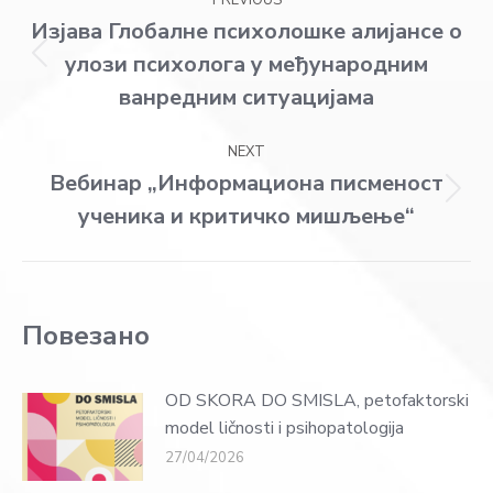
PREVIOUS
navigation
Изјава Глобалне психолошке алијансе о
улози психолога у међународним
Previous
post:
ванредним ситуацијама
NEXT
Вебинар „Информациона писменост
Next
ученика и критичко мишљење“
post:
Повезано
OD SKORA DO SMISLA, petofaktorski
model ličnosti i psihopatologija
27/04/2026