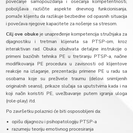
povećanje samopouzdanja i osećanja kompetentnosti,
poboljšava različite aspekte dnevnog funkcionisanja,
pomaže klijentu da razlikuje bezbedne od opasnih situacija
i povećava njegove kapacitete za nošenje sa stresom.
Cilj ove obuke
je unapređenje kompetencija stručnjaka za
dijagnostiku i tretman klijenata sa PTSP-om, kroz
interaktivan rad. Obuka obuhvata detaljne instrukcije o
primeni bazičnih tehnika PE u tretiranju PTSP-a, načine
modifikovanja PE procedura u zavisnosti od klijentove
reakcije na izlaganje, prezentaciju primene PE u radu sa
osobama koje su preživele traumu (delovi snimljenih
originalnih seansi), prikaze slučaja sa uputstvima kada i na
koji način koristiti PE, uvežbavanje putem igranja uloga
(role-play) itd.
Po završetku polaznici će biti osposobljeni da:
opišu dijagnozu i psihopatologiju PTSP-a
razumeju teoriju emotivnog procesiranja