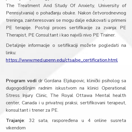
The Treatment And Study Of Anxiety, University of
Pennsylvania) o pohađanju obuke. Nakon četvorodnevnog
treninga, zainteresovani se mogu dalje edukovati u primeni
PE terapije. Postoji proces sertifikacije za zvanja: PE
Therapist, PE Consultant i kao najviši nivo PE Trainer.
Detaljnije informacije o setifikaciji možete pogledati na
linku:
https://www.med.upenn.edu/ctsa/pe_certification.html
Program vodi
dr Gordana Eljdupovic, klinički psiholog sa
dugogodišnjim radnim iskustvom na klinici Operational
Stress Injury Clinic, The Royal Ottawa Mental health
center, Canada i u privatnoj praksi, sertifikovani terapeut,
konsultant i trener za PE.
Trajanje
: 32 sata, raspoređena u 4 online susreta
vikendom