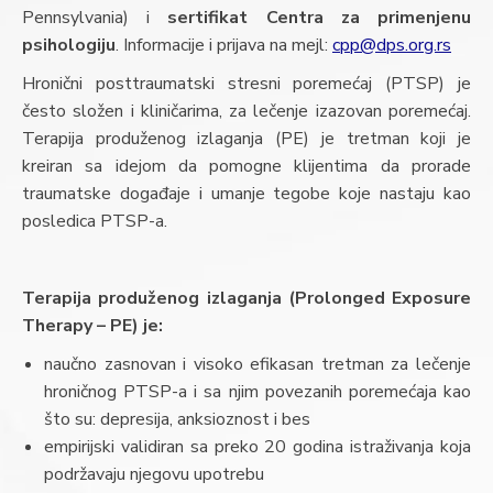
Pennsylvania) i
sertifikat Centra za primenjenu
psihologiju
. Informacije i prijava na mejl:
cpp@dps.org.rs
Hronični posttraumatski stresni poremećaj (PTSP) je
često složen i kliničarima, za lečenje izazovan poremećaj.
Terapija produženog izlaganja (PE) je tretman koji je
kreiran sa idejom da pomogne klijentima da prorade
traumatske događaje i umanje tegobe koje nastaju kao
posledica PTSP-a.
Terapija produženog izlaganja (Prolonged Exposure
Therapy – PE) je:
naučno zasnovan i visoko efikasan tretman za lečenje
hroničnog PTSP-a i sa njim povezanih poremećaja kao
što su: depresija, anksioznost i bes
empirijski validiran sa preko 20 godina istraživanja koja
podržavaju njegovu upotrebu