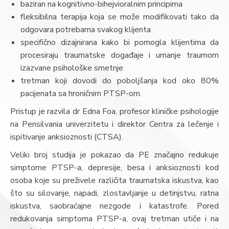
baziran na kognitivno-bihejvioralnim principima
fleksibilna terapija koja se može modifikovati tako da
odgovara potrebama svakog klijenta
specifično dizajnirana kako bi pomogla klijentima da
procesiraju traumatske događaje i umanje traumom
izazvane psihološke smetnje
tretman koji dovodi do poboljšanja kod oko 80%
pacijenata sa hroničnim PTSP-om.
Pristup je razvila dr Edna Foa, profesor kliničke psihologije
na Pensilvania univerzitetu i direktor Centra za lečenje i
ispitivanje anksioznosti (CTSA).
Veliki broj studija je pokazao da PE značajno redukuje
simptome PTSP-a, depresije, besa i anksioznosti kod
osoba koje su preživele različita traumatska iskustva, kao
što su silovanje, napadi, zlostavljanje u detinjstvu, ratna
iskustva, saobraćajne nezgode i katastrofe. Pored
redukovanja simptoma PTSP-a, ovaj tretman utiče i na