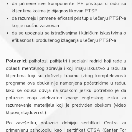
da primene sve komponente PE pristupa u radu sa
klijentima kojima je dijagnostikovan PTSP
da razumeju i primene efikasni pristup u lečenju PTSP-a
koji je naučno zasnovan
da se upoznaju sa istraživanjma i kliničkim iskustvima o
efikasnosti produženog izlaganja u lečenju PTSP-a
Polaznici
: psiholozi, psihijatri i socijalni radnici koji rade u
oblasti mentalnog zdravlja i koji imaju iskustvo u radu sa
klijentima koji su doživelji traumu (zbog kompleksnosti
programa ova obuka nije namenjena početnicima u radu).
Iako se obuka odvija na srpskom jeziku potrebno je da
polaznici imaju adekvatno znanje engleskog jezika za
razumevanje materijala koji je predviđen obukom (video
klipovi, slajdovi i sl.).
Po završetku, polaznici dobijaju sertifikat Centra za
primenjenu psihologiju, kao i sertifikat CTSA (Center For