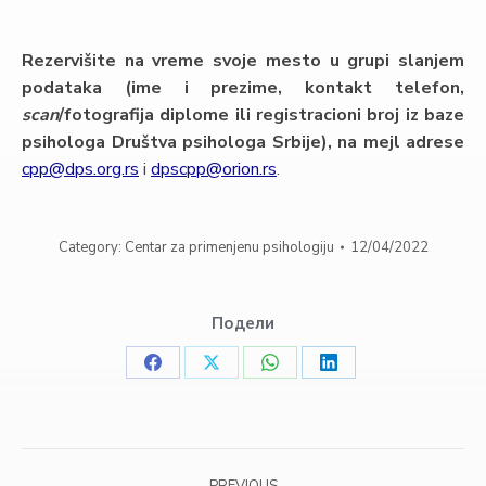
Rezervi
šite na vreme
svoje mesto u grupi
slanjem
podataka (ime i prezime, kontakt telefon,
scan
/fotografija diplome ili registracioni broj iz baze
psihologa Društva psihologa Srbije), na mejl adrese
cpp@dps.org.rs
i
dpscpp@orion.rs
.
Category:
Centar za primenjenu psihologiju
12/04/2022
Подели
Share
Share
Share
Share
on
on
on
on
Facebook
X
WhatsApp
LinkedIn
Post