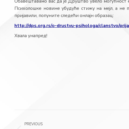
Обавештавамо вас да је Друштво увело могућност 
Психолошке новине убудуће стижу на мејл, а не п
пријавили, попуните следећи онлајн образац:
http://dps.org.rs/o-drustvu-psihologa/clanstvo/prija
Хвала унапред!
Post
PREVIOUS
navigation