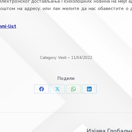
електронског достављања Психолошких новина на мејл ад
оштом на адресу, или пак желите да нас обавестите о д
vni-list
Category:
Vesti
11/04/2022
Подели
Share
Share
Share
Share
on
on
on
on
Facebook
X
WhatsApp
LinkedIn
Изјава Глобалн