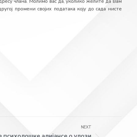
ресу члана. Молимо вас да, уколико желите да Вам
ругој промени својих података коју до сада нисте
NEXT
е психолошке алијансе о улози