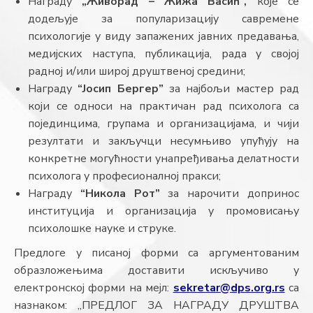
Награду
„Живорад – Жижа Васић“,
које се
додељује за популаризацију савремене
психологије у виду запажених јавних предавања,
медијских наступа, публикација, рада у својој
радној и/или широј друштвеној средини;
Награду
“Јосип Бергер”
за најбољи мастер рад
који се односи на практичан рад психолога са
појединцима, групама и организацијама, и чији
резултати и закључци несумњиво упућују на
конкретне могућности унапређивања делатности
психолога у професионалној пракси;
Награду
“Никола Рот”
за нарочити допринос
институција и организација у промовисању
психолошке науке и струке.
Предлоге у писаној форми са аргументованим
образложењима доставити искључиво у
електронској форми на мејл:
sekretar@dps.org.rs
са
назнаком: „ПРЕДЛОГ ЗА НАГРАДУ ДРУШТВА