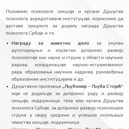
Позивамо психологе, секције и органе Друштва
психолога, акредитоване инстутуције, кориснике, да
доставе предлоге за доделу награда Друштва
психолога Србије и то:
Награду за животно дело
за укупан
дугогодишњи и изузетан допринос развоју
психологије као науке и струке у области научних
радова, координације научно-истраживачког
рада, образовања научних кадрова, руковођења
образовним институцијама и др;
Друштвено признање
„Љубомир – Љуба Стојић“
које се додељује за допринос раду и развоју
секције, подружнице, тела или органа Друштва
психолога Србије; за допринос развоју психолошке
струке у својој средини и успешно окупљање
чланства секције, подружнице;