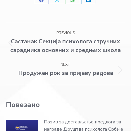
Share
Share
Share
Share
on
on
on
on
Facebook
X
WhatsApp
LinkedIn
Post
PREVIOUS
navigation
Састанак Секцијa психолога стручних
Previous
сарадника основних и средњих школа
post:
NEXT
Продужен рок за пријаву радова
Next
post:
Повезано
Позив за достављање предлога за
награде Друштва психолога Србије