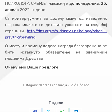
ПСИХОЛОГА СРБИЈЕ“ најкасније
до понедељка, 25.
априла
2022. године.
Са критеријумима за доделу сваке од наведених
награда можете се детаљно упознати на следећој
страници:
http://dps.org.rs/o-drustvu-psihologa/zakoni-i-
pravilnici/pravilnici
О месту и времену доделе награда благовремено ће
бити истакнуто обавештење на званичним
гласилима Друштва.
Очекујемо Ваше предлоге.
Category:
Nagrade i priznanja
25/03/2022
Подели