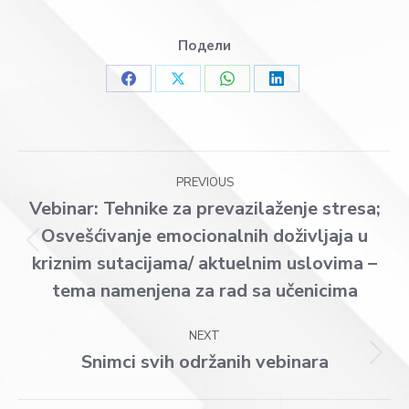
Подели
Share
Share
Share
Share
on
on
on
on
Facebook
X
WhatsApp
LinkedIn
Post
PREVIOUS
navigation
Vebinar: Tehnike za prevazilaženje stresa;
Osvešćivanje emocionalnih doživljaja u
Previous
kriznim sutacijama/ aktuelnim uslovima –
post:
tema namenjena za rad sa učenicima
NEXT
Snimci svih održanih vebinara
Next
post: