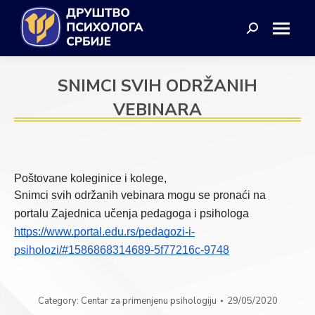
Search:
SNIMCI SVIH ODRŽANIH
VEBINARA
Poštovane koleginice i kolege,
Snimci svih održanih vebinara mogu se pronaći na 
portalu Zajednica učenja pedagoga i psihologa 
https://www.portal.edu.rs/pedagozi-i-
psiholozi/#1586868314689-5f77216c-9748
Category:
Centar za primenjenu psihologiju
29/05/2020