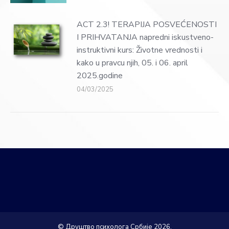
ACT 2.3! TERAPIJA POSVEĆENOSTI
I PRIHVATANJA napredni iskustveno-
instruktivni kurs: Životne vrednosti i
kako u pravcu njih, 05. i 06. april
2025.godine
04/03/2025
© Друштво психолога Србије 2026.