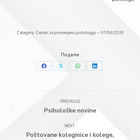
Category:
Centar za primenjenu psihologiju
07/04/2020
Подели
Share
Share
Share
Share
on
on
on
on
Facebook
X
WhatsApp
LinkedIn
Post
PREVIOUS
navigation
Psihološke novine
Previous
post:
NEXT
Poštovane koleginice i kolege,
Next