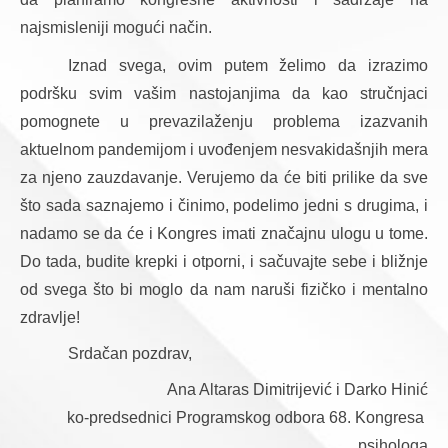
najsmisleniji mogući način.    
Iznad svega, ovim putem želimo da izrazimo 
podršku svim vašim nastojanjima da kao stručnjaci 
pomognete u prevazilaženju problema izazvanih 
aktuelnom pandemijom i uvođenjem nesvakidašnjih mera 
za njeno zauzdavanje. Verujemo da će biti prilike da sve 
što sada saznajemo i činimo, podelimo jedni s drugima, i 
nadamo se da će i Kongres imati značajnu ulogu u tome. 
Do tada, budite krepki i otporni, i sačuvajte sebe i bližnje 
od svega što bi moglo da nam naruši fizičko i mentalno 
zdravlje!   
Srdačan pozdrav,
Ana Altaras Dimitrijević i Darko Hinić
ko-predsednici Programskog odbora 68. Kongresa 
psihologa