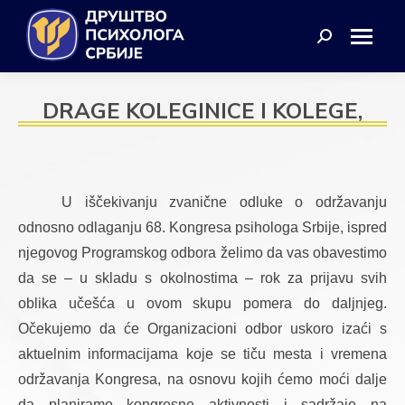
Search:
DRAGE KOLEGINICE I KOLEGE,
U iščekivanju zvanične odluke o održavanju 
odnosno odlaganju 68. Kongresa psihologa Srbije, ispred 
njegovog Programskog odbora želimo da vas obavestimo 
da se – u skladu s okolnostima – rok za prijavu svih 
oblika učešća u ovom skupu pomera do daljnjeg. 
Očekujemo da će Organizacioni odbor uskoro izaći s 
aktuelnim informacijama koje se tiču mesta i vremena 
održavanja Kongresa, na osnovu kojih ćemo moći dalje 
da planiramo kongresne aktivnosti i sadržaje na 