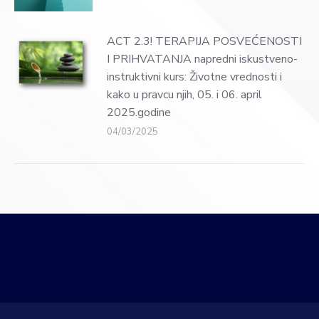
ACT 2.3! TERAPIJA POSVEĆENOSTI
I PRIHVATANJA napredni iskustveno-
instruktivni kurs: Životne vrednosti i
kako u pravcu njih, 05. i 06. april
2025.godine
04/03/2025