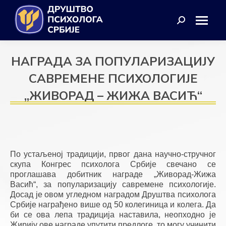
Search:
НАГРАДА ЗА ПОПУЛАРИЗАЦИЈУ
САВРЕМЕНЕ ПСИХОЛОГИЈЕ
„ЖИВОРАД – ЖИЖА ВАСИЋ“
По устаљеној традицији, првог дана научно-стручног 
скупа Конгрес психолога Србије свечано се 
проглашава добитник награде „Живорад-Жижа 
Васић“, за популаризацију савремене психологије. 
Досад је овом угледном наградом Друштва психолога 
Србије награђено више од 50 колегиница и колега. Да 
би се ова лепа традиција наставила, неопходно је 
Жирију ове награде упутити предлоге, то могу учинити 