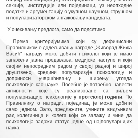
секције, институције или појединаци, уз неопходне 
податке и аргументацију о укупном научном, стручном 
и популаризаторском ангажовању кандидата. 
У очекивању предлога, само да подсетимо:
Према критеријумима који су дефинисани 
Правилником о додељивању награде „Живорад Жижа 
Васић“ награду може добити психолог који је имао 
запажена јавна предавања, медијске наступе и који 
својим непосредним радом у својој радној и широј 
друштвеној средини популаризује психологију и 
доприноси учвршћивању и ширењу угледа 
психологије као науке. Посебно је потребно навести 
активности које су реализоване са циљем 
популаризације психологије
 у протеклој години
. По 
Правилнику о награди, појединац је може добити 
само једном. Зато, предлажите, учините видљивим 
рад колегиница и колега који се залажу и чине да 
психологија задржи статус једне од најпопуларнијих 
наука.