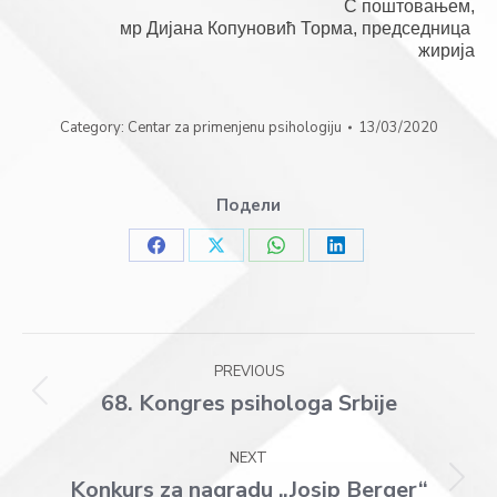
С поштовањем,
мр Дијана Копуновић Торма, председница 
жирија
Category:
Centar za primenjenu psihologiju
13/03/2020
Подели
Share
Share
Share
Share
on
on
on
on
Facebook
X
WhatsApp
LinkedIn
Post
PREVIOUS
navigation
68. Kongres psihologa Srbije
Previous
post:
NEXT
Konkurs za nagradu „Josip Berger“
Next