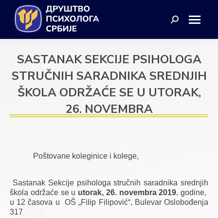
Search:
SASTANAK SEKCIJE PSIHOLOGA
STRUČNIH SARADNIKA SREDNJIH
ŠKOLA ODRŽAĆE SE U UTORAK,
26. NOVEMBRA
Poštovane koleginice i kolege,
Sastanak Sekcije psihologa stručnih saradnika srednjih 
škola održaće se u 
utorak, 
26. novembra 2019.
 godine,  
u 12 časova u  OŠ „Filip Filipović“, Bulevar Oslobođenja 
317