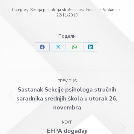
Category:
Sekcija psihologa stručnih saradnika u sr. školama
22/11/2019
Подели
Share
Share
Share
Share
on
on
on
on
Facebook
X
WhatsApp
LinkedIn
Post
PREVIOUS
navigation
Sastanak Sekcije psihologa stručnih
saradnika srednjih škola u utorak 26.
Previous
post:
novembra
NEXT
EFPA događaji
Next