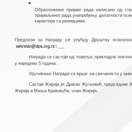
Образложење пријаве рада написано од стра
пријављеног рада унапређењу делатности псих
карактера са размацима.  
Предлози за Награду се упућују Друштву психолог
sekretar@dps.org.rs
 ).
Награда се састоји од: повеље, прикладне поклон
у наредних 5 година . 
Уручивање Награде се врши  на свечаности у окви
Састав Жирија је: Драган Жуљевић, председник Ж
Жирија и Миља Кривокућа, члан Жирија.