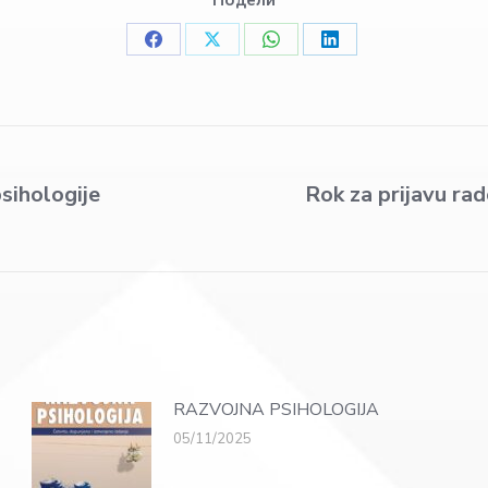
Share
Share
Share
Share
on
on
on
on
Facebook
X
WhatsApp
LinkedIn
sihologije
Rok za prijavu rad
Next
post:
RAZVOJNA PSIHOLOGIJA
05/11/2025