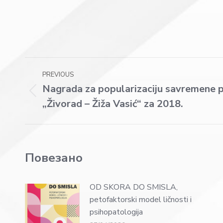
Post
PREVIOUS
navigation
Nagrada za popularizaciju savremene p
Previous
„Živorad – Žiža Vasić“ za 2018.
post:
Повезано
OD SKORA DO SMISLA,
petofaktorski model ličnosti i
psihopatologija