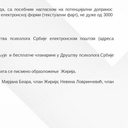
а, са посебним нагласком на потенцијални допринос 
лектронској форми (текстуални фајл), не дуже од 3000 
ва психолога Србије електронском поштом (адресa 
љује  и бесплатне чланарине у Друштву психолога Србије 
чита се писмено образложење  Жирија.
 Мирјана Беара, члан Жирија; Невена Ловринчевић, члан 