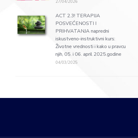
27/04/2026
ACT 2.3! TERAPIJA
POSVEĆENOSTI I
PRIHVATANJA napredni
iskustveno-instruktivni kurs:
Životne vrednosti i kako u pravcu
njih, 05. i 06. april 2025.godine
04/03/2025