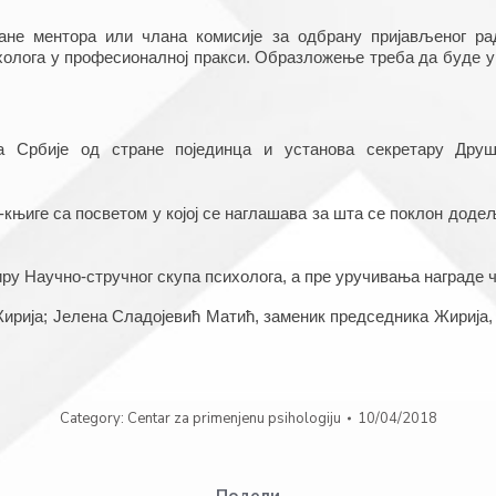
не ментора или члана комисије за одбрану пријављеног рад
олога у професионалној пракси. Образложење треба да буде у е
а Србије од стране појединца и установа секретару Друшт
-књиге са посветом у којој се наглашава за шта се поклон доде
ру Научно-стручног скупа психолога, а пре уручивања награде 
ирија; Јелена Сладојевић Матић, заменик председника Жирија, 
Category:
Centar za primenjenu psihologiju
10/04/2018
Подели