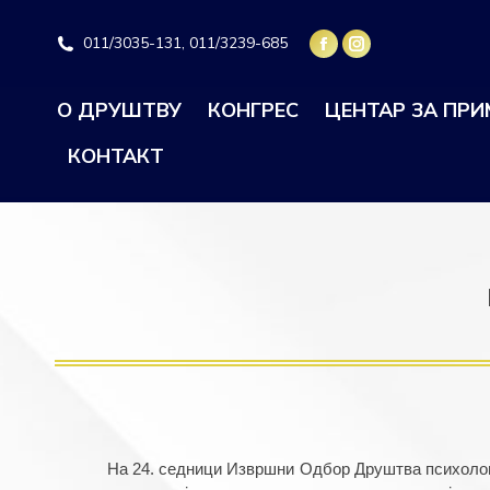
011/3035-131, 011/3239-685
О ДРУШТВУ
КОНГРЕС
ЦЕНТАР ЗА ПР
КОНТАКТ
На 24. седници Извршни Одбор Друштва психолога 