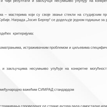
, и чији резултати и закључци несумњиво упућују на конкре
 – мастерима који су своје звање стекли на студијским пр
бије. Награда „Јосип Бергер“ се додељује једном годишње за ра
едећех  критеријума:
разматрањима, истраживачким проблемом и циљевима специфично
 и закључцима несумњиво упућује на конкретне могућност
са међународно важећим СИМРАД стандардом
истраживања спроведеног од стране аутора рада самостално или