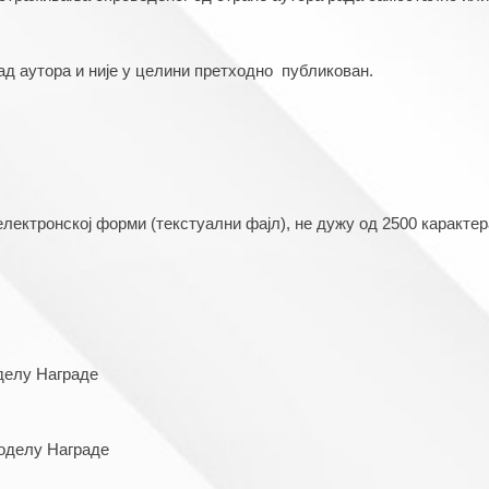
д аутора и није у целини претходно  публикован.
електронској форми (текстуални фајл), не дужу од 2500 каракте
оделу Награде
доделу Награде