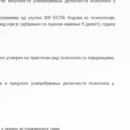
тне могућности унапређивања делатности психолога у 
ограмима од укупно 300 ЕСПБ бодова из психологије, 
д који је одбрањен са оценом најмање 9 (девет), годину 
 усмерен на практичан рад психолога са појединцима, 
и и предлоге унапређивања делатности психолога у 
 у оквиру истраживачког тима