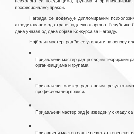
психолога са појединцима, групама и организацијама
професионалној пракси.
Награда се додељује дипломираним психолозима
акредитованом од стране надлежног органа  Републике Ср
дана уназад од дана објаве Конкурса за Награду. 
Најбољи мастер  рад ће се утврдити на основу сл
Пријављени мастер рад је својим теоријским 
организацијама и групама
Пријављени мастер рад својим резултатима
професионалној пракси.
Пријављени мастер рад је изведен у складу 
Пријавњени мастер рад је резултат теренског 