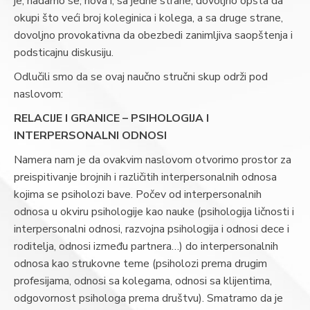
je, nadamo se, nova i, sa jedne strane, dovoljno opšta da
okupi što veći broj koleginica i kolega, a sa druge strane,
dovoljno provokativna da obezbedi zanimljiva saopštenja i
podsticajnu diskusiju.
Odlučili smo da se ovaj naučno stručni skup održi pod
naslovom:
RELACIJE I GRANICE – PSIHOLOGIJA I
INTERPERSONALNI ODNOSI
Namera nam je da ovakvim naslovom otvorimo prostor za
preispitivanje brojnih i različitih interpersonalnih odnosa
kojima se psiholozi bave. Počev od interpersonalnih
odnosa u okviru psihologije kao nauke (psihologija ličnosti i
interpersonalni odnosi, razvojna psihologija i odnosi dece i
roditelja, odnosi između partnera…) do interpersonalnih
odnosa kao strukovne teme (psiholozi prema drugim
profesijama, odnosi sa kolegama, odnosi sa klijentima,
odgovornost psihologa prema društvu). Smatramo da je