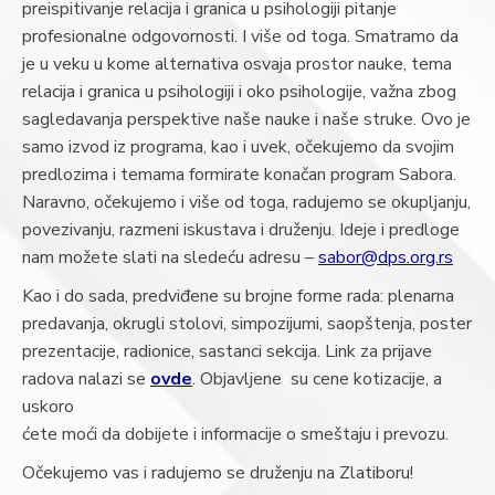
preispitivanje relacija i granica u psihologiji pitanje
profesionalne odgovornosti. I više od toga. Smatramo da
je u veku u kome alternativa osvaja prostor nauke, tema
relacija i granica u psihologiji i oko psihologije, važna zbog
sagledavanja perspektive naše nauke i naše struke. Ovo je
samo izvod iz programa, kao i uvek, očekujemo da svojim
predlozima i temama formirate konačan program Sabora.
Naravno, očekujemo i više od toga, radujemo se okupljanju,
povezivanju, razmeni iskustava i druženju. Ideje i predloge
nam možete slati na sledeću adresu –
sabor@dps.org.rs
Kao i do sada, predviđene su brojne forme rada: plenarna
predavanja, okrugli stolovi, simpozijumi, saopštenja, poster
prezentacije, radionice, sastanci sekcija. Link za prijave
radova nalazi se
ovde
. Objavljene su cene kotizacije, a
uskoro
ćete moći da dobijete i informacije o smeštaju i prevozu.
Očekujemo vas i radujemo se druženju na Zlatiboru!