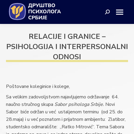
Search:
RELACIJE I GRANICE –
PSIHOLOGIJA I INTERPERSONALNI
ODNOSI
Poštovane koleginice i kolege,
Sa velikim zadovoljstvom najavljujemo održavanje 64.
naučno stručnog skupa
Sabor psihologa Srbije.
Novi
Sabor biće održan u već ustaljenom terminu (od 25. do
28.maja) i u već poznatom i prijatnom ambijentu: Zlatibor,
studentsko odmaralište: „Ratko Mitrović“. Tema Sabora