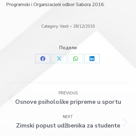
Programski i Organizacioni odbor Sabora 2016.
Category:
Vesti
28/12/2015
Подели
Share
Share
Share
Share
on
on
on
on
Facebook
X
WhatsApp
LinkedIn
Post
PREVIOUS
navigation
Osnove psihološke pripreme u sportu
Previous
post:
NEXT
Zimski popust udžbenika za studente
Next
post: