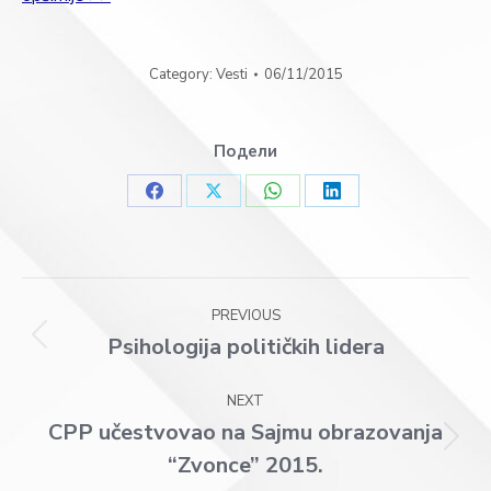
Category:
Vesti
06/11/2015
Подели
Share
Share
Share
Share
on
on
on
on
Facebook
X
WhatsApp
LinkedIn
Post
PREVIOUS
navigation
Psihologija političkih lidera
Previous
post:
NEXT
CPP učestvovao na Sajmu obrazovanja
Next
“Zvonce” 2015.
post: