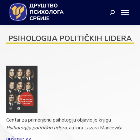
Search:
PSIHOLOGIJA POLITIČKIH LIDERA
Centar za primenjenu psihologiju objavio je knjigu
Psihologija političkih lidera,
autora Lazara Marićevića.
opširnije >>