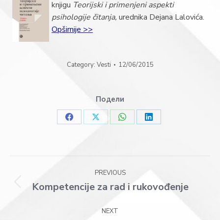
knjigu
Teorijski i primenjeni aspekti
psihologije čitanja,
urednika Dejana Lalovića.
Opširnije >>
Category:
Vesti
12/06/2015
Подели
Share
Share
Share
Share
on
on
on
on
Facebook
X
WhatsApp
LinkedIn
Post
PREVIOUS
navigation
Kompetencije za rad i rukovođenje
Previous
post:
NEXT