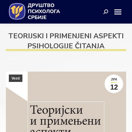
Search:
TEORIJSKI I PRIMENJENI ASPEKTI
PSIHOLOGIJE ČITANJA
Vesti
ЈУН
12