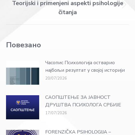
Teorijski i primenjeni aspekti psihologije
Next
čitanja
post:
Повезано
Часопис Психологија остварио
најбољи резултат у својој историји
20/07/2026
САОПШТЕЊЕ ЗА ЈАВНОСТ
ДРУШТВА ПСИХОЛОГА СРБИЈЕ
17/07/2026
FORENZIČKA PSIHOLOGIJA –