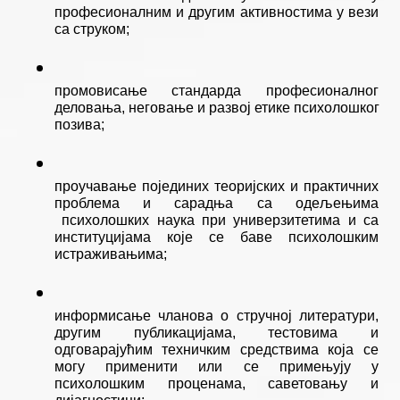
професионалним и другим активностима у вези 
са струком;
промовисање стандарда професионалног 
деловања, неговање и развој етике психолошког 
позива;
проучавање појединих теоријских и практичних 
проблема и сарадња са одељењима 
 психолошких наука при универзитетима и са 
институцијама које се баве психолошким 
истраживањима;
информисање члановa
о стручној литератури, 
другим публикацијама, тестовима и 
одговарајућим техничким средствима која се 
могу применити или се примењују у 
психолошким проценама, саветовању и 
дијагностици;