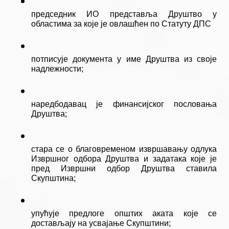
председник ИО представља Друштво у 
областима за које је овлашћен по Статуту ДПС
потписује документа у име Друштва из своје 
надлежности;
наредбодавац је финансијског пословања 
Друштва;
стара се о благовременом извршавању одлука 
Извршног одбора Друштва и задатака које је 
пред Извршни одбор Друштва ставила 
Скупштина;
упућује предлоге општих аката које се 
достављају на усвајање Скупштини;