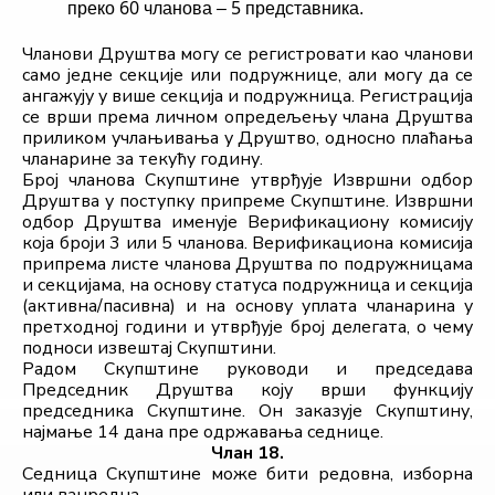
преко 60 чланова – 5 представника.
Чланови Друштва могу се регистровати као чланови 
само једне секције или подружнице, али могу да се 
ангажују у више секција и подружница. Регистрација 
се врши према личном опредељењу члана Друштва 
приликом учлањивања у Друштво, односно плаћања 
чланарине за текућу годину.
Број чланова Скупштине утврђује Извршни одбор 
Друштва у поступку припреме Скупштине. Извршни 
одбор Друштва именује Верификациону комисију 
која броји 3 или 5 чланова. Верификациона комисија 
припрема листе чланова Друштва по подружницама 
и секцијама, на основу статуса подружница и секција 
(активна/пасивна) и на основу уплата чланарина у 
претходној години и утврђује број делегата, о чему 
подноси извештај Скупштини.
Радом Скупштине руководи и председава 
Председник Друштва коју врши функцију 
председника Скупштине. Он заказује Скупштину, 
најмање 14 дана пре одржавања седнице.
Члан 18.
Седница Скупштине може бити редовна, изборна 