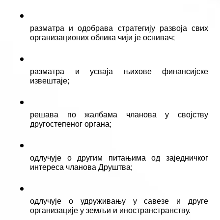
разматра и одобрава стратегију развоја свих 
организационих облика чији је оснивач;
разматра и усваја њихове финансијске 
извештаје;
решава по жалбама чланова у својству 
другостепеног органа;
одлучује о другим питањима од заједничког 
интереса чланова Друштва; 
одлучује о удруживању у савезе и друге 
организације у земљи и иностранстранству.