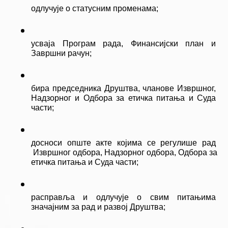
одлучује о статусним променама;
усваја Програм рада, Финансијски план и 
Завршни рачун;
бира председника Друштва, чланове Извршног, 
Надзорног и Одбора за етичка питања и Суда 
части;
досноси опште акте којима се регулише рад 
 Извршног одбора, Надзорног одбора, Одбора за 
етичка питања и Суда части;
расправља и одлучује о свим питањима 
значајним за рад и развој Друштва;