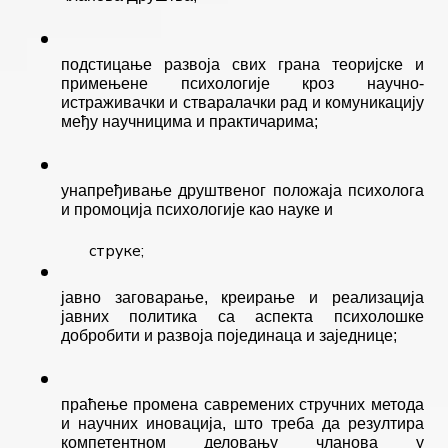
подстицање развоја свих грана теоријске и 
примењене психологије кроз научно- 
истраживачки и стваралачки рад и комуникацију 
међу научницима и практичарима;
унапређивање друштвеног положаја психолога 
и промоција психологије као науке и
струке;
јавно заговарање, креирање и реализација 
јавних политика са аспекта психолошке 
добробити и развоја појединаца и заједнице;
праћење промена савремених стручних метода 
и научних иновација, што треба да резултира 
компетентном деловању чланова у 