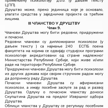
примењену психологију” д.о.о. (у даљем тексту 
ЦПП). 
Друштво може, преко јединица које је основало, 
улагати средства у заједничке пројекте са трећим 
лицима.
III ЧЛАНСТВО У ДРУШТВУ
Члан 9.
Чланови Друштва могу бити редовни, придружени 
и почасни.
Редовни чланови су дипломирани психолози (у 
даљем тексту ) са најмање 240  ЕСПБ поена 
факултета на којима се одвијају студијски програми 
психологије акредитовани од стране надлежног 
Министарства Републике Србије, који живе и/или 
раде на територији Републике Србије.
Придружени чланови Друштва могу бити психолози 
из других држава који својим стручним радом могу 
да допринесу раду Друштва.
Почасни чланови Друштва су афирмисани 
психолози, а имају посебне заслуге за рад и развој 
Друштва. Одлуку о почасном чланству доноси 
Скупштина Друштва на предлог Извршног одбора 
Друштва. 
Облици чланства у Друштву се регулишу посебним 