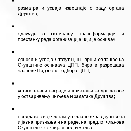
разматра и усваја извештаје о раду органа 
Друштва;
одлучује о оснивању, трансформацији и 
престанку рада организација чији је оснивач;
доноси и усваја Статут ЦПП, врши овлашћења 
Скупштине оснивача ЦПП, бира и разрешава 
чланове Надзорног одбора ЦПП;
установљава награде и признања за доприносе 
у остваривању циљева и задатака Друштва;
предлаже своје истакнуте чланове за друштвена 
и јавна признања и награде, на предлог чланова 
Скупштине, секција и подружница;