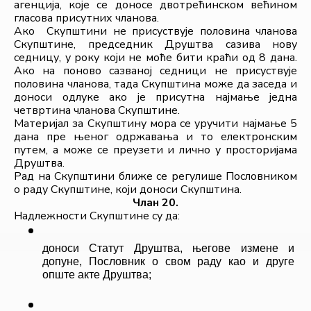
агенција, које се доносе двотрећинском већином 
гласова присутних чланова.
Ако  Скупштини не присуствује половина чланова 
Скупштине, председник Друштва сазива нову 
седницу, у року који не моће бити краћи од 8 дана. 
Ако на поново сазваној седници не присуствује 
половина чланова, тада Скупштина може да заседа и 
доноси одлуке ако је присутна најмање једна 
четвртина чланова Скупштине.
Материјал за Скупштину мора се уручити најмање 5 
дана пре њеног одржавања и то електронским 
путем, а може се преузети и лично у просторијама 
Друштва.
Рад на Скупштини ближе се регулише Пословником 
о раду Скупштине, који доноси Скупштина.
Члан 20.
Надлежности Скупштине су да:
доноси Статут Друштва, његове измене и 
допуне, Пословник о свом раду као и друге 
опште акте Друштва;