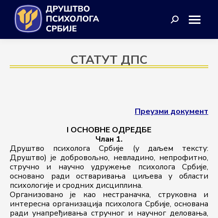
Search:
СТАТУТ ДПС
Преузми документ
I ОСНОВНЕ ОДРЕДБЕ
Члан 1.
Друштво психолога Србије (у даљем тексту: 
Друштво) је добровољно, невладино, непрофитно, 
стручно и научно удружење психолога Србије, 
основано ради остваривања циљева у области 
психологије и сродних дисциплина.
Организовано је као нестраначка, струковна и 
интересна организација психолога Србије, основана 
ради унапређивања стручног и научног деловања, 