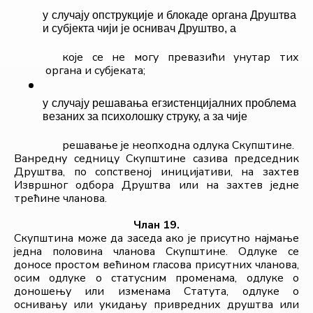
у случају опструкције и блокаде органа Друштва 
и субјекта чији је оснивач Друштво, а
које се не могу превазићи унутар тих 
органа и субјеката;
у случају решавања егзистенцијалних проблема 
везаних за психолошку струку, а за чије
решавање је неопходна одлука Скупштине.
Ванредну седницу Скупштине сазива председник 
Друштва, по сопственој иницијативи, на захтев 
Извршног одборa Друштва или на захтев једне 
трећине чланова.
Члан 19.
Скупштина може да заседа ако је присутно најмање 
једна половина чланова Скупштине. Одлуке се 
доносе простом већином гласова присутних чланова, 
осим одлуке о статусним променама, одлуке о 
доношењу или изменама Статута, одлуке о 
оснивању или укидању привредних друштва или 