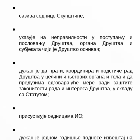
сазива седнице Скупштине;
указује на неправилности у поступању и 
пословању Друштва, органа Друштва и 
субјеката чији је Друштво оснивач;
дужан је да прати, координира и подстиче рад 
Друштва у целини и његових органа и тела и да 
предузима одговарајуће мере ради заштите 
законитости рада и интереса Друштва, у складу 
са Статутом;
присуствује седницама ИО;
дужан је једном годишње поднесе извештај на 