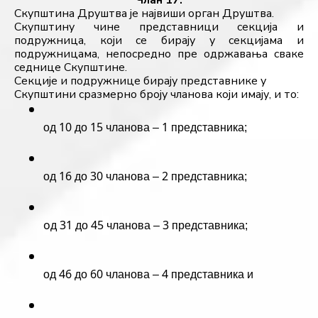
Члан 17.
Скупштина Друштва је највиши орган Друштва.
Скупштину чине представници секција и 
подружница, који се бирају у секцијама и 
подружницама, непосредно пре одржавања сваке 
седнице Скупштине. 
Секције и подружнице бирају представнике у 
Скупштини сразмерно броју чланова који имају, и то:
од 10 до 15 чланова – 1 представника;
од 16 до 30 чланова – 2 представника;
oд 31 до 45 чланова – 3 представника;
од 46 до 60 чланова – 4 представника и