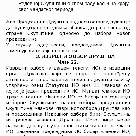
Редовној Скупштини о свом раду, као и на крају 
свог мандатног периода.
Ако Председник Друштва подноси оставку, дужан је 
да функцију председника обавља до разрешења од 
стране Скупштине, односно до избора новог 
председника.
У случају одсутности, председника Друштва
замењује лице које он овласти.
3. ИЗВРШНИ ОДБОР ДРУШТВА
Члан 22.
Извршни одбор (у даљем тексту: ИО) је извршни 
орган Друштва, који се стара о спровођењу 
активности на остварењу циљева Друштва који су 
утврђени овим Статутом. ИО има 11 чланова, од 
којих је један председник ИО. Мандат чланова ИО 
траје 4 године. Чланови ИО се бирају на седници 
изборне Скупштине, након избора председника 
Скупштине. Чланове Извршног одбора Друштва, као 
и председника Извршног одбора бира Скупштина, 
из редова чланова Друштва. Исто лице може 
највише два пута узастопно бити бирано за члана 
ИО. Заменика председника ИО бирају чланови ИО, 