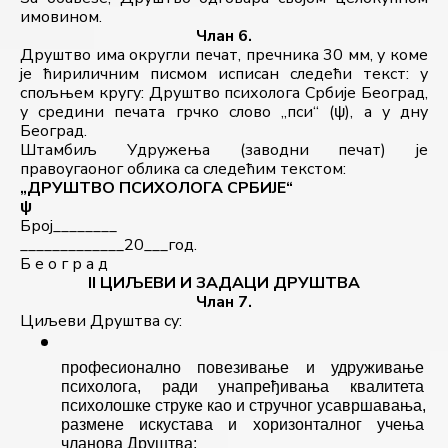
имовином.
Члан 6.
Друштво има округли печат, пречника 30 мм, у коме 
је ћириличним писмом исписан следећи текст: у 
спољњем кругу: Друштво психолога Србије Београд, 
у средини печата грчко слово „пси“ (ψ), а у дну 
Београд.
Штамбиљ Удружења (заводни печат) је 
правоугаоног облика са следећим текстом:
„ДРУШТВО ПСИХОЛОГА СРБИЈЕ“
ψ
Број________
_____________20___год.
Б е о г р а д
II ЦИЉЕВИ И ЗАДАЦИ ДРУШТВА
Члан 7.
Циљеви Друштва су:
професионално повезивање и удруживање 
психолога, ради унапређивања квалитета 
психолошке струке као и стручног усавршавања, 
размене искустава и хоризонталног учења 
чланова Друштва;