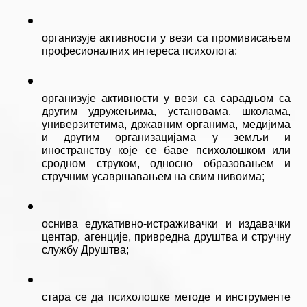
организује активности у вези са промивисањем 
професионалних интереса психолога;
организује активности у вези са сарадњом са 
другим удружењима, установама, школама, 
универзитетима, државним органима, медијима 
и другим организацијама у земљи и 
иностранству које се баве психолошком или 
сродном струком, односно образовањем и 
стручним усавршавањем на свим нивоима;
оснива едукативно-истраживачки и издавачки 
центар, агенције, привредна друштва и стручну 
службу Друштва;
стара се да психолошке методе и инструменте 