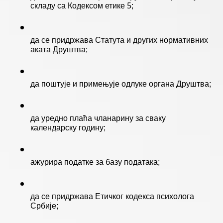
складу са Кодексом етике 5;
да се придржава Статута и других нормативних 
аката Друштва; 
да поштује и примењује одлуке органа Друштва;
да уредно плаћа чланарину за сваку 
календарску годину; 
ажурира податке за базу података; 
да се придржава Етичког кодекса психолога 
Србије; 