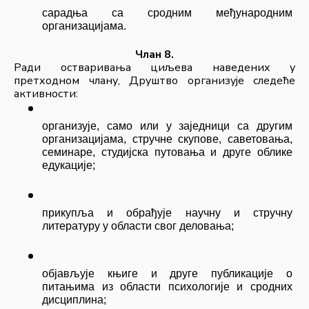
сарадња са сродним међународним 
организацијама.
Члан 8.
Ради остваривања циљева наведених у 
претходном члану, Друштво организује следеће 
активности:
организује, само или у заједници са другим 
организацијама, стручне скупове, саветовања, 
семинаре, студијска путовања и друге облике 
едукације;
прикупља и обрађује научну и стручну 
литературу у области свог деловања;
објављује књиге и друге публикације о 
питањима из области психологије и сродних 
дисциплина;