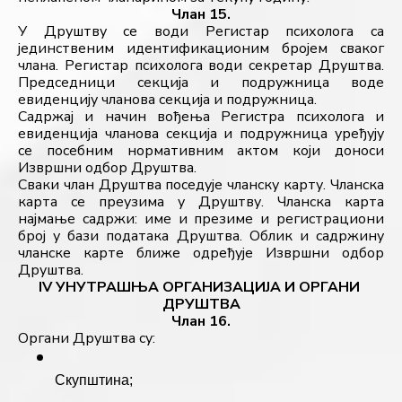
Члан 15.
У Друштву се води Регистар психолога са 
јединственим идентификационим бројем сваког 
члана. Регистар психолога води секретар Друштва. 
Председници секција и подружница воде 
евиденцију чланова секција и подружница.
Садржај и начин вођења Регистра психолога и 
евиденција чланова секција и подружница уређују 
се посебним нормативним актом који доноси 
Извршни одбор Друштва.
Сваки члан Друштва поседује чланску карту. Чланска 
карта се преузима у Друштву. Чланска карта 
најмање садржи: име и презиме и регистрациони 
број у бази података Друштва. Облик и садржину 
чланске карте ближе одређује Извршни одбор 
Друштва.
IV УНУТРАШЊА ОРГАНИЗАЦИЈА И ОРГАНИ 
ДРУШТВА
Члан 16.
Органи Друштва су:
Скупштина;