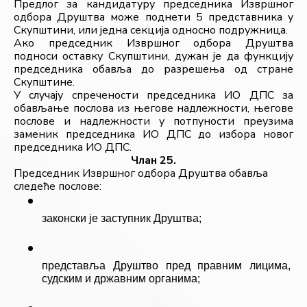
Предлог за кандидатуру председника Извршног 
одбора Друштва може поднети 5 представника у 
Скупштини, или једна секција односно подружница.
Ако председник Извршног одбора Друштва 
подноси оставку Скупштини, дужан је да функцију 
председника обавља до разрешења од стране 
Скупштине.
У случају спречености председника ИО ДПС за 
обављање послова из његове надлежности, његове 
послове и надлежности у потпуности преузима 
заменик председника ИО ДПС до избора новог 
председника ИО ДПС.
Члан 25.
Председник Извршног одбора Друштва обавља 
следеће послове:
законски је заступник Друштва;
представља Друштво пред правним лицима, 
судским и државним органима;