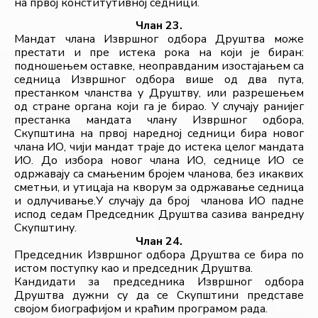
на првој конститутивној седници.
Члан 23.
Мандат члана Извршног одбора Друштва може 
престати и пре истека рока на који је биран: 
подношењем оставке, неоправданим изостајањем са 
седница Извршног одбора више од два пута, 
престанком чланства у Друштву, или разрешењем 
од стране органа који га је бирао. У случају ранијег 
престанка мандата члану Извршног одбора, 
Скупштина на првој наредној седници бира новог 
члана ИО, чији мандат траје до истека целог мандата 
ИО. До избора новог члана ИО, седнице ИО се 
одржавају са смањеним бројем чланова, без икаквих 
сметњи, и утицаја на кворум за одржавање седница 
и одлучивање.У случају да број  чланова ИО падне 
испод седам Председник Друштва сазива ванредну 
Скупштину.
Члан 24.
Председник Извршног одбора Друштва се бира по 
истом поступку као и председник Друштва.
Кандидати за председника Извршног одбора 
Друштва дужни су да се Скупштини представе 
својом биографијом и краћим програмом рада.