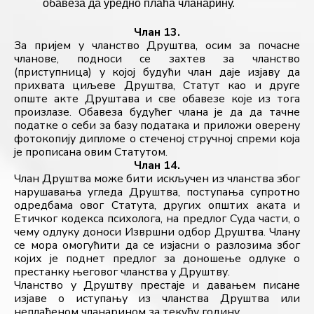
обавеза да уредно плаћа чланарину.
Члан 13.
За пријем у чланство Друштва, осим за почасне 
чланове, подноси се захтев за чланство 
(приступница) у којој будући члан даје изјаву да 
прихвата циљеве Друштва, Статут као и друге 
опште акте Друштава и све обавезе које из тога 
произлазе. Обавеза будућег члана јe да да тачнe 
податке о себи за базу података и приложи оверену 
фотокопију дипломе о стеченој стручној спреми која 
је прописана овим Статутом.
Члан 14.
Члан Друштва може бити искључен из чланства због 
нарушавања угледа Друштва, поступања супротно 
одредбама овог Статута, других општих аката и 
Етичког кодекса психолога, на предлог Суда части, о 
чему одлуку доноси Извршни одбор Друштва. Члану 
се мора омогућити да се изјасни о разлозима због 
којих је поднет предлог за доношење одлуке о 
престанку његовог чланства у Друштву.
Чланство у Друштву престаје и давањем писане 
изјаве о иступању из чланства Друштва или 
неплаћеном чланарином за текућу годину.