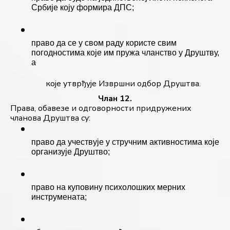
Србије коју формира ДПС; 
право да се у свом раду користе свим 
погодностима које им пружа чланство у Друштву, 
а
које утврђује Извршни одбор Друштва.
Члан 12.
Права, обавезе и одговорности придружених 
чланова Друштва су:
право да учествује у стручним активностима које 
организује Друштво;
право на куповину психолошких мерних 
инструмената;