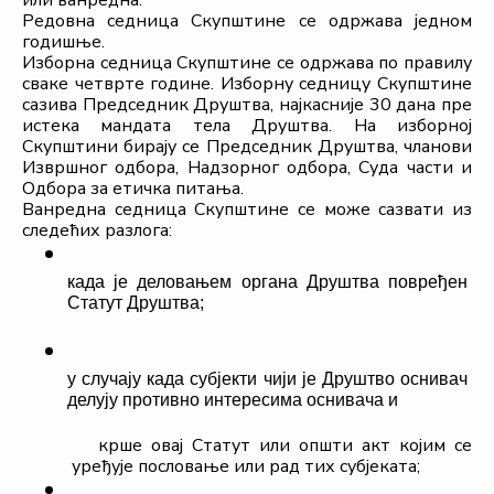
или ванредна.
Редовна седница Скупштине се одржава једном 
годишње.
Изборна седница Скупштине се одржава по правилу 
сваке четврте године. Изборну седницу Скупштине 
сазива Председник Друштва, најкасније 30 дана пре 
истека мандата тела Друштва. На изборној 
Скупштини бирају се Председник Друштва, чланови 
Извршног одбора, Надзорног одбора, Суда части и 
Одбора за етичка питања.
Ванредна седница Скупштине се може сазвати из 
следећих разлога: 
када је деловањем органа Друштва повређен 
Статут Друштва;
у случају када субјекти чији је Друштво оснивач 
делују противно интересима оснивача и
крше овај Статут или општи акт којим се 
уређује пословањe или рад тих субјеката;