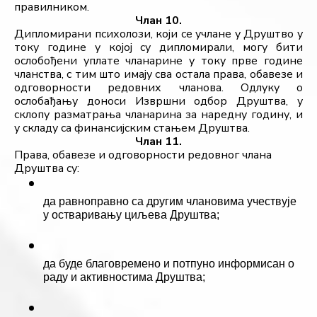
правилником.
Члан 10.
Дипломирани психолози, који се учлане у Друштво у 
току године у којој су дипломирали, могу бити 
ослобођени уплате чланарине у току прве године 
чланства, с тим што имају сва остала права, обавезе и 
одговорности редовних чланова. Одлуку о 
ослобађању доноси Извршни одбор Друштва, у 
склопу разматрања чланарина за наредну годину, и 
у складу са финансијским стањем Друштва.
Члан 11.
Права, обавезе и одговорности редовног члана 
Друштва су: 
да равноправно са другим члановима учествује 
у остваривању циљева Друштва; 
да буде благовремено и потпуно информисан о 
раду и активностима Друштва; 