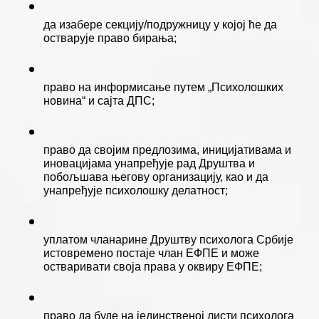
да изабере секцију/подружницу у којој ће да 
остварује право бирања; 
право на информисање путем „Психолошких 
новина“ и сајта ДПС; 
право да својим предлозима, иницијативама и 
иновацијама унапређује рад Друштва и 
побољшава његову организацију, као и да 
унапређује психолошку делатност; 
уплатом чланарине Друштву психолога Србије 
истовремено постаје члан ЕФПЕ и може 
остваривати своја права у оквиру ЕФПЕ; 
право да буде на јединственој листи психолога 