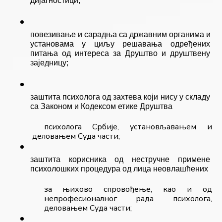
повезивање и сарадња са државним органима и 
установама у циљу решавања одређених 
питања од интереса за Друштво и друштвену 
заједницу;
заштита психолога од захтева који нису у складу 
са Законом и Кодексом етике Друштва
психолога Србије, установљавањем и 
деловањем Суда части;
заштита корисника од нестручне примене 
психолошких процедура од лица неовлашћених
за њихово спровођење, као и од 
непрофесионалног рада психолога, 
деловањем Суда части;