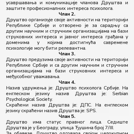
усавршавања и комуникације чланова Друштва и 
заштите професионалних интереса психолога.
Члан 2.
Друштво организује своје активности на територији 
Републике Србије и отворено је за сарадњу са 
другим научним и стручним организацијама на бази 
струковних интереса и јавног интереса грађана у 
доменима у којима достигнућа савремене 
психологије могу бити релевантна.
Члан 3.
Друштво предузима своје активности на територији 
Републике Србије и са другим научним и стручним 
организацијама на бази струковних интереса и 
међусобног уважавања.
Члан 4.
Назив удружења је: Друштво психолога Србије. На 
енглеском језику назив Друштва је: Serbian 
Psychological Society.
Скраћени назив Друштва је: ДПС. На енглеском 
језику скраћени назив Друштва је: SPS.
Члан 5.
Друштво има статус правног лица. Седиште 
Друштва је у Београду, улица Ђушина број 7/III.
За обавезе, Друштво одговара својом целокупном 