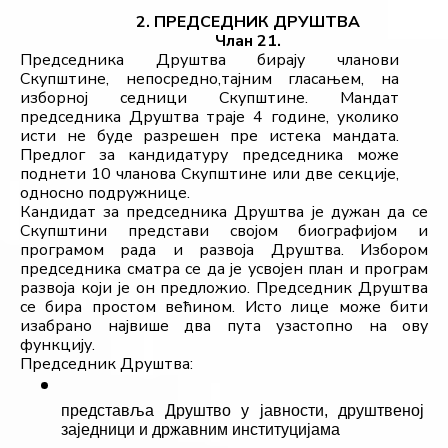
2. ПРЕДСЕДНИК ДРУШТВА
Члан 21.
Председника Друштва бирају чланови 
Скупштине, непосредно,тајним гласањем, на 
изборној седници Скупштине. Мандат 
председника Друштва траје 4 године, уколико 
исти не буде разрешен пре истека мандата. 
Предлог за кандидатуру председника може 
поднети 10 чланова Скупштине или две секције, 
односно подружнице.
Кандидат за председника Друштва је дужан да се 
Скупштини представи својом биографијом и 
програмом рада и развоја Друштва. Избором 
председника сматра се да је усвојен план и програм 
развоја који је он предложио. Председник Друштва 
се бира простом већином. Исто лице може бити 
изабрано највише два пута узастопно на ову 
функцију.
Председник Друштва:
представља Друштво у јавности, друштвеној 
заједници и државним институцијама