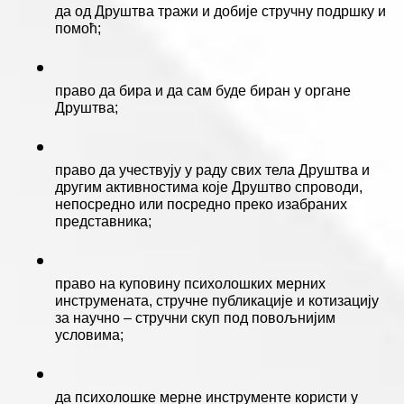
да од Друштва тражи и добије стручну подршку и 
помоћ;
право да бира и да сам буде биран у органе 
Друштва;
право да учествују у раду свих тела Друштва и 
другим активностима које Друштво спроводи, 
непосредно или посредно преко изабраних 
представника; 
право на куповину психолошких мерних 
инструмената, стручне публикације и котизацију 
за научно – стручни скуп под повољнијим 
условима; 
да психолошке мерне инструменте користи у 