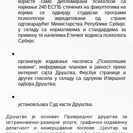
користе само дипломирани психолози са 
најмање 240 ЕСПБ стечених на факултетима на 
којима се одвијају студијски програми 
психологије акредитовани од стране 
одговарајућег Министарства Републике Србије, 
у складу са нормативима и стандардима за 
примену те начелима Етичког кодекса психолога 
Србије;
организује издавање часописа „Психолошке 
новине“, информише чланове и јавност преко 
интернет сајта Друштва, Фејсбук странице и 
других гласила у складу са одлуком Извршног 
одбора Друштва;
установљава Суд части Друштва.
Друштво је оснивач Привредног друштва за 
истраживачко-развојне услуге, графичко-издавачку 
делатност и комерцијалне послове
„Центар за 