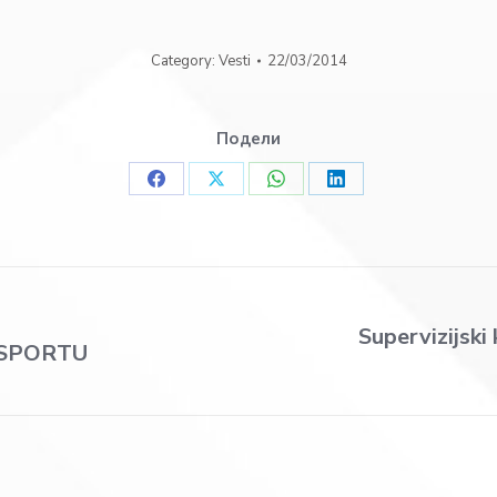
Category:
Vesti
22/03/2014
Подели
Share
Share
Share
Share
on
on
on
on
Facebook
X
WhatsApp
LinkedIn
Supervizijski
 SPORTU
Next
post: