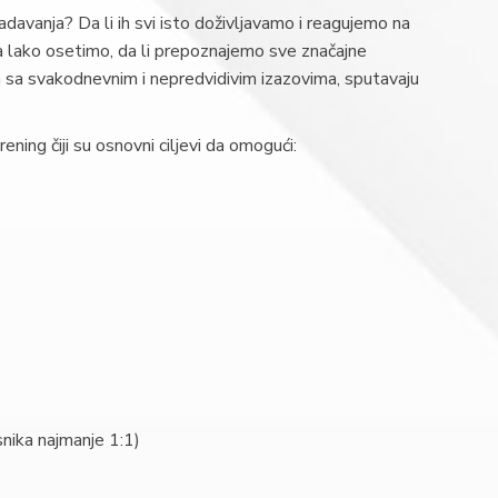
adavanja? Da li ih svi isto doživljavamo i reagujemo na
oma lako osetimo, da li prepoznajemo sve značajne
 sa svakodnevnim i nepredvidivim izazovima, sputavaju
ning čiji su osnovni ciljevi da omogući:
esnika najmanje 1:1)