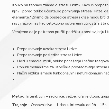
Koliko mi zapravo znamo o stresu i krizi? Kako ih prepozna
njih? I pored toliko učestalog pominjanja stresa i krize, 
elemente? Znamo da posledice stresa i krize mogu biti d
rast i razvoj nas kao celokupno ostvarenih ličnosti; a šta
Verujemo da je potrebno pružiti podršku u postavljanju i t
Prepoznavanje uzroka stresa i krize
Prepoznavanje posledica stresa i krize
Uvid u emocije, misli, oblike ponašanja i načine reagovan
Ponudi mehanizme za uspešnije prevladavanje stresa i
Načini razliku između funkcionalnih i nefunkcionalnih na
Metod
: Interaktivni – radionice, vežbe, igranje uloga, gr
Trajanje
: Osnovni nivo – 1 dan, u intervalu od 9h – 15h