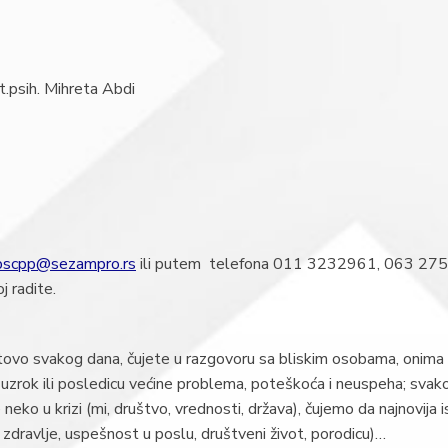
st.psih. Mihreta Abdi
pscpp@sezampro.rs
ili putem telefona 011 3232961, 063 275 2
j radite.
 gotovo svakog dana, čujete u razgovoru sa bliskim osobama, onima 
rok ili posledicu većine problema, poteškoća i neuspeha; svakodne
ko u krizi (mi, društvo, vrednosti, država), čujemo da najnovija is
o zdravlje, uspešnost u poslu, društveni život, porodicu)…