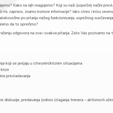
jemo? Kako na njih reagujemo? Koji su naši (uspešni) načini prevl
da li mi, zapravo, znamo korisne informacije? Iako stres i krizu ve
alekosežne po pitanju našeg funkcionisanja, uspešnog suočavanja
 činimo da to sprečimo?
raženju odgovora na ova i ovakva pitanja. Zato Vas pozivamo na tre
ja koji se javljaju u stresnim/kriznim situacijama
 krize
čina prevladavanja
upne diskusije, predavanja (odnos izlaganja trenera – aktivnosti uč