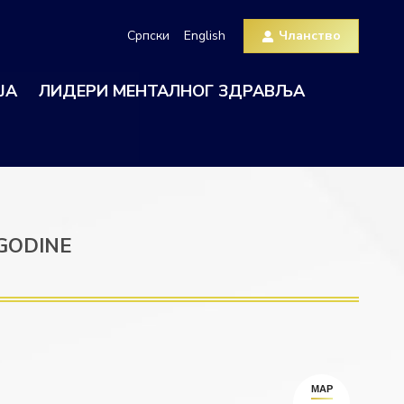
Српски
English
Чланство
ЈА
ЛИДЕРИ МЕНТАЛНОГ ЗДРАВЉА
.GODINE
МАР