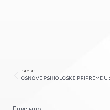
Post
PREVIOUS
navigation
OSNOVE PSIHOLOŠKE PRIPREME U
Previous
post:
Повезано