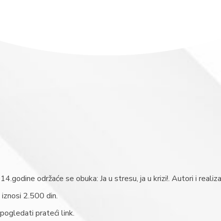
14.godine održaće se obuka: Ja u stresu, ja u krizi!. Autori i reali
 iznosi 2.500 din.
 pogledati prateći link.