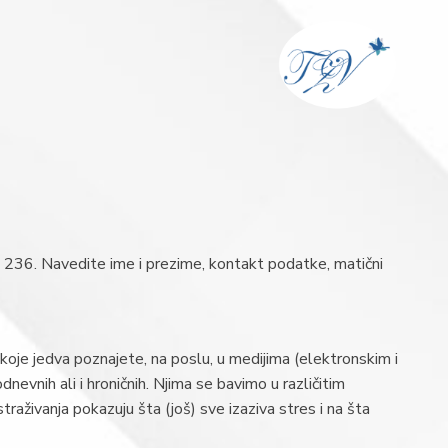
36. Navedite ime i prezime, kontakt podatke, matični
koje jedva poznajete, na poslu, u medijima (elektronskim i
vnih ali i hroničnih. Njima se bavimo u različitim
traživanja pokazuju šta (još) sve izaziva stres i na šta