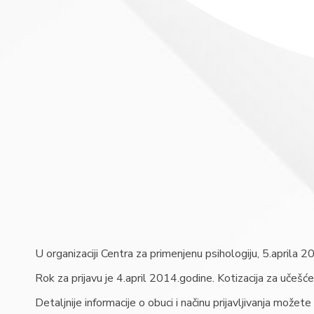
U organizaciji Centra za primenjenu psihologiju, 5.aprila 20
Rok za prijavu je 4.april 2014.godine. Kotizacija za učešće
Detaljnije informacije o obuci i načinu prijavljivanja možete