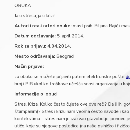
OBUKA
Ja u stresu, ja u krizi!
Autori i realizatori obuke:
mast.psih. Biljana Rajić i ma
Datum održavanja:
5. april 2014.
Rok za prijavu: 4.04.2014.
Mesto održavanja:
Beograd
Način prijave:
za obuku se možete prijaviti putem elektronske pošte
d
broj i PIB ukoliko troškove učešća snosi organizacija u kojo
Informacije o obuci
Stres. Kriza. Koliko često čujete ove dve reči? Da li ih,
štampanim)? Stres i krizu nam veoma često navode i kao uz
kontekstima – stres nam je izazvao glavobolje, ponovo je ne
utiče, koje su njegove posledice (na naše psihičko i fizičk