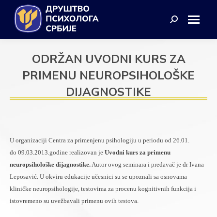
Search:
ODRŽAN UVODNI KURS ZA
PRIMENU NEUROPSIHOLOŠKE
DIJAGNOSTIKE
U organizaciji Centra za primenjenu psihologiju u periodu od 26.01.
do
09.03.2013.godine realizovan je
Uvodni kurs za primenu
neuropsihološke
dijagnostike.
Autor ovog seminara i predavač je dr Ivana
Leposavić. U okviru
edukacije učesnici su se upoznali sa osnovama
kliničke neuropsihologije, testovima
za procenu kognitivnih funkcija i
istovremeno su uvežbavali primenu ovih testova.