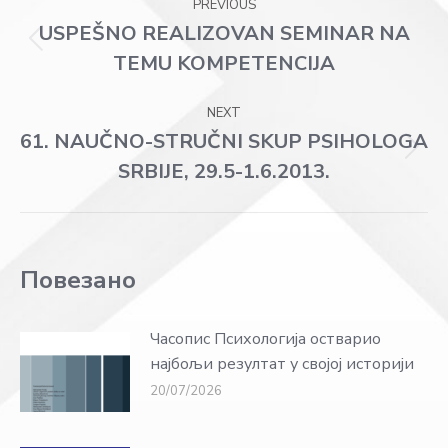
PREVIOUS
navigation
USPEŠNO REALIZOVAN SEMINAR NA
Previous
TEMU KOMPETENCIJA
post:
NEXT
61. NAUČNO-STRUČNI SKUP PSIHOLOGA
Next
SRBIJE, 29.5-1.6.2013.
post:
Повезано
Часопис Психологија остварио
најбољи резултат у својој историји
20/07/2026