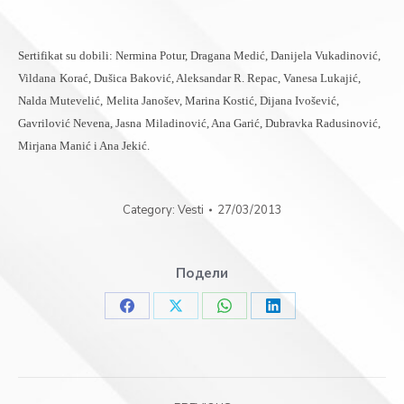
S
ertifikat su dobili: Nermina Potur, Dragana Medić, Danijela Vukadinović,
Vildana
Korać, Dušica Baković, Aleksandar R. Repac, Vanesa Lukajić,
Nalda Mutevelić,
Melita Janošev, Marina Kostić, Dijana Ivošević,
Gavrilović Nevena, Jasna
Miladinović, Ana Garić, Dubravka Radusinović,
Mirjana Manić i Ana Jekić.
Category:
Vesti
27/03/2013
Подели
Share
Share
Share
Share
on
on
on
on
Facebook
X
WhatsApp
LinkedIn
Post