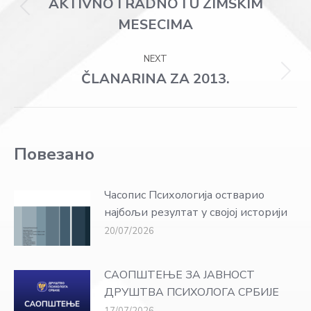
navigation
AKTIVNO I RADNO I U ZIMSKIM
Previous
MESECIMA
post:
NEXT
ČLANARINA ZA 2013.
Next
post:
Повезано
Часопис Психологија остварио
најбољи резултат у својој историји
20/07/2026
САОПШТЕЊЕ ЗА ЈАВНОСТ
ДРУШТВА ПСИХОЛОГА СРБИЈЕ
17/07/2026