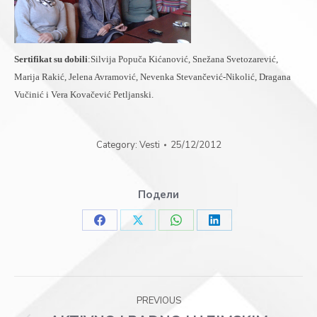
Sertifikat su dobili
:Silvija Popuča Kićanović, Snežana Svetozarević,
Marija Rakić, Jelena Avramović, Nevenka Stevančević-Nikolić, Dragana
Vučinić i Vera Kovačević Petljanski.
Category:
Vesti
25/12/2012
Подели
Share
Share
Share
Share
on
on
on
on
Facebook
X
WhatsApp
LinkedIn
Post
PREVIOUS