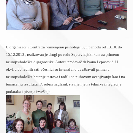
U organizaciji Centra za primenjenu psihologiju, u periodu od 13.10. do
15.12.2012., realizovan je drugi po redu Supervizijski kurs za primenu
neuropsihološke dijagnostike. Autor i predavač dr Ivana Leposavić. U
okviru 50 radnih sati učesnici su intenzivno uvežbavali primenu
neuropsihološke baterije testova i radili na njihovom ocenjivanju kao i na
tumačenju rezultata. Poseban naglasak stavljen je na tehnike integracije
podataka i pisanja izveštaja.