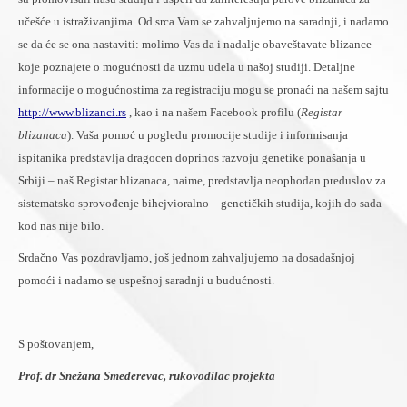
učešće u istraživanjima. Od srca Vam se zahvaljujemo na saradnji, i nadamo
se da će se ona nastaviti: molimo Vas da i nadalje obaveštavate blizance
koje poznajete o mogućnosti da uzmu udela u našoj studiji. Detaljne
informacije o mogućnostima za registraciju mogu se pronaći na našem sajtu
http://www.blizanci.rs
, kao i na našem Facebook profilu (
Registar
blizanaca
). Vaša pomoć u pogledu promocije studije i informisanja
ispitanika predstavlja dragocen doprinos razvoju genetike ponašanja u
Srbiji – naš Registar blizanaca, naime, predstavlja neophodan preduslov za
sistematsko sprovođenje bihejvioralno – genetičkih studija, kojih do sada
kod nas nije bilo.
Srdačno Vas pozdravljamo, još jednom zahvaljujemo na dosadašnjoj
pomoći i nadamo se uspešnoj saradnji u budućnosti.
S poštovanjem,
Prof. dr Snežana Smederevac, rukovodilac projekta