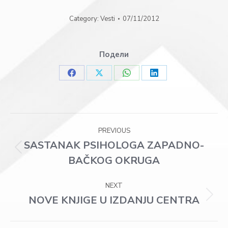
Category:
Vesti
07/11/2012
Подели
Share
Share
Share
Share
on
on
on
on
Facebook
X
WhatsApp
LinkedIn
Post
PREVIOUS
navigation
SASTANAK PSIHOLOGA ZAPADNO-
Previous
BAČKOG OKRUGA
post:
NEXT
NOVE KNJIGE U IZDANJU CENTRA
Next
post: