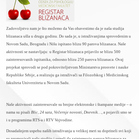
Zadovoljstvo nam je što možemo da Vas obavestimo da je naša studija
blizanaca ušla u drugu godinu. Do sada je, u istraživanjima sprovedenim u
Novom Sadu, Beogradu i Nišu ispitano blizu 90 parova blizanaca. Naše
aktivnosti se nastavljaju: u Registar blizanaca prijavilo se blizu 500
zainteresovanih ispitanika, odnosno blizu 250 parova blizanaca. Ovaj
projekat sprovodi se pod pokroviteljstvom Ministarstva prosvete i nauke
Republike Srbije, a realizuju ga istraživači sa Filozofskog i Medicinskog
fakulteta Univerziteta u Novom Sadu.
Naše aktivnosti zainteresovale su brojne elektronske i štampane medije – o
nama su pisali
Blic, 24 sata, Večernje novosti, Dnevnik…
, a pojavili smo se
i u programima RTS-a i RTV Vojvodine.
Dosadašnjem uspehu naših istraživanja u velikoj meri su doprineli svi koji
su promovisali našu studiju i uspeli da zainteresuju parove blizanaca za