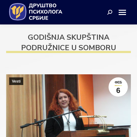
Search:
GODIŠNJA SKUPŠTINA
PODRUŽNICE U SOMBORU
Vesti
ФЕБ
6