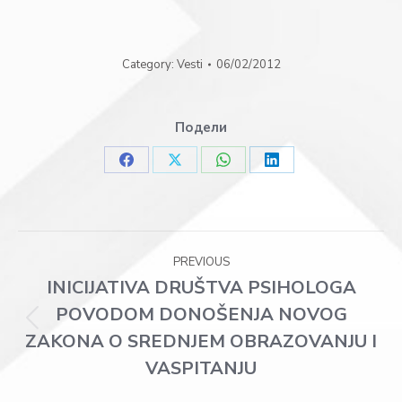
Category:
Vesti
06/02/2012
Подели
Share
Share
Share
Share
on
on
on
on
Facebook
X
WhatsApp
LinkedIn
Post
PREVIOUS
navigation
INICIJATIVA DRUŠTVA PSIHOLOGA
POVODOM DONOŠENJA NOVOG
Previous
ZAKONA O SREDNJEM OBRAZOVANJU I
post:
VASPITANJU