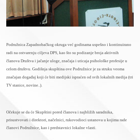
Podružnica Zapadnobačkog okruga već godinama uspešno i kontinuirano
radi na ostvarenju ciljeva DPS, kao što su podizanje broja aktivnih
članova Društva i jačanje uloge, značaja i uticaja psihološke profesije u
celom društvu.
Godišnja skupština ove Podružnice je za struku veoma
značajan događaj koji će biti medijski ispraćen od svih lokalnih medija (tri
TV stanice, novine..).
Očekuje se da će Skupštini pored članova i najbližih saradnika,
prisustvovati i direktori, načelnici, rukovodioci ustanova u kojima rade
članovi Podružnice, kao i predstavnici lokalne vlasti.